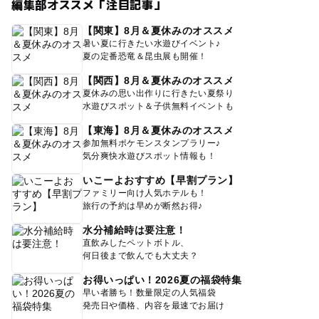
編集部オススメ「注目記事」
【関東】8月＆夏休みのオススメ
暑い夏に行きたい水遊びイベント♪
夏の定番恐竜＆昆虫展も開催！
【関西】8月＆夏休みのオススメ
夏休みの思い出作りに行きたい夏祭り
水遊びスポット＆子供無料イベントも
【東海】8月＆夏休みのオススメ
参加無料ポケモンスタンプラリー♪
気分爽快水遊びスポット情報も！
いこーよおすすめ【早割プラン】
ファミリー向け人気ホテルも！
旅行の予約は早めが断然お得♪
水分補給時は要注意！
直飲みしたペットボトル、
何日後まで飲んでも大丈夫？
お得いっぱい！2026夏の福袋特集
早い者勝ち！数量限定の人気福袋
発売日や価格、内容を最速でお届け