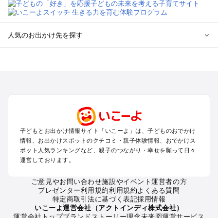
人気のお出かけ先を探す
全国からプール子連れおでかけスポットを探す
北海道･東北のプールおでかけ
北陸･甲信越のプールおでかけ
関東のプールおでかけ
東海のプールおでかけ
関西のプールおでかけ
中国･四国のプールおでかけ
子どもとお出かけ情報サイト「いこーよ」は、子どものおでかけ
九州･沖縄のプールおでかけ
情報、お出かけスポットのクチコミ・親子体験情報、おでかけス
ポット人気ランキングなど、親子のつながり・幸せを願って日々
運営しております。
定番お出かけスポット
遊園地
ご意見やお問い合わせ
施設やイベント運営者の方
動物園
プレゼンター利用規約
利用規約
よくある質問
バーベキュー
特定商取引法に基づく表記
採用情報
釣り
いこーよ運営会社（アクトインディ株式会社）
運営会社トップ
ブランドストーリー
理念
未来図
運営サービス