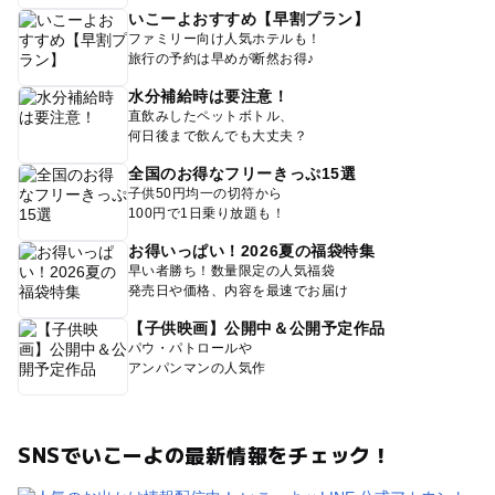
いこーよおすすめ【早割プラン】
ファミリー向け人気ホテルも！
旅行の予約は早めが断然お得♪
水分補給時は要注意！
直飲みしたペットボトル、
何日後まで飲んでも大丈夫？
全国のお得なフリーきっぷ15選
子供50円均一の切符から
100円で1日乗り放題も！
お得いっぱい！2026夏の福袋特集
早い者勝ち！数量限定の人気福袋
発売日や価格、内容を最速でお届け
【子供映画】公開中＆公開予定作品
パウ・パトロールや
アンパンマンの人気作
SNSでいこーよの最新情報をチェック！