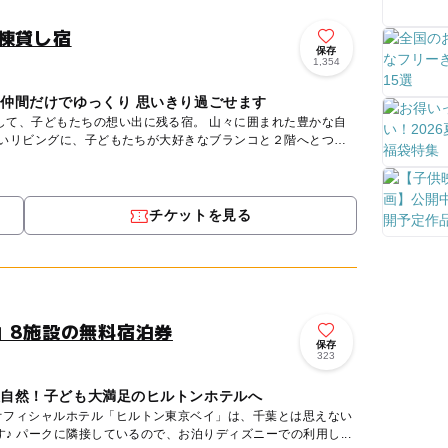
棟貸し宿
保存
1,354
や仲間だけでゆっくり 思いきり過ごせます
もたちの想い出に残る宿。 山々に囲まれた豊かな自
広いリビングに、子どもたちが大好きなブランコと２階へとつ
チケットを見る
」8施設の無料宿泊券
保存
323
大自然！子ども大満足のヒルトンホテルへ
オフィシャルホテル「ヒルトン東京ベイ」は、千葉とは思えない
リゾート感たっぷりホテルです♪ パークに隣接しているので、お泊りディズニーでの利用し...