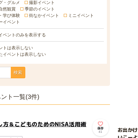
グ・グルメ
撮影イベント
自然観賞
季節のイベント
・学び体験
街なかイベント
ミニイベント
ーイベント
イベントのみを表示する
ントは表示しない
たイベントは表示しない
検索
ト一覧(3件)
方＆こどものためのNISA活用術
お出か
保存
41
いこーよ