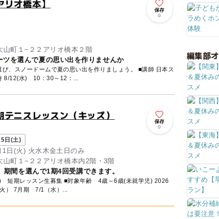
アリオ橋本】
保存
0
大山町１−２２アリオ橋本２階
編集部
ーツを選んで夏の思い出を作りませんか
、スノードームで夏の思い出を作りましょう。 ■講師 日本ス
協会認定講師 ■日時 8/12(水) 10：30～12：...
期テニスレッスン（キッズ）
保存
0
5日(土)
9月1日(火) 火水木金土日のみ
山町１−２２アリオ橋本内2階・3階
定 期間を選んで1期4回受講できます。
対象年齢 4歳～6歳(未就学児) 2026
火） 7月期 7/1（水）...