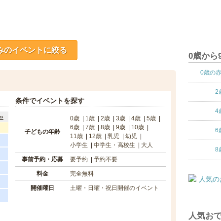
みのイベントに絞る
0歳から
0歳の
2
条件でイベントを探す
4
»
0歳
1歳
2歳
3歳
4歳
5歳
6歳
7歳
8歳
9歳
10歳
6
子どもの年齢
11歳
12歳
乳児
幼児
小学生
中学生・高校生
大人
8
事前予約・応募
要予約
予約不要
料金
完全無料
開催曜日
土曜・日曜・祝日開催のイベント
人気おで