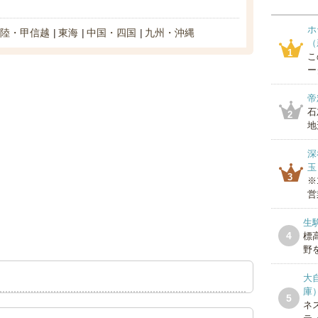
ホ
陸・甲信越
東海
中国・四国
九州・沖縄
（
1
こ
ー
帝
石
2
地
深
玉
3
※
営
生
4
標
野を
大
庫
5
ネ