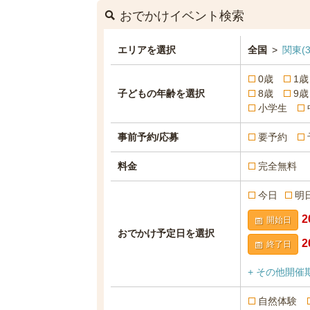
おでかけイベント検索
エリアを選択
全国
>
関東
(3
0歳
1歳
子どもの年齢を選択
8歳
9歳
小学生
事前予約/応募
要予約
料金
完全無料
今日
明
開始日
おでかけ予定日を選択
終了日
+ その他開催
自然体験