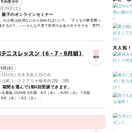
予約受付中
月29日(土)
！親子のオンラインセミナー
ど、わが家は結局なにから始めればいい?」「子どもの教育費っ
備するの?」——そんな子育て世帯のお金のモヤモヤを、専門の
大人気！
テニスレッスン（6・7・8月期）
保存
1
5日(土)
9月1日(火) 火水木金土日のみ
山町１−２２アリオ橋本内2階・3階
定 期間を選んで1期4回受講できます。
6/30（火） 7月期
7/1（水）～8/4（火） 8月期 8/5（水）～9/1（火） ...