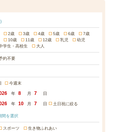
)
2歳
3歳
4歳
5歳
6歳
7歳
10歳
11歳
12歳
乳児
幼児
中学生・高校生
大人
予約不要
日
今週末
年
月
日
年
月
日
土日祝に絞る
期間を選択
スポーツ
生き物ふれあい