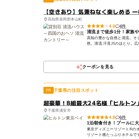
【空きあり】気兼ねなく楽しめる 一
高知県長岡郡本山町
4件
4.0
清流まで徒歩1分！家族
高知の豊かな自然と清流。そして、子ど
然。清流 汗見川のほとり。
な...
クーポンを見る
千葉県の注目スポット
PR
超豪華！8組最大24名様「ヒルトン
千葉県浦安市
6件
4.8
1泊朝食付き！プールに
東京ディズニーリゾート®の