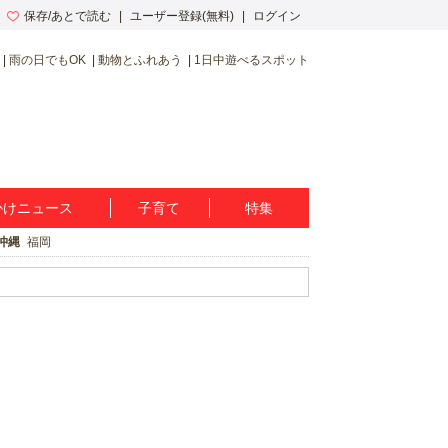
保存/あとで読む
ユーザー登録(無料)
ログイン
雨の日でもOK
動物とふれあう
1日中遊べるスポット
かけニュース
子育て
特集
沖縄
福岡