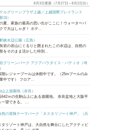
8月3日更新（7月27日～8月2日分）
テルグリーンプラザ上越／上越国際プレイランド
新潟）
の夏、家族の最高の思い出がここに！ウォーターパ
クで大はしゃぎ！ ホテ...
釈峡水辺公園（広島）
灰岩の岩山にぐるりと囲まれたこの水辺は、自然の
形をそのまま活かした特別...
谷グリーンパーク アクアパラダイス・パティオ（埼
）
1階レジャープールは休館中です。（25mプールのみ
業中です） フロア...
駒山上遊園地（奈良）
高642ｍの生駒山上にある遊園地。 奈良盆地と大阪平
一望できる。 ...
自然の冒険テーマパーク「ネスタリゾート神戸」（兵
）
スタリゾート神戸は、大自然を舞台にしたアクティビ