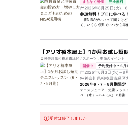
まもなく開催
完全無料
2026年8月25日(火)、8
参加無料！プロに学べる
「新NISAがいいって聞くけ
て、いくら必要でいつから準
講師...
【アリオ橋本屋上】1か月お試し短期
神奈川県相模原市緑区 / スポーツ , 季節のイベント
開催中
予約受付中 〜8月1
2026年6月3日(水)～
神奈川県相模原市緑区大
2026年6・7・8月期限
テニスジュニア 短期レッスン生募集 2026年 6月期 6/3（水）～
受付は終了しました