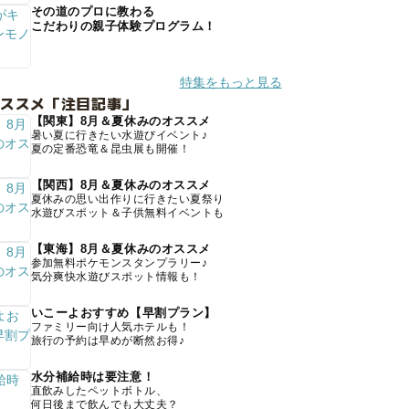
その道のプロに教わる
こだわりの親子体験プログラム！
特集をもっと見る
オススメ「注目記事」
【関東】8月＆夏休みのオススメ
暑い夏に行きたい水遊びイベント♪
夏の定番恐竜＆昆虫展も開催！
【関西】8月＆夏休みのオススメ
夏休みの思い出作りに行きたい夏祭り
水遊びスポット＆子供無料イベントも
【東海】8月＆夏休みのオススメ
参加無料ポケモンスタンプラリー♪
気分爽快水遊びスポット情報も！
いこーよおすすめ【早割プラン】
ファミリー向け人気ホテルも！
旅行の予約は早めが断然お得♪
水分補給時は要注意！
直飲みしたペットボトル、
何日後まで飲んでも大丈夫？