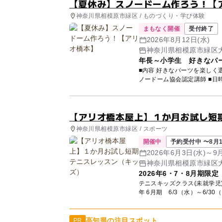
【夏休み】スノードーム作ろう！【
神奈川県相模原市緑区 / ものづくり・学び体験
まもなく開催
受付終了
2026年8月12日(水)
神奈川県相模原市緑区
年長～小学生 好きなパ
■内容 好きなパーツを楽しく選び
ノードーム
【アリオ橋本屋上】１か月お試し短
神奈川県相模原市緑区 / スポーツ
開催中
予約受付中 〜8月1
2026年6月3日(水)～
神奈川県相模原市緑区大
2026年6・7・8月期限
テニスキッズクラス(未就学児) 短期レッスン生募集 ■
年 6月期 6/3（水）～6/30（
高知県の注目スポット
PR