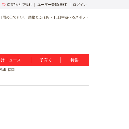
保存/あとで読む
ユーザー登録(無料)
ログイン
雨の日でもOK
動物とふれあう
1日中遊べるスポット
かけニュース
子育て
特集
沖縄
福岡