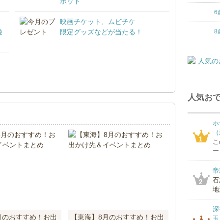
ポット
6
映画チケット、ムビチケ
遊
限定グッズなどが当たる！
8
！
人気おで
ホ
（
1
こ
ー
帝
石
2
地
深
月のおすすめ！お出
【東海】8月のおすすめ！お出
玉