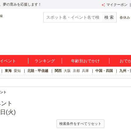
、夢の育みを応援します！
マイクーポン
春休み
イベント
ランキング
年齢別おでかけ
おで
東海
愛知
北陸・甲信越
関西
大阪
京都
兵庫
中国・四国
九州・
ント
ベント
日(火)
検索条件をすべてリセット