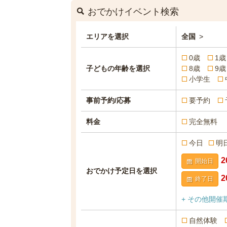
おでかけイベント検索
エリアを選択
全国
>
0歳
1歳
子どもの年齢を選択
8歳
9歳
小学生
事前予約/応募
要予約
料金
完全無料
今日
明
開始日
おでかけ予定日を選択
終了日
+ その他開催
自然体験