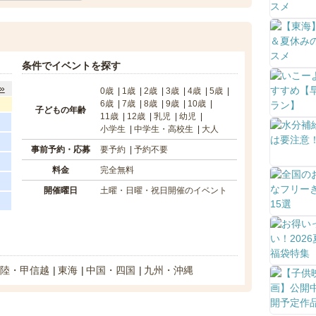
条件でイベントを探す
»
0歳
1歳
2歳
3歳
4歳
5歳
6歳
7歳
8歳
9歳
10歳
子どもの年齢
11歳
12歳
乳児
幼児
小学生
中学生・高校生
大人
事前予約・応募
要予約
予約不要
料金
完全無料
開催曜日
土曜・日曜・祝日開催のイベント
陸・甲信越
東海
中国・四国
九州・沖縄