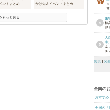
3
ベントまとめ
かけ先＆イベントまとめ
※
営
をもっと見る
生
4
標
野を
大
庫
5
ネ
テ
関東
関
全国の
おすすめ
全国の「