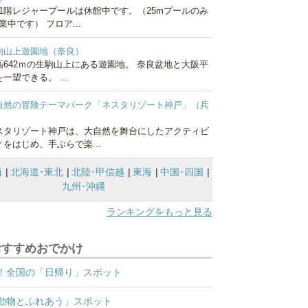
1階レジャープールは休館中です。（25mプールのみ
業中です） フロア...
駒山上遊園地（奈良）
高642ｍの生駒山上にある遊園地。 奈良盆地と大阪平
一望できる。 ...
自然の冒険テーマパーク「ネスタリゾート神戸」（兵
）
スタリゾート神戸は、大自然を舞台にしたアクティビ
ィをはじめ、手ぶらで楽...
西
北海道･東北
北陸･甲信越
東海
中国･四国
九州･沖縄
ランキングをもっと見る
おすすめおでかけ
！全国の「日帰り」スポット
動物とふれあう」スポット