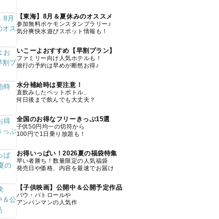
【東海】8月＆夏休みのオススメ
参加無料ポケモンスタンプラリー♪
気分爽快水遊びスポット情報も！
いこーよおすすめ【早割プラン】
ファミリー向け人気ホテルも！
旅行の予約は早めが断然お得♪
水分補給時は要注意！
直飲みしたペットボトル、
何日後まで飲んでも大丈夫？
全国のお得なフリーきっぷ15選
子供50円均一の切符から
100円で1日乗り放題も！
お得いっぱい！2026夏の福袋特集
早い者勝ち！数量限定の人気福袋
発売日や価格、内容を最速でお届け
【子供映画】公開中＆公開予定作品
パウ・パトロールや
アンパンマンの人気作