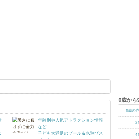
0歳から
0歳の
情
年齢別や人気アトラクション情報
2
など
ェ
子ども大満足のプール＆水遊びス
4