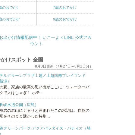
歳のおでかけ
7歳のおでかけ
歳のおでかけ
9歳のおでかけ
かけスポット 全国
8月3日更新（7月27日～8月2日分）
テルグリーンプラザ上越／上越国際プレイランド
新潟）
の夏、家族の最高の思い出がここに！ウォーターパ
クで大はしゃぎ！ ホテ...
釈峡水辺公園（広島）
灰岩の岩山にぐるりと囲まれたこの水辺は、自然の
形をそのまま活かした特別...
谷グリーンパーク アクアパラダイス・パティオ（埼
）