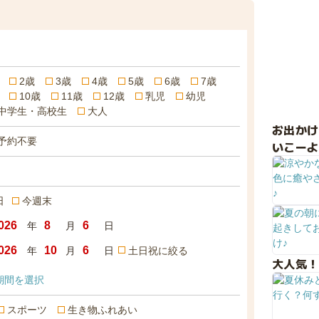
2歳
3歳
4歳
5歳
6歳
7歳
10歳
11歳
12歳
乳児
幼児
中学生・高校生
大人
お出か
予約不要
いこーよ
日
今週末
年
月
日
年
月
日
土日祝に絞る
大人気！
期間を選択
スポーツ
生き物ふれあい