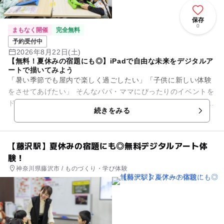
保存
0
まもなく開催
完全無料
予約受付中
2026年8月22日(土)
【無料！夏休みの宿題にも◎】iPadで自由な未来をデジタルア
ートで描いてみよう
「暑い季節でも屋内で楽しく過ごしたい」「子供に新しい体験
をさせてあげたい」 そんなパパ・ママにぴったりのイベントを
ドコモショップで開催します。 いま話題の「デジタルアート」
続きをみる
を手軽に体験！...
【藤沢駅】夏休みの宿題にも◎無料デジタルアート体
験！
神奈川県藤沢市 / ものづくり・学び体験