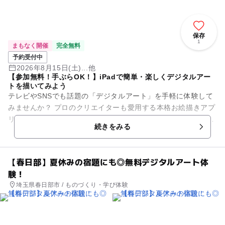
保存
1
まもなく開催
完全無料
予約受付中
2026年8月15日(土)...他
【参加無料！手ぶらOK！】iPadで簡単・楽しくデジタルアー
トを描いてみよう
テレビやSNSでも話題の「デジタルアート」を手軽に体験して
みませんか？ プロのクリエイターも愛用する本格お絵描きアプ
リ「Adobe Fresco（アドビ フレスコ）」を使って、 世界に一
続きをみる
つだ...
【春日部】夏休みの宿題にも◎無料デジタルアート体
験！
埼玉県春日部市 / ものづくり・学び体験