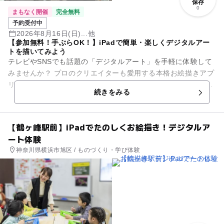
保存
0
まもなく開催
完全無料
予約受付中
2026年8月16日(日)...他
【参加無料！手ぶらOK！】iPadで簡単・楽しくデジタルアー
トを描いてみよう
テレビやSNSでも話題の「デジタルアート」を手軽に体験して
みませんか？ プロのクリエイターも愛用する本格お絵描きアプ
リ「Adobe Fresco（アドビ フレスコ）」を使って、 世界に一
続きをみる
つだ...
【鶴ヶ峰駅前】iPadでたのしくお絵描き！デジタルア
ート体験
神奈川県横浜市旭区 / ものづくり・学び体験