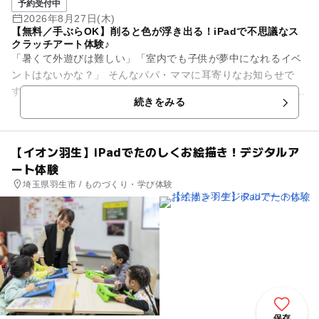
予約受付中
2026年8月27日(木)
【無料／手ぶらOK】削ると色が浮き出る！iPadで不思議なス
クラッチアート体験♪
「暑くて外遊びは難しい」「室内でも子供が夢中になれるイベ
ントはないかな？」 そんなパパ・ママに耳寄りなお知らせで
す。 ドコモショップで、まるで魔法のようなお絵描き体験をし
続きをみる
てみませんか？ ...
【イオン羽生】iPadでたのしくお絵描き！デジタルア
ート体験
埼玉県羽生市 / ものづくり・学び体験
保存