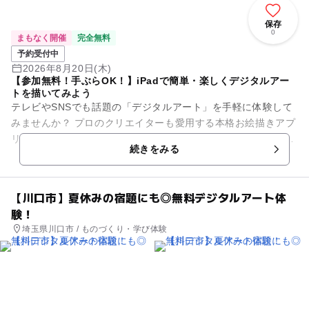
保存
0
まもなく開催
完全無料
予約受付中
2026年8月20日(木)
【参加無料！手ぶらOK！】iPadで簡単・楽しくデジタルアー
トを描いてみよう
テレビやSNSでも話題の「デジタルアート」を手軽に体験して
みませんか？ プロのクリエイターも愛用する本格お絵描きアプ
リ「Adobe Fresco（アドビ フレスコ）」を使って、 世界に一
続きをみる
つだ...
【川口市】夏休みの宿題にも◎無料デジタルアート体
験！
埼玉県川口市 / ものづくり・学び体験