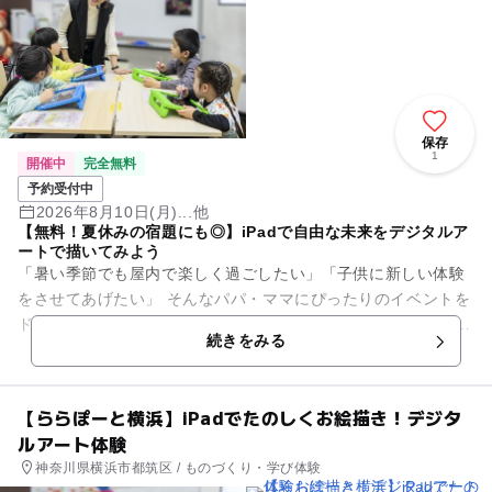
保存
1
開催中
完全無料
予約受付中
2026年8月10日(月)...他
【無料！夏休みの宿題にも◎】iPadで自由な未来をデジタルア
ートで描いてみよう
「暑い季節でも屋内で楽しく過ごしたい」「子供に新しい体験
をさせてあげたい」 そんなパパ・ママにぴったりのイベントを
ドコモショップで開催します。 いま話題の「デジタルアート」
続きをみる
を手軽に体験！...
【ららぽーと横浜】iPadでたのしくお絵描き！デジタ
ルアート体験
神奈川県横浜市都筑区 / ものづくり・学び体験