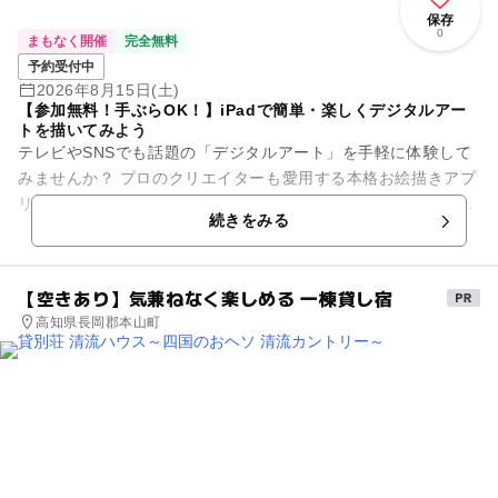
保存
0
まもなく開催
完全無料
予約受付中
2026年8月15日(土)
【参加無料！手ぶらOK！】iPadで簡単・楽しくデジタルアー
トを描いてみよう
テレビやSNSでも話題の「デジタルアート」を手軽に体験して
みませんか？ プロのクリエイターも愛用する本格お絵描きアプ
リ「Adobe Fresco（アドビ フレスコ）」を使って、 世界に一
続きをみる
つだ...
【空きあり】気兼ねなく楽しめる 一棟貸し宿
高知県長岡郡本山町