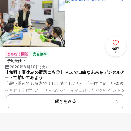
保存
0
まもなく開催
完全無料
予約受付中
2026年8月18日(火)
【無料！夏休みの宿題にも◎】iPadで自由な未来をデジタルア
ートで描いてみよう
「暑い季節でも屋内で楽しく過ごしたい」「子供に新しい体験
をさせてあげたい」 そんなパパ・ママにぴったりのイベントを
ドコモショップで開催します。 いま話題の「デジタルアート」
続きをみる
を手軽に体験！...