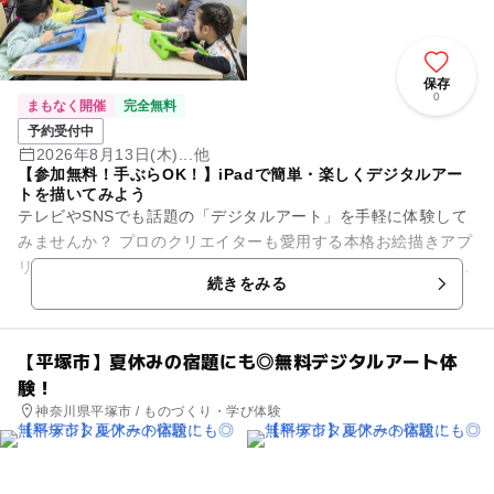
保存
0
まもなく開催
完全無料
予約受付中
2026年8月13日(木)...他
【参加無料！手ぶらOK！】iPadで簡単・楽しくデジタルアー
トを描いてみよう
テレビやSNSでも話題の「デジタルアート」を手軽に体験して
みませんか？ プロのクリエイターも愛用する本格お絵描きアプ
リ「Adobe Fresco（アドビ フレスコ）」を使って、 世界に一
続きをみる
つだ...
【平塚市】夏休みの宿題にも◎無料デジタルアート体
験！
神奈川県平塚市 / ものづくり・学び体験