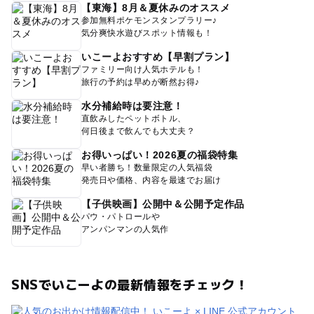
【東海】8月＆夏休みのオススメ
参加無料ポケモンスタンプラリー♪
気分爽快水遊びスポット情報も！
いこーよおすすめ【早割プラン】
ファミリー向け人気ホテルも！
旅行の予約は早めが断然お得♪
水分補給時は要注意！
直飲みしたペットボトル、
何日後まで飲んでも大丈夫？
お得いっぱい！2026夏の福袋特集
早い者勝ち！数量限定の人気福袋
発売日や価格、内容を最速でお届け
【子供映画】公開中＆公開予定作品
パウ・パトロールや
アンパンマンの人気作
SNSでいこーよの最新情報をチェック！