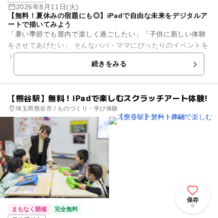
2026年8月11日(火)
【無料！夏休みの宿題にも◎】iPadで自由な未来をデジタルア
ートで描いてみよう
「暑い季節でも屋内で楽しく過ごしたい」「子供に新しい体験
をさせてあげたい」 そんなパパ・ママにぴったりのイベントを
ドコモショップで開催します。 いま話題の「デジタルアート」
続きをみる
を手軽に体験！...
【熊谷駅】無料！iPadで楽しむスクラッチアート体験!
埼玉県熊谷市 / ものづくり・学び体験
保存
0
まもなく開催
完全無料