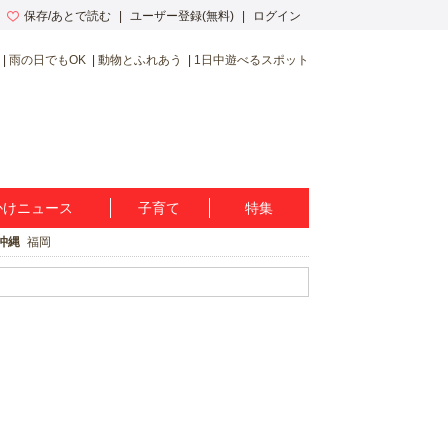
保存/あとで読む
ユーザー登録(無料)
ログイン
雨の日でもOK
動物とふれあう
1日中遊べるスポット
かけニュース
子育て
特集
沖縄
福岡