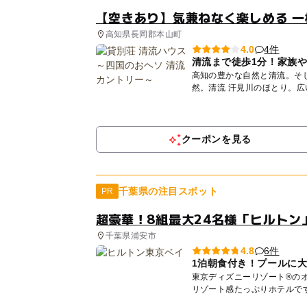
【空きあり】気兼ねなく楽しめる 一
高知県長岡郡本山町
4件
4.0
清流まで徒歩1分！家族
高知の豊かな自然と清流。そして、子ど
然。清流 汗見川のほとり。
な...
クーポンを見る
千葉県の注目スポット
PR
超豪華！8組最大24名様「ヒルトン
千葉県浦安市
6件
4.8
1泊朝食付き！プールに
東京ディズニーリゾート®の