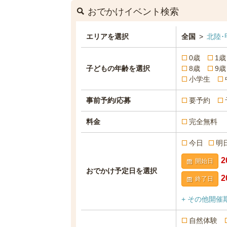
おでかけイベント検索
エリアを選択
全国
>
北陸･
0歳
1歳
子どもの年齢を選択
8歳
9歳
小学生
事前予約/応募
要予約
料金
完全無料
今日
明
開始日
おでかけ予定日を選択
終了日
+ その他開催
自然体験