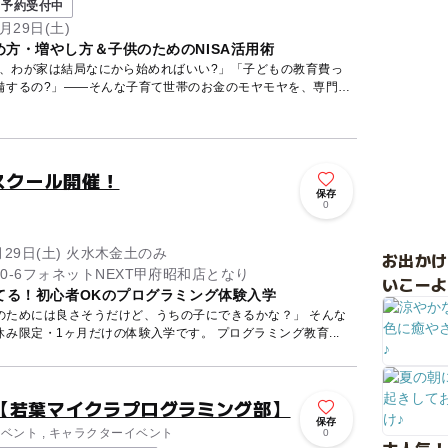
予約受付中
月29日(土)
方・増やし方＆子供のためのNISA活用術
ど、わが家は結局なにから始めればいい?」「子どもの教育費っ
備するの?」——そんな子育て世帯のお金のモヤモヤを、専門の
スクール開催！
保存
0
8月29日(土) 火水木金土のみ
お出か
0-6フォネットNEXT甲府昭和店となり
いこーよ
てる！初心者OKのプログラミング体験入学
のためには良さそうだけど、うちの子にできるかな？」 そんな
保護者さまにおすすめの、夏休み限定・1ヶ月だけの体験入学です。 プログラミング教育...
【若葉マイクラプログラミング部】
保存
イベント , キャラクターイベント
0