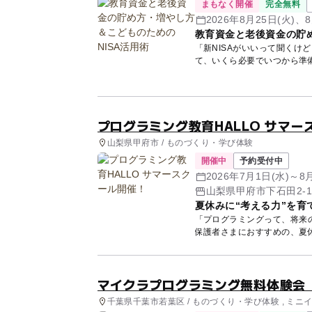
まもなく開催
完全無料
2026年8月25日(火)、8
教育資金と老後資金の貯め
「新NISAがいいって聞くけ
て、いくら必要でいつから準
講師...
プログラミング教育HALLO サマー
山梨県甲府市 / ものづくり・学び体験
開催中
予約受付中
2026年7月1日(水)～
山梨県甲府市下石田2-1
夏休みに“考える力”を育
「プログラミングって、将来
マイクラプログラミング無料体験会
千葉県千葉市若葉区 / ものづくり・学び体験 , ミニ