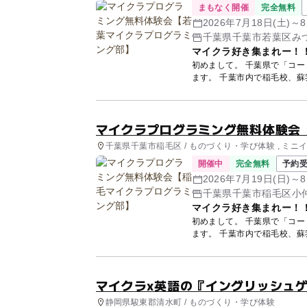
まもなく開催
完全無料
2026年7月18日(土)～
み、7月22日(水)～8月
千葉県千葉市若葉区みつわ
マイクラ好き集まれー！
初めまして。 千葉県で「コ
マイクラプログラミング無料体験会
千葉県千葉市稲毛区 / ものづくり・学び体験 , ミニ
開催中
完全無料
予約受
2026年7月19日(日)～
み、7月24日(金)～8月
千葉県千葉市稲毛区小仲台
マイクラ好き集まれー！
初めまして。 千葉県で「コ
マイクラx英語の『イングリッシュ
静岡県駿東郡清水町 / ものづくり・学び体験