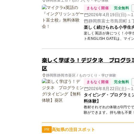
静岡県富士市 / ものづくり・学び体験
まもなく開催
完全無料
2026年4月19日(日)～
静岡県富士市島田町１
楽しく続けられる小学生
楽しく英語が身につく！小学
ト/ENGLISH GATEは、
楽しく学ぼう！デジタネ プログラ
区
静岡県静岡市葵区 / ものづくり・学び体験
まもなく開催
完全無料
2026年8月22日(土)～
タイピング・プログラミ
料体験】
教材それぞれの体験が0円で
験ができます。持ち物も不要！ 体験予
高知県の注目スポット
PR