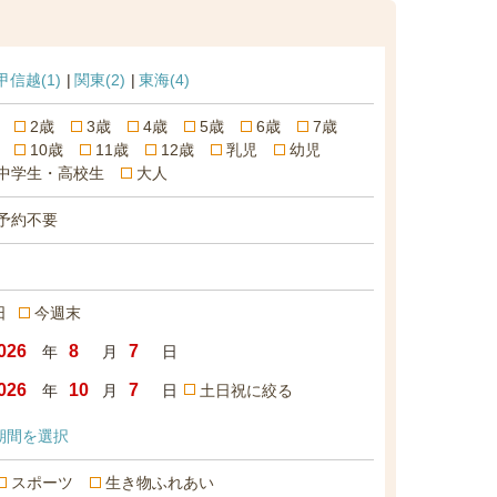
甲信越
(1)
関東
(2)
東海
(4)
2歳
3歳
4歳
5歳
6歳
7歳
10歳
11歳
12歳
乳児
幼児
中学生・高校生
大人
予約不要
日
今週末
年
月
日
年
月
日
土日祝に絞る
期間を選択
スポーツ
生き物ふれあい