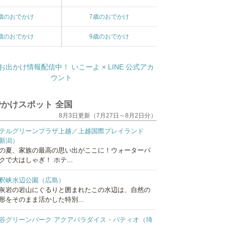
歳のおでかけ
7歳のおでかけ
歳のおでかけ
9歳のおでかけ
かけスポット 全国
8月3日更新（7月27日～8月2日分）
テルグリーンプラザ上越／上越国際プレイランド
新潟）
の夏、家族の最高の思い出がここに！ウォーターパ
クで大はしゃぎ！ ホテ...
釈峡水辺公園（広島）
灰岩の岩山にぐるりと囲まれたこの水辺は、自然の
形をそのまま活かした特別...
谷グリーンパーク アクアパラダイス・パティオ（埼