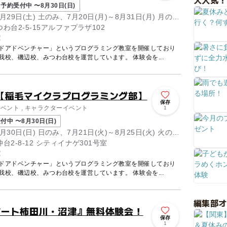
大人気！
予約受付中 〜8月30日(日)
8月29日(土) 土のみ、7月20日(月)～8月31日(月) 月の
26日(水) 水のみ
台2-5-15アルファプラザ102
！
ードアドベンチャー」というプログラミング教室を開催しており
ます。 千葉市内で稲毛校、蘇我校、磯辺校、みつわ台校を運営しています。 体験会を...
【稲毛マイクラプログラミング部】
保存
イベント , キャラクターイベント
1
付中 〜8月30日(日)
8月30日(日) 日のみ、7月21日(火)～8月25日(火) 火の
28日(金) 金のみ
2-8-12 シティイナゲ301号室
！
ードアドベンチャー」というプログラミング教室を開催しており
ます。 千葉市内で稲毛校、蘇我校、磯辺校、みつわ台校を運営しています。 体験会を...
編集部
ゲート柿田川・沼津』無料体験会！
保存
1