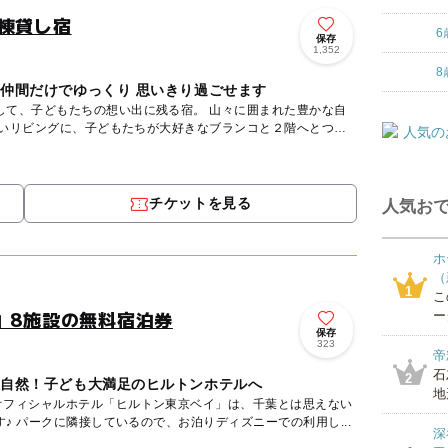
棟貸し宿
6
保存
1,352
8
や仲間だけでゆっくり 思いきり過ごせます
もたちの想い出に残る宿。 山々に囲まれた豊かな自
広いリビングに、子どもたちが大好きなブランコと２階へとつ
チケットを見る
人気おで
ホ
（
1
こ
」8施設の無料宿泊券
ー
保存
323
帝
石
2
大自然！子ども大満足のヒルトンホテルへ
地
オフィシャルホテル「ヒルトン東京ベイ」は、千葉とは思えない
リゾート感たっぷりホテルです♪ パークに隣接しているので、お泊りディズニーでの利用し...
深