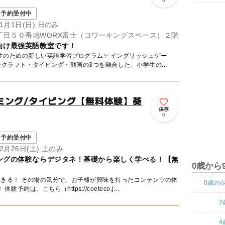
0
予約受付中
11月1日(日) 日のみ
丁目５０番地WORX富士（コワーキングスペース）２階
向け最強英語教室です！
生のための新しい英語学習プログラム✨ イングリッシュゲー
マインクラフト・タイピング・動画の3つを融合した、小学生の...
ミング/タイピング【無料体験】葵
保存
0
予約受付中
12月26日(土) 土のみ
ングの体験ならデジタネ！基礎から楽しく学べる！【無
0歳から
できる！ その場の気分で、お子様が興味を持ったコンテンツの体
0歳の
約は、こちら（https://coeteco.j...
2
4