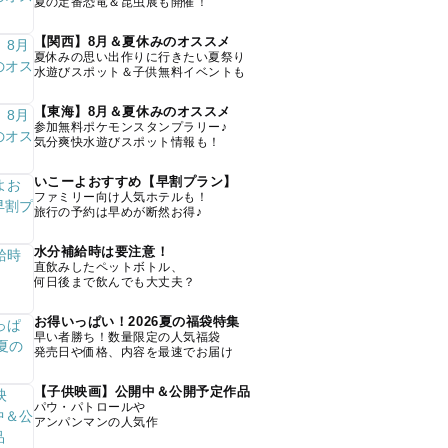
夏の定番恐竜＆昆虫展も開催！
【関西】8月＆夏休みのオススメ
夏休みの思い出作りに行きたい夏祭り
水遊びスポット＆子供無料イベントも
【東海】8月＆夏休みのオススメ
参加無料ポケモンスタンプラリー♪
気分爽快水遊びスポット情報も！
いこーよおすすめ【早割プラン】
ファミリー向け人気ホテルも！
旅行の予約は早めが断然お得♪
水分補給時は要注意！
直飲みしたペットボトル、
何日後まで飲んでも大丈夫？
お得いっぱい！2026夏の福袋特集
早い者勝ち！数量限定の人気福袋
発売日や価格、内容を最速でお届け
【子供映画】公開中＆公開予定作品
パウ・パトロールや
アンパンマンの人気作