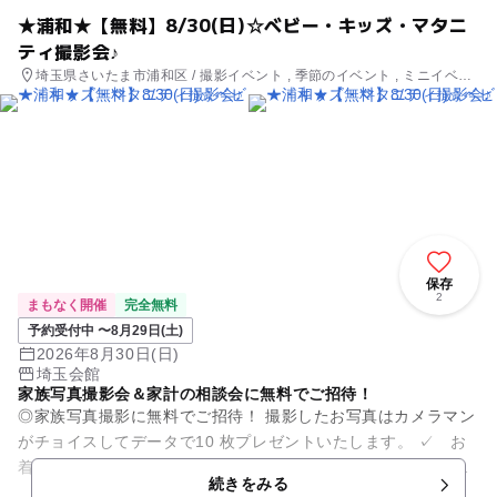
★浦和★【無料】8/30(日)☆ベビー・キッズ・マタニ
ティ撮影会♪
埼玉県さいたま市浦和区 / 撮影イベント , 季節のイベント , ミニイベン
ト
保存
2
まもなく開催
完全無料
予約受付中 〜8月29日(土)
2026年8月30日(日)
埼玉会館
家族写真撮影会＆家計の相談会に無料でご招待！
◎家族写真撮影に無料でご招待！ 撮影したお写真はカメラマン
がチョイスしてデータで10 枚プレゼントいたします。 ✓ お
着換えや衣装替えなども大歓迎！貸し切りでたっぷり撮影いた
続きをみる
します。 ✓ ...