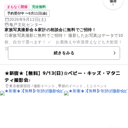
保存
0
まもなく開催
完全無料
予約受付中 〜9月11日(金)
2026年9月12日(土)
亀戸文化センター
家族写真撮影会＆家計の相談会に無料でご招待！
◎家族写真撮影に無料でご招待！ 撮影したお写真はデータで10
枚、自分で選べます！ ✓ お着換えや衣装替えなども大歓迎！
貸し切りでたっぷり撮影いたします。 ✓ 小物などのお持ち込
続きをみる
みも大歓迎で...
★新宿★【無料】9/13(日)☆ベビー・キッズ・マタニ
ティ撮影会♪
東京都新宿区 / 撮影イベント , 季節のイベント , ミニイベント