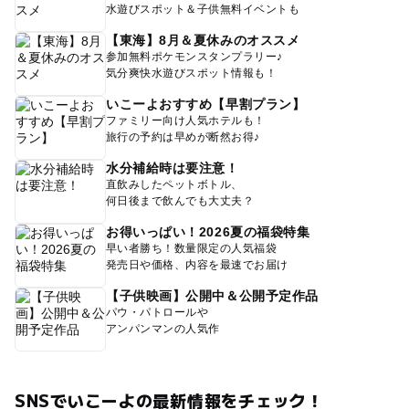
水遊びスポット＆子供無料イベントも
【東海】8月＆夏休みのオススメ
参加無料ポケモンスタンプラリー♪
気分爽快水遊びスポット情報も！
いこーよおすすめ【早割プラン】
ファミリー向け人気ホテルも！
旅行の予約は早めが断然お得♪
水分補給時は要注意！
直飲みしたペットボトル、
何日後まで飲んでも大丈夫？
お得いっぱい！2026夏の福袋特集
早い者勝ち！数量限定の人気福袋
発売日や価格、内容を最速でお届け
【子供映画】公開中＆公開予定作品
パウ・パトロールや
アンパンマンの人気作
SNSでいこーよの最新情報をチェック！