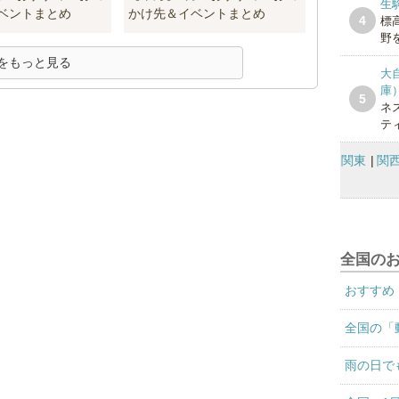
生
ベントまとめ
かけ先＆イベントまとめ
4
標
野を
をもっと見る
大
庫
5
ネ
テ
関東
関
全国の
おすすめ
全国の「
雨の日で