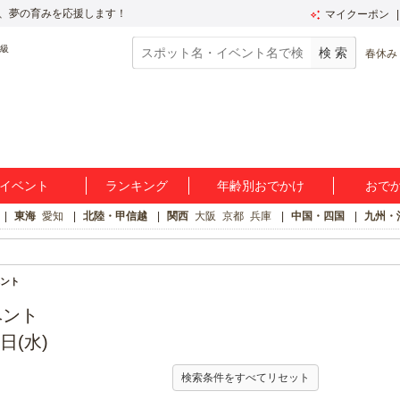
、夢の育みを応援します！
マイクーポン
春休み
イベント
ランキング
年齢別おでかけ
おで
東海
愛知
北陸・甲信越
関西
大阪
京都
兵庫
中国・四国
九州・
ント
ベント
日(水)
検索条件をすべてリセット