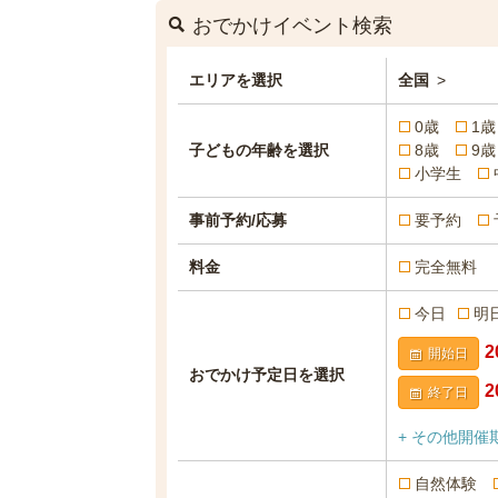
おでかけイベント検索
エリアを選択
全国
>
0歳
1歳
子どもの年齢を選択
8歳
9歳
小学生
事前予約/応募
要予約
料金
完全無料
今日
明
開始日
おでかけ予定日を選択
終了日
+ その他開催
自然体験