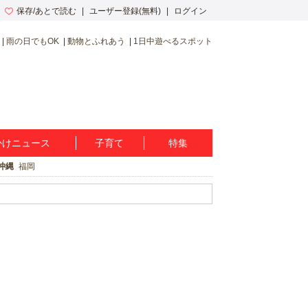
保存/あとで読む
ユーザー登録(無料)
ログイン
雨の日でもOK
動物とふれあう
1日中遊べるスポット
かけニュース
子育て
特集
沖縄
福岡