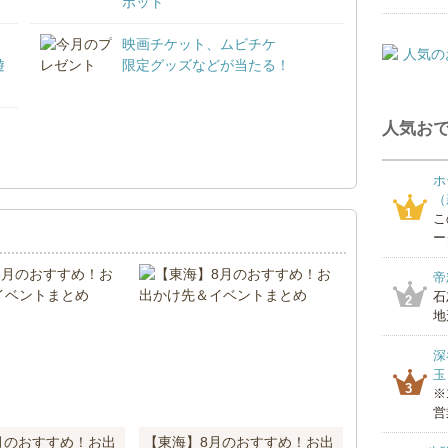
ポット
映画チケット、ムビチケ
遊
限定グッズなどが当たる！
人気おで
！
ホ
（
1
こ
ー
帝
石
2
地
深
玉
3
※
営
月のおすすめ！お出
【東海】8月のおすすめ！お出