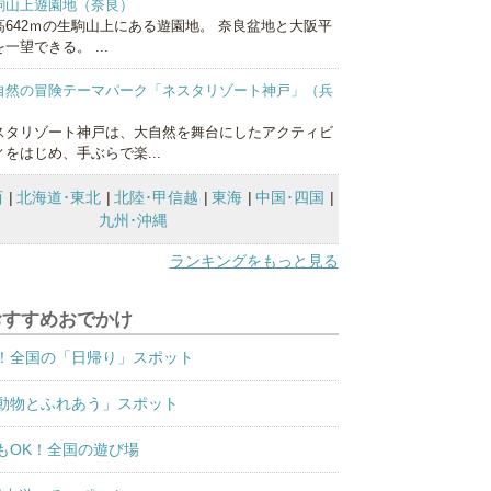
駒山上遊園地（奈良）
高642ｍの生駒山上にある遊園地。 奈良盆地と大阪平
一望できる。 ...
自然の冒険テーマパーク「ネスタリゾート神戸」（兵
）
スタリゾート神戸は、大自然を舞台にしたアクティビ
ィをはじめ、手ぶらで楽...
西
北海道･東北
北陸･甲信越
東海
中国･四国
九州･沖縄
ランキングをもっと見る
おすすめおでかけ
！全国の「日帰り」スポット
動物とふれあう」スポット
もOK！全国の遊び場