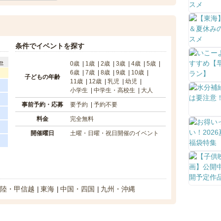
条件でイベントを探す
»
0歳
1歳
2歳
3歳
4歳
5歳
6歳
7歳
8歳
9歳
10歳
子どもの年齢
11歳
12歳
乳児
幼児
小学生
中学生・高校生
大人
事前予約・応募
要予約
予約不要
料金
完全無料
開催曜日
土曜・日曜・祝日開催のイベント
陸・甲信越
東海
中国・四国
九州・沖縄