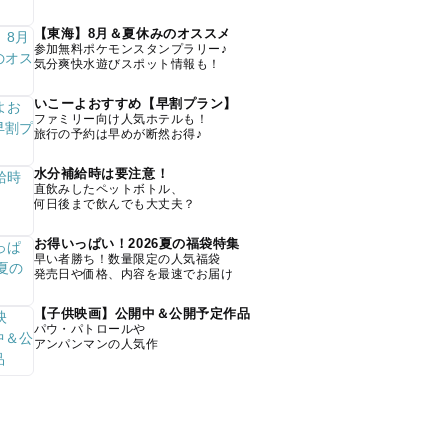
【東海】8月＆夏休みのオススメ
参加無料ポケモンスタンプラリー♪
気分爽快水遊びスポット情報も！
いこーよおすすめ【早割プラン】
ファミリー向け人気ホテルも！
旅行の予約は早めが断然お得♪
水分補給時は要注意！
直飲みしたペットボトル、
何日後まで飲んでも大丈夫？
お得いっぱい！2026夏の福袋特集
早い者勝ち！数量限定の人気福袋
発売日や価格、内容を最速でお届け
【子供映画】公開中＆公開予定作品
パウ・パトロールや
アンパンマンの人気作