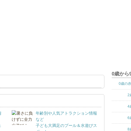
0歳から
0歳の
2
4
情
年齢別や人気アトラクション情報
6
など
ェ
子ども大満足のプール＆水遊びス
8