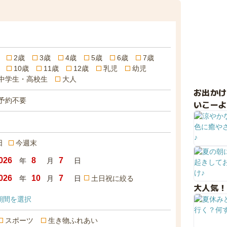
2歳
3歳
4歳
5歳
6歳
7歳
10歳
11歳
12歳
乳児
幼児
中学生・高校生
大人
お出か
予約不要
いこーよ
日
今週末
年
月
日
年
月
日
土日祝に絞る
大人気！
期間を選択
スポーツ
生き物ふれあい