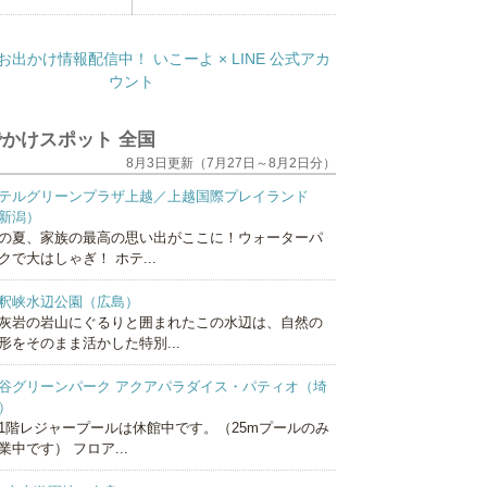
かけスポット 全国
8月3日更新（7月27日～8月2日分）
テルグリーンプラザ上越／上越国際プレイランド
新潟）
の夏、家族の最高の思い出がここに！ウォーターパ
クで大はしゃぎ！ ホテ...
釈峡水辺公園（広島）
灰岩の岩山にぐるりと囲まれたこの水辺は、自然の
形をそのまま活かした特別...
谷グリーンパーク アクアパラダイス・パティオ（埼
）
1階レジャープールは休館中です。（25mプールのみ
業中です） フロア...