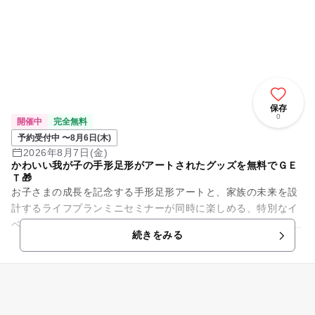
保存
0
開催中
完全無料
予約受付中 〜8月6日(木)
2026年8月7日(金)
かわいい我が子の手形足形がアートされたグッズを無料でＧＥ
Ｔ🎁
お子さまの成長を記念する手形足形アートと、家族の未来を設
計するライフプランミニセミナーが同時に楽しめる、特別なイ
ベントを開催します！ ＜十人十色＞彩り豊かな人生を子供には
続きをみる
送ってもらいたいか...