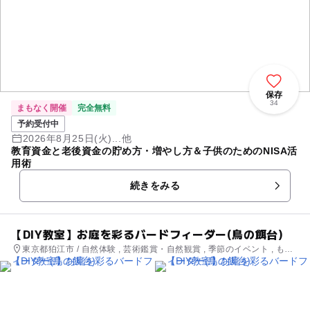
保存
34
まもなく開催
完全無料
予約受付中
2026年8月25日(火)...他
教育資金と老後資金の貯め方・増やし方＆子供のためのNISA活
用術
続きをみる
【DIY教室】お庭を彩るバードフィーダー(鳥の餌台)
東京都狛江市 / 自然体験 , 芸術鑑賞・自然観賞 , 季節のイベント , もの
づくり・学び体験