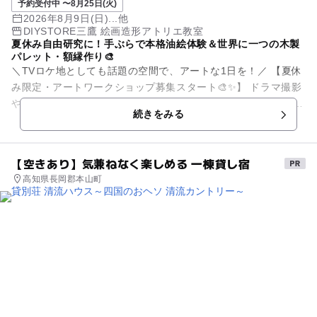
予約受付中 〜8月25日(火)
2026年8月9日(日)...他
DIYSTORE三鷹 絵画造形アトリエ教室
夏休み自由研究に！手ぶらで本格油絵体験＆世界に一つの木製
パレット・額縁作り🎨
＼TVロケ地としても話題の空間で、アートな1日を！／ 【夏休
み限定・アートワークショップ募集スタート🎨✨】 ドラマ撮影
や『ヒルナンデス！』『チコちゃんに叱られる！』など、TVで
続きをみる
も多数...
【空きあり】気兼ねなく楽しめる 一棟貸し宿
高知県長岡郡本山町