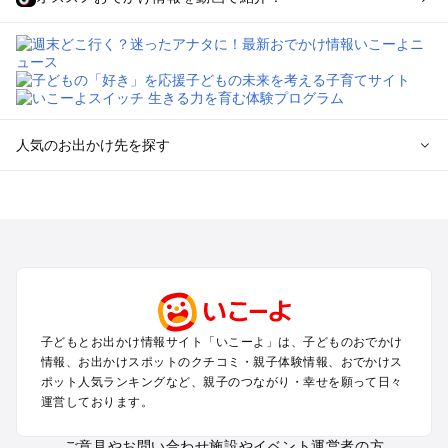
人気のお出かけ先を探す
全国からプール子連れおでかけスポットを探す
北海道･東北のプールおでかけ
北陸･甲信越のプールおでかけ
関東のプールおでかけ
東海のプールおでかけ
関西のプールおでかけ
中国･四国のプールおでかけ
子どもとお出かけ情報サイト「いこーよ」は、子どものおでかけ
九州･沖縄のプールおでかけ
情報、お出かけスポットのクチコミ・親子体験情報、おでかけス
ポット人気ランキングなど、親子のつながり・幸せを願って日々
運営しております。
定番お出かけスポット
遊園地
ご意見やお問い合わせ
施設やイベント運営者の方