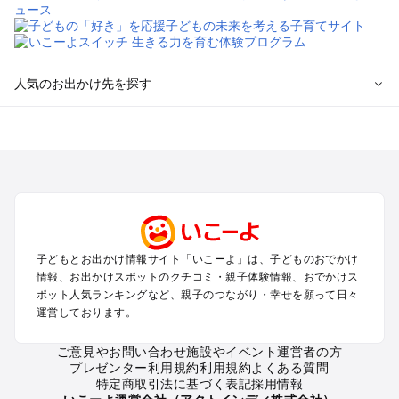
人気のお出かけ先を探す
全国からプール子連れおでかけスポットを探す
北海道･東北のプールおでかけ
北陸･甲信越のプールおでかけ
関東のプールおでかけ
東海のプールおでかけ
関西のプールおでかけ
中国･四国のプールおでかけ
子どもとお出かけ情報サイト「いこーよ」は、子どものおでかけ
九州･沖縄のプールおでかけ
情報、お出かけスポットのクチコミ・親子体験情報、おでかけス
ポット人気ランキングなど、親子のつながり・幸せを願って日々
運営しております。
定番お出かけスポット
遊園地
ご意見やお問い合わせ
施設やイベント運営者の方
動物園
プレゼンター利用規約
利用規約
よくある質問
バーベキュー
特定商取引法に基づく表記
採用情報