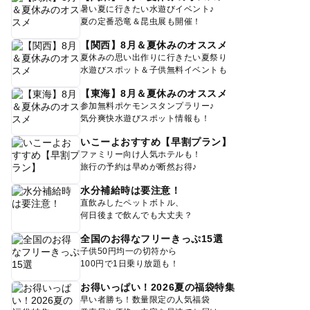
暑い夏に行きたい水遊びイベント♪
夏の定番恐竜＆昆虫展も開催！
【関西】8月＆夏休みのオススメ
夏休みの思い出作りに行きたい夏祭り
水遊びスポット＆子供無料イベントも
【東海】8月＆夏休みのオススメ
参加無料ポケモンスタンプラリー♪
気分爽快水遊びスポット情報も！
いこーよおすすめ【早割プラン】
ファミリー向け人気ホテルも！
旅行の予約は早めが断然お得♪
水分補給時は要注意！
直飲みしたペットボトル、
何日後まで飲んでも大丈夫？
全国のお得なフリーきっぷ15選
子供50円均一の切符から
100円で1日乗り放題も！
お得いっぱい！2026夏の福袋特集
早い者勝ち！数量限定の人気福袋