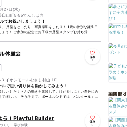
月27日(木)
臼山町5-55てんしば内
ィルでお祝いしましょう！
、 足型をとったり、写真撮影をしたり！ 1歳の特別な誕生日
をプレイヴィルでお祝いしましょう！ ご参加の記念にお子様の足型スタンプお持ち帰...
ール体験会
保存
験
1
東京都武蔵村山市榎1-1-3 イオンモールむさし村山 1F
ールで思い切り体を動かしてみよう！
欲しい！ たくさんの動きを体験して、けがをしにくい自分に合
編集部
えてほしい。 そう考えて、ボーネルンドでは「パルクール」を
layful Builder
保存
ものづくり・学び体験
0