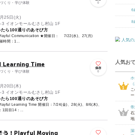
ものづくり・学び体験
0
6
月25日(火)
8
東京都武蔵村山市榎1-1-3 イオンモールむさし村山 1F
いたら100通りのあそび方
ul Communication ★開催日： 7/22(水)、27(月)
開催時間：1...
人気おで
earning Time
保存
ものづくり・学び体験
0
ホ
（
月20日(木)
1
こ
東京都武蔵村山市榎1-1-3 イオンモールむさし村山 1F
ー
いたら100通りのあそび方
l Learning Time 開催日：7/24(金)、28(火)、8/6(木)、
帝
1回目14：...
石
2
地
深
layful Moving