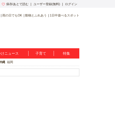
保存/あとで読む
ユーザー登録(無料)
ログイン
雨の日でもOK
動物とふれあう
1日中遊べるスポット
かけニュース
子育て
特集
沖縄
福岡