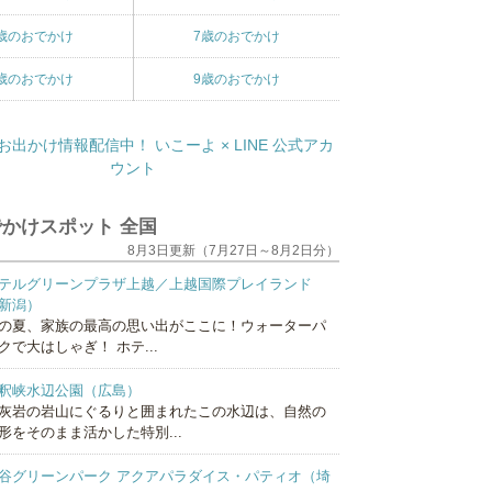
歳のおでかけ
7歳のおでかけ
歳のおでかけ
9歳のおでかけ
かけスポット 全国
8月3日更新（7月27日～8月2日分）
テルグリーンプラザ上越／上越国際プレイランド
新潟）
の夏、家族の最高の思い出がここに！ウォーターパ
クで大はしゃぎ！ ホテ...
釈峡水辺公園（広島）
灰岩の岩山にぐるりと囲まれたこの水辺は、自然の
形をそのまま活かした特別...
谷グリーンパーク アクアパラダイス・パティオ（埼