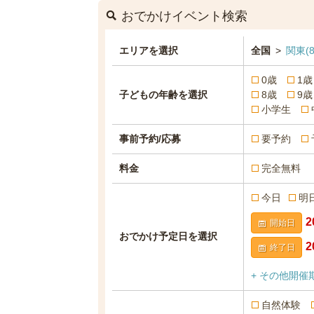
おでかけイベント検索
エリアを選択
全国
>
関東
(8
0歳
1歳
子どもの年齢を選択
8歳
9歳
小学生
事前予約/応募
要予約
料金
完全無料
今日
明
開始日
おでかけ予定日を選択
終了日
+ その他開催
自然体験