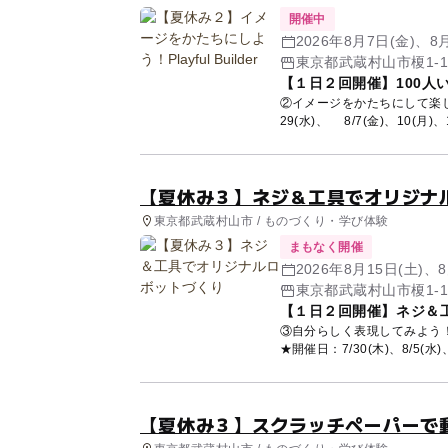
開催中
2026年8月7日(金)、8
【１日２回開催】100人
②イメージをかたちにして楽しもう！P
29(水)、 8/7(金)、10(月)、17
【夏休み３】ネジ＆工具でオリジナ
東京都武蔵村山市 / ものづくり・学び体験
まもなく開催
2026年8月15日(土)、8
【１日２回開催】ネジ＆
③自分らしく表現してみよう！Pl
★開催日：7/30(木)、8/5(水)、1
【夏休み３】スクラッチペーパーで