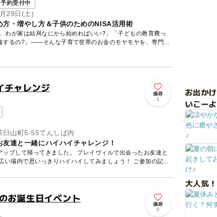
予約受付中
月29日(土)
方・増やし方＆子供のためのNISA活用術
ど、わが家は結局なにから始めればいい?」「子どもの教育費っ
備するの?」——そんな子育て世帯のお金のモヤモヤを、専門の
イチャレンジ
お出か
保存
1
いこーよ
臼山町5-55てんしば内
お友達と一緒にハイハイチャレンジ！
アップして帰ってきました。 プレイヴィルで出会ったお友達と
広い場内で思いっきりハイハイしてみましょう！ ご参加の記...
大人気！
歳のお誕生日イベント
保存
0