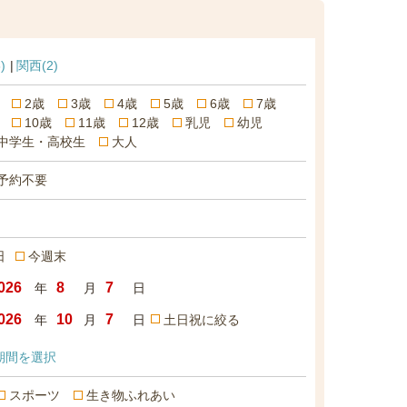
)
関西
(2)
2歳
3歳
4歳
5歳
6歳
7歳
10歳
11歳
12歳
乳児
幼児
中学生・高校生
大人
予約不要
日
今週末
年
月
日
年
月
日
土日祝に絞る
期間を選択
スポーツ
生き物ふれあい