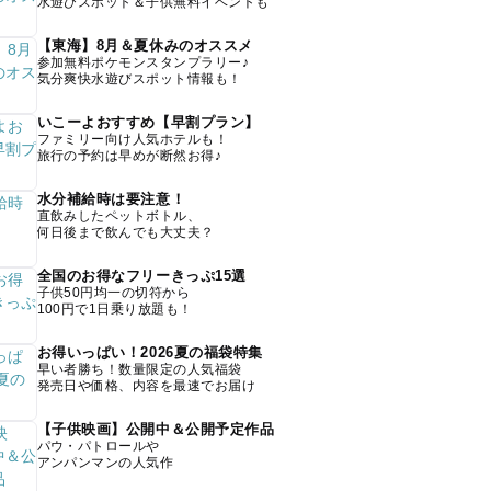
水遊びスポット＆子供無料イベントも
【東海】8月＆夏休みのオススメ
参加無料ポケモンスタンプラリー♪
気分爽快水遊びスポット情報も！
いこーよおすすめ【早割プラン】
ファミリー向け人気ホテルも！
旅行の予約は早めが断然お得♪
水分補給時は要注意！
直飲みしたペットボトル、
何日後まで飲んでも大丈夫？
全国のお得なフリーきっぷ15選
子供50円均一の切符から
100円で1日乗り放題も！
お得いっぱい！2026夏の福袋特集
早い者勝ち！数量限定の人気福袋
発売日や価格、内容を最速でお届け
【子供映画】公開中＆公開予定作品
パウ・パトロールや
アンパンマンの人気作