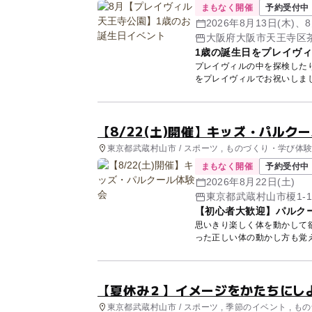
まもなく開催
予約受付中
2026年8月13日(木)、8
大阪府大阪市天王寺区茶
1歳の誕生日をプレイヴ
プレイヴィルの中を探検したり
【8/22(土)開催】キッズ・パルク
東京都武蔵村山市 / スポーツ , ものづくり・学び体
まもなく開催
予約受付中
2026年8月22日(土)
【初心者大歓迎】パルク
思いきり楽しく体を動かして
った正しい体の動かし方も覚
ご...
【夏休み２】イメージをかたちにしよう！P
東京都武蔵村山市 / スポーツ , 季節のイベント , 