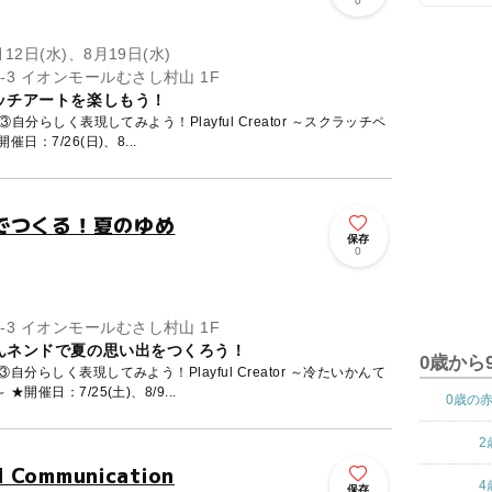
0
月12日(水)、8月19日(水)
東京都武蔵村山市榎1-1-3 イオンモールむさし村山 1F
ッチアートを楽しもう！
で動物のお絵描き～ ★開催日：7/26(日)、8...
でつくる！夏のゆめ
保存
0
東京都武蔵村山市榎1-1-3 イオンモールむさし村山 1F
んネンドで夏の思い出をつくろう！
0歳から
分らしく表現してみよう！Playful Creator ～冷たいかんて
んネンドでつくる！夏のゆめ～ ★開催日：7/25(土)、8/9...
0歳の
2
ommunication
4
保存