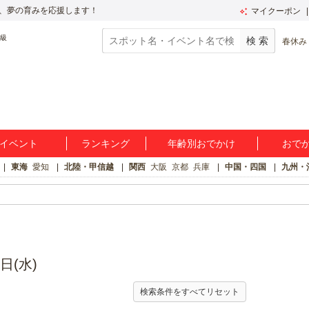
、夢の育みを応援します！
マイクーポン
春休み
イベント
ランキング
年齢別おでかけ
おで
東海
愛知
北陸・甲信越
関西
大阪
京都
兵庫
中国・四国
九州・
ト
日(水)
検索条件をすべてリセット