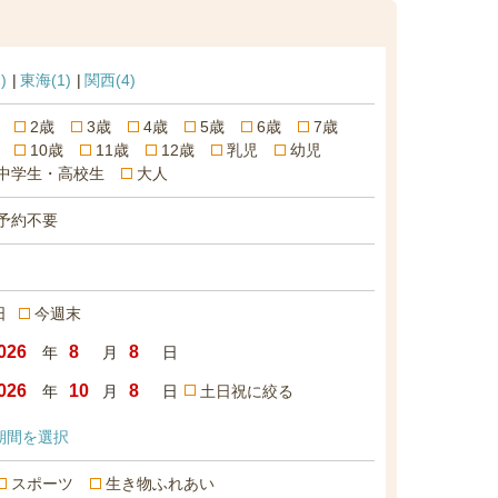
)
東海
(1)
関西
(4)
2歳
3歳
4歳
5歳
6歳
7歳
10歳
11歳
12歳
乳児
幼児
中学生・高校生
大人
予約不要
日
今週末
年
月
日
年
月
日
土日祝に絞る
期間を選択
スポーツ
生き物ふれあい