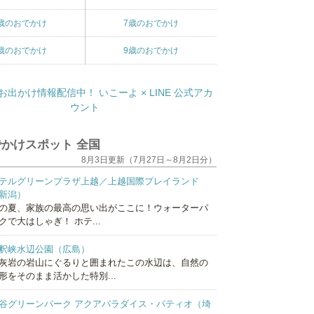
歳のおでかけ
7歳のおでかけ
歳のおでかけ
9歳のおでかけ
かけスポット 全国
8月3日更新（7月27日～8月2日分）
テルグリーンプラザ上越／上越国際プレイランド
新潟）
の夏、家族の最高の思い出がここに！ウォーターパ
クで大はしゃぎ！ ホテ...
釈峡水辺公園（広島）
灰岩の岩山にぐるりと囲まれたこの水辺は、自然の
形をそのまま活かした特別...
谷グリーンパーク アクアパラダイス・パティオ（埼