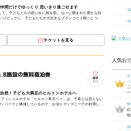
や仲間だけでゆっくり 思いきり過ごせます
6
もたちの想い出に残る宿。 山々に囲まれた豊かな自
広いリビングに、子どもたちが大好きなブランコと２階へとつ
8
チケットを見る
人気おで
」8施設の無料宿泊券
ホ
保存
（
324
1
こ
ー
大自然！子ども大満足のヒルトンホテルへ
オフィシャルホテル「ヒルトン東京ベイ」は、千葉とは思えない
帝
リゾート感たっぷりホテルです♪ パークに隣接しているので、お泊りディズニーでの利用し...
石
2
地
深