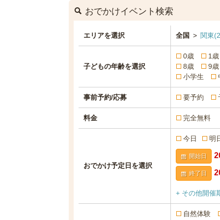
おでかけイベント検索
エリアを選択
全国
>
関東
(2
0歳
1歳
子どもの年齢を選択
8歳
9歳
小学生
事前予約/応募
要予約
料金
完全無料
今日
明
開始日
おでかけ予定日を選択
終了日
+ その他開催
自然体験