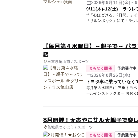
2026年9月11日(金)～9
9/11(木)-12(土) ラ
**「心ほどける、2日間。」そん
「サルンポヮク」にて「ラウレアマ
【毎月第４水曜日】～親子で～ バラ
店
三重県亀山市 / スポーツ
まもなく開催
予約受付中
2026年8月26日(水)
トヨタ車に乗っていなく
毎月第３水曜日に 三重トヨペ
8月開催！★おやこサル★親子で楽
茨城県つくば市 / スポーツ
まもなく開催
予約受付中 