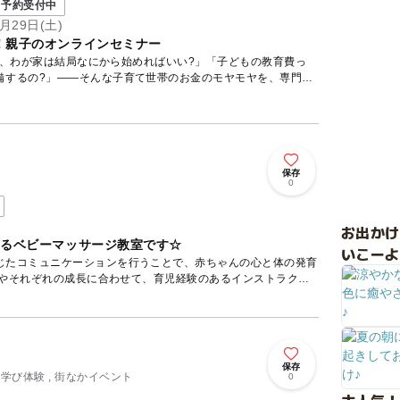
予約受付中
月29日(土)
！親子のオンラインセミナー
ど、わが家は結局なにから始めればいい?」「子どもの教育費っ
備するの?」——そんな子育て世帯のお金のモヤモヤを、専門の
保存
0
お出か
けるベビーマッサージ教室です☆
いこーよ
じたコミュニケーションを行うことで、赤ちゃんの心と体の発育
齢やそれぞれの成長に合わせて、育児経験のあるインストラクタ
保存
・学び体験 , 街なかイベント
0