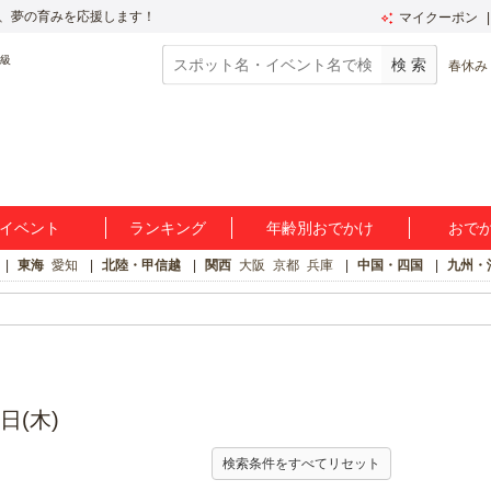
、夢の育みを応援します！
マイクーポン
春休み
イベント
ランキング
年齢別おでかけ
おで
東海
愛知
北陸・甲信越
関西
大阪
京都
兵庫
中国・四国
九州・
日(木)
検索条件をすべてリセット