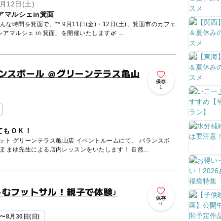
月12日(土)
ウレアマルシェin箕面
な時間を箕面で。** 9月11日(金)・12日(土)、箕面市のカフェ
ルシェ in 箕面」を開催いたします🌿 ...
ンスボール ＠グリーンテラス亀山
保存
1
てもＯＫ！
ット グリーンテラス亀山店 イベントルームにて、 バランスボ
ールインストラクター おおくぼ まゆ先生による店内レッスンをいたします！ 自然...
しむフットサル！親子で体験♪
保存
0
〜8月30日(日)