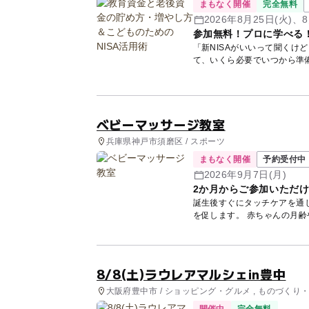
まもなく開催
完全無料
2026年8月25日(火)、8
参加無料！プロに学べる
「新NISAがいいって聞くけ
て、いくら必要でいつから準
講師...
ベビーマッサージ教室
兵庫県神戸市須磨区 / スポーツ
まもなく開催
予約受付中
2026年9月7日(月)
2か月からご参加いただ
誕生後すぐにタッチケアを通
を促します。 赤ちゃんの月
ーが...
8/8(土)ラウレアマルシェin豊中
大阪府豊中市 / ショッピング・グルメ , ものづくり