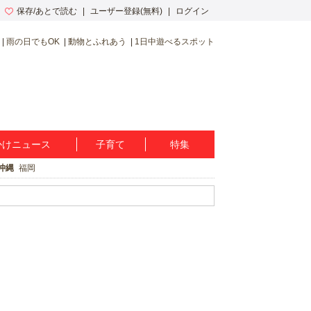
保存/あとで読む
ユーザー登録(無料)
ログイン
雨の日でもOK
動物とふれあう
1日中遊べるスポット
かけニュース
子育て
特集
沖縄
福岡