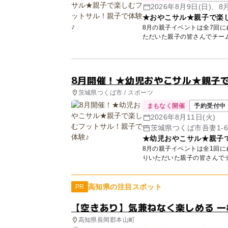
2026年8月9日(日)、8
★おやこサル★親子で楽
(日)...他
8月の親子イベントは全7回
ただいた親子の皆さんでチーム
8月開催！★幼児おやこサル★親子
茨城県つくば市 / スポーツ
まもなく開催
予約受付中 
2026年8月11日(火)
茨城県つくば市吾妻1-
★幼児おやこサル★親子
8月の親子イベントは全1回
りいただいた親子の皆さんでチ
高知県の注目スポット
PR
【空きあり】気兼ねなく楽しめる 一
高知県長岡郡本山町