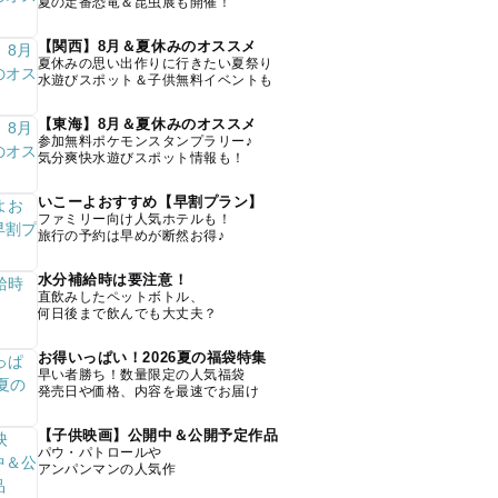
夏の定番恐竜＆昆虫展も開催！
【関西】8月＆夏休みのオススメ
夏休みの思い出作りに行きたい夏祭り
水遊びスポット＆子供無料イベントも
【東海】8月＆夏休みのオススメ
参加無料ポケモンスタンプラリー♪
気分爽快水遊びスポット情報も！
いこーよおすすめ【早割プラン】
ファミリー向け人気ホテルも！
旅行の予約は早めが断然お得♪
水分補給時は要注意！
直飲みしたペットボトル、
何日後まで飲んでも大丈夫？
お得いっぱい！2026夏の福袋特集
早い者勝ち！数量限定の人気福袋
発売日や価格、内容を最速でお届け
【子供映画】公開中＆公開予定作品
パウ・パトロールや
アンパンマンの人気作