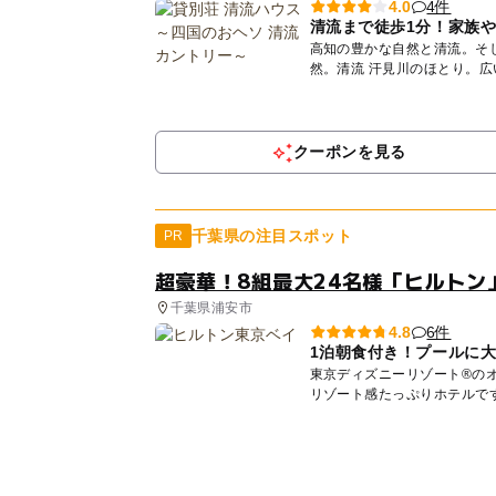
4件
4.0
清流まで徒歩1分！家族
高知の豊かな自然と清流。そして、子ど
然。清流 汗見川のほとり。
な...
クーポンを見る
千葉県の注目スポット
PR
超豪華！8組最大24名様「ヒルトン
千葉県浦安市
6件
4.8
1泊朝食付き！プールに
東京ディズニーリゾート®の