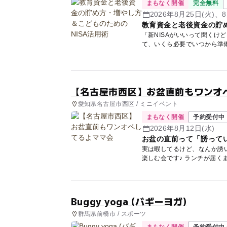
まもなく開催
完全無料
2026年8月25日(火)、8
教育資金と老後資金の貯め
「新NISAがいいって聞くけ
て、いくら必要でいつから準
講師...
【名古屋市西区】お盆直前もワンオ
愛知県名古屋市西区 / ミニイベント
まもなく開催
予約受付中
2026年8月12日(水)
お盆の直前って「誘って
実は暇してるけど、なんか誘
楽しむ会です♪ 
Buggy yoga (バギーヨガ)
群馬県前橋市 / スポーツ