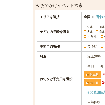
おでかけイベント検索
エリアを選択
全国
>
関東
(7
0歳
1歳
子どもの年齢を選択
8歳
9歳
小学生
事前予約/応募
要予約
料金
完全無料
今日
明
開始日
おでかけ予定日を選択
終了日
+ その他開催
自然体験