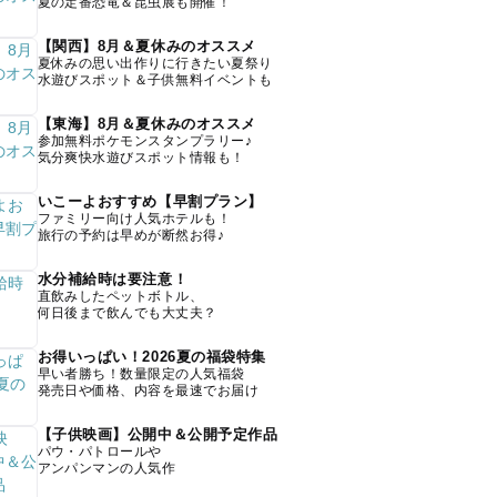
夏の定番恐竜＆昆虫展も開催！
【関西】8月＆夏休みのオススメ
夏休みの思い出作りに行きたい夏祭り
水遊びスポット＆子供無料イベントも
【東海】8月＆夏休みのオススメ
参加無料ポケモンスタンプラリー♪
気分爽快水遊びスポット情報も！
いこーよおすすめ【早割プラン】
ファミリー向け人気ホテルも！
旅行の予約は早めが断然お得♪
水分補給時は要注意！
直飲みしたペットボトル、
何日後まで飲んでも大丈夫？
お得いっぱい！2026夏の福袋特集
早い者勝ち！数量限定の人気福袋
発売日や価格、内容を最速でお届け
【子供映画】公開中＆公開予定作品
パウ・パトロールや
アンパンマンの人気作