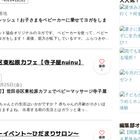
大人気！
〜8月24日(月)
番地
レッシュ！お子さまをベビーカーに乗せてヨガをしま
ット協会オリジナルのヨガです。 ベビーカーを使って、ベビー
ガをします！ 産後、筋力が低下しているママ。 ふらつきや...
東松原カフェ【寺子屋nuinu】
保存
1
月25日(金)
可】世田谷区東松原カフェでベビーマッサージ寺子屋
生活はいかがですか？ 赤ちゃんの月齢が小さいほ
ど、お家にいる時間が長くなりますよね。 出産する前の生活とはガラッと違っ...
編集部
ーイベント〜ひだまりサロン〜
保存