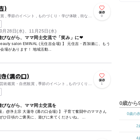
吉)
保存
 , 季節のイベント , ものづくり・学び体験 , 街なか
0
0月28日(水)、11月25日(水)
遊びながら、ママ同士交流で「笑み」に❤
on EMINAL (元住吉会場) 】 元住吉・西加瀬に、もう
1つ「木育おもちゃの広場」の会場があります！ 地域活動...
寺(溝の口)
保存
 芸術鑑賞・自然観賞 , 季節のイベント , ものづくり・
1
0歳から
遊びながら、ママ同士交流を
大蓮寺 (溝の口会場) 】 子育て奮闘中のママさん
0歳の
方、大人お一人でも大歓迎！ ぜひ日頃のご褒美に、遊びに来てくださいね。 ...
2
4