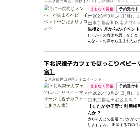
東京都品川区 / 撮影イベント , 季節のイベント , ミ
まもなく開催
予約受付中
2026年9月14日(月)、1
東京都品川区南大井4-4
生後2ヶ月からのイベン
せっかくの育休を思う存分楽
んなママの声から生まれたひ
た！ ...
下北沢親子カフェでほっこりベビー
家】
東京都世田谷区 / ミニイベント
まもなく開催
予約受付中
2026年8月24日(月)、9
東京都世田谷区北沢２-
【せたがや子育て利用権
んか？
赤ちゃんとの生活はいかがですか？ 赤ちゃんの月齢が小さいほど、お家に
りますよね。 出産