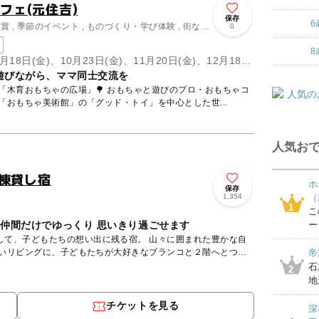
フェ(元住吉)
保存
6
 , 季節のイベント , ものづくり・学び体験 , 街なか
0
8
9月18日(金)、10月23日(金)、11月20日(金)、12月18日
遊びながら、ママ同士交流を
広場」🌳 おもちゃと遊びのプロ・おもちゃコ
「おもちゃ美術館」の「グッド・トイ」を中心とした世...
人気おで
棟貸し宿
ホ
保存
1,354
（
1
こ
や仲間だけでゆっくり 思いきり過ごせます
ー
もたちの想い出に残る宿。 山々に囲まれた豊かな自
広いリビングに、子どもたちが大好きなブランコと２階へとつ
帝
石
2
地
チケットを見る
深