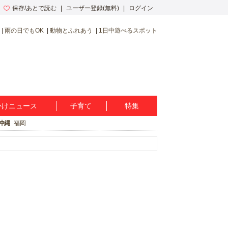
保存/あとで読む
ユーザー登録(無料)
ログイン
雨の日でもOK
動物とふれあう
1日中遊べるスポット
かけニュース
子育て
特集
沖縄
福岡