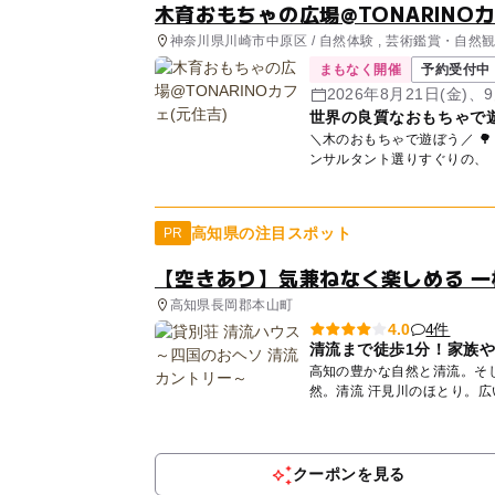
木育おもちゃの広場@TONARINOカ
神奈川県川崎市中原区 / 自然体験 , 芸術鑑賞・自然観賞
イベント , ミニイベント
まもなく開催
予約受付中
2026年8月21日(金)、
世界の良質なおもちゃで
(金)
＼木のおもちゃで遊ぼう／ 🌳「木育おもちゃの
ンサルタント選りすぐりの、 
高知県の注目スポット
PR
【空きあり】気兼ねなく楽しめる 一
高知県長岡郡本山町
4件
4.0
清流まで徒歩1分！家族
高知の豊かな自然と清流。そして、子ど
然。清流 汗見川のほとり。
な...
クーポンを見る