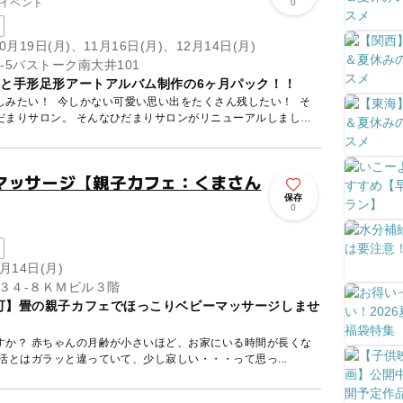
ニイベント
0
0月19日(月)、11月16日(月)、12月14日(月)
-5バストーク南大井101
トと手形足形アートアルバム制作の6ヶ月パック！！
しみたい！ 今しかない可愛い思い出をたくさん残したい！ そ
だまりサロン。 そんなひだまりサロンがリニューアルしまし
マッサージ【親子カフェ：くまさん
保存
0
月14日(月)
３４-８ＫＭビル３階
可】畳の親子カフェでほっこりベビーマッサージしませ
いる時間が長くな
する前の生活とはガラッと違っていて、少し寂しい・・・って思っ...