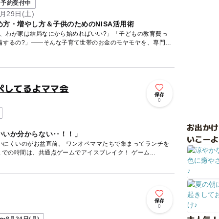
予約受付中
月29日(土)
方・増やし方＆子供のためのNISA活用術
ど、わが家は結局なにから始めればいい?」「子どもの教育費っ
備するの?」——そんな子育て世帯のお金のモヤモヤを、専門の
ペしてるよママ会
保存
0
お出か
いいか分からない‥！！」
いこーよ
いにくいのがお盆直前。 ワンオペママたちで集まってランチを
ランチが届くまでの時間は、共通点ゲームでアイスブレイク！ ゲーム...
保存
0