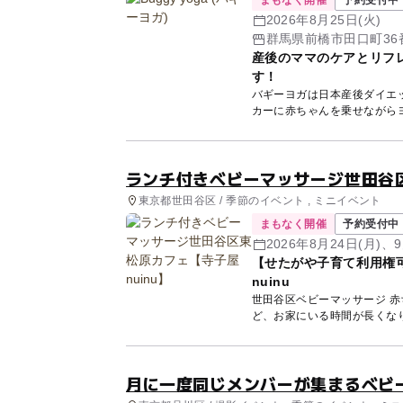
まもなく開催
予約受付中 
2026年8月25日(火)
群馬県前橋市田口町36
産後のママのケアとリフ
す！
バギーヨガは日本産後ダイエ
カーに赤ちゃんを乗せながらヨ
ランチ付きベビーマッサージ世田谷区
東京都世田谷区 / 季節のイベント , ミニイベント
まもなく開催
予約受付中
2026年8月24日(月)、9
【せたがや子育て利用権
nuinu
世田谷区ベビーマッサージ 赤ちゃんとの
月に一度同じメンバーが集まるベビ