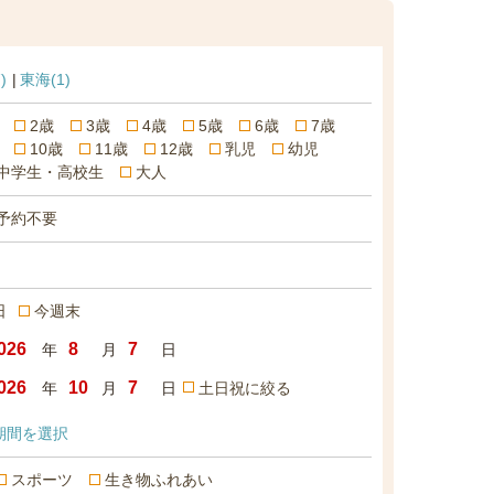
)
東海
(1)
2歳
3歳
4歳
5歳
6歳
7歳
10歳
11歳
12歳
乳児
幼児
中学生・高校生
大人
予約不要
日
今週末
年
月
日
年
月
日
土日祝に絞る
期間を選択
スポーツ
生き物ふれあい