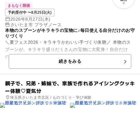
0
まもなく開催
予約受付中 〜8月25日(火)
2026年8月27日(木)
さいたま市 プラザノース
本物のスプーンがキラキラの宝物に♪毎日使える自分だけのお守
りづくり
＼夏フェス2026・キラキラかわいい手づくり体験／ 本物のス
プーンが、キラキラ盛りだくさんの宝物に大変身！自分だけ
の"スプーンキーホルダー"を、親子でつくってみませんか?😊
続きをみる
小さなパ...
親子で、兄弟・姉妹で、家族で作れるアイシングクッキ
ー体験♡夏気分
埼玉県さいたま市北区 / ものづくり・学び体験