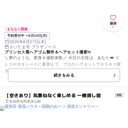
保存
0
まもなく開催
予約受付中 〜8月24日(月)
2026年8月27日(木)
さいたま市 プラザノース
プリンセス風ヘアゴム製作＆ヘアセット撮影✨
＼夢のような、変身＆撮影体験／ 今日の主役は、あなた👑 ド
レスやタキシードに着替えて、プロのヘアセットでキラキラ変
身！ すてきな衣装での撮影タイムまで楽しめる、とびきり特別
続きをみる
なワークショップ...
【空きあり】気兼ねなく楽しめる 一棟貸し宿
高知県長岡郡本山町