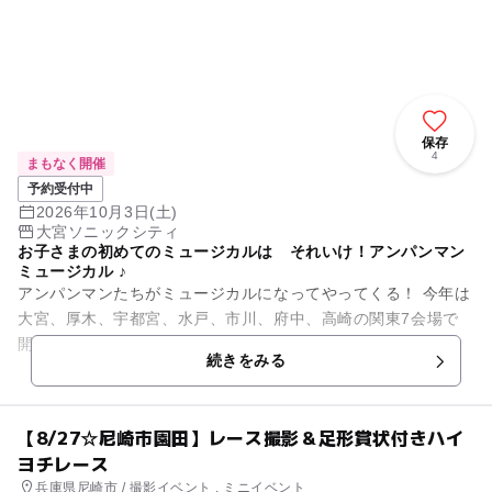
保存
4
まもなく開催
予約受付中
2026年10月3日(土)
大宮ソニックシティ
お子さまの初めてのミュージカルは それいけ！アンパンマン
ミュージカル ♪
アンパンマンたちがミュージカルになってやってくる！ 今年は
大宮、厚木、宇都宮、水戸、市川、府中、高崎の関東7会場で
開催します。 今回のお話は 「まもれ！黄金の炎」 西部のま
続きをみる
ちを舞台に、...
【8/27☆尼崎市園田】レース撮影＆足形賞状付きハイ
ヨチレース
兵庫県尼崎市 / 撮影イベント , ミニイベント