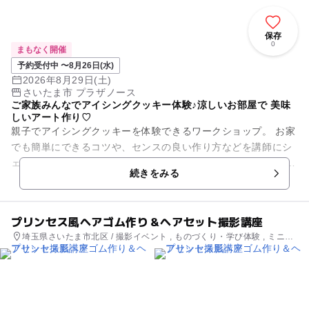
保存
0
まもなく開催
予約受付中 〜8月26日(水)
2026年8月29日(土)
さいたま市 プラザノース
ご家族みんなでアイシングクッキー体験♪涼しいお部屋で 美味
しいアート作り♡
親子でアイシングクッキーを体験できるワークショップ。 お家
でも簡単にできるコツや、センスの良い作り方などを講師にシ
ェアしていただきながら、親子で楽しい時間を過ごせます！ 講
続きをみる
師の焼いたクッ...
プリンセス風ヘアゴム作り＆ヘアセット撮影講座
埼玉県さいたま市北区 / 撮影イベント , ものづくり・学び体験 , ミニイ
ベント