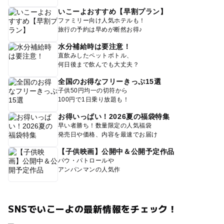
いこーよおすすめ【早割プラン】
ファミリー向け人気ホテルも！
旅行の予約は早めが断然お得♪
水分補給時は要注意！
直飲みしたペットボトル、
何日後まで飲んでも大丈夫？
全国のお得なフリーきっぷ15選
子供50円均一の切符から
100円で1日乗り放題も！
お得いっぱい！2026夏の福袋特集
早い者勝ち！数量限定の人気福袋
発売日や価格、内容を最速でお届け
【子供映画】公開中＆公開予定作品
パウ・パトロールや
アンパンマンの人気作
SNSでいこーよの最新情報をチェック！