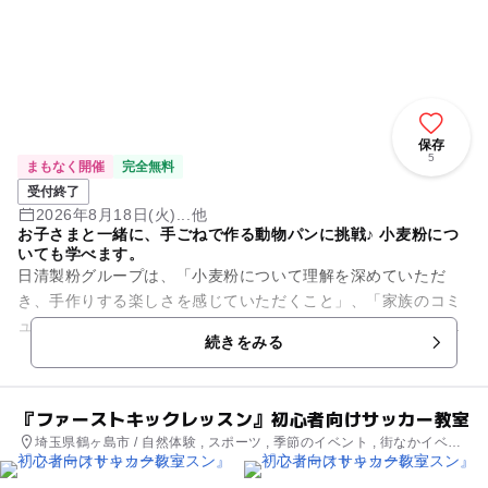
保存
5
まもなく開催
完全無料
受付終了
2026年8月18日(火)...他
お子さまと一緒に、手ごねで作る動物パンに挑戦♪ 小麦粉につ
いても学べます。
日清製粉グループは、「小麦粉について理解を深めていただ
き、手作りする楽しさを感じていただくこと」、「家族のコミ
ュニケーションを深め、夏休みの思い出を作っていただくこ
続きをみる
と」を目的に、親子を対象にした...
『ファーストキックレッスン』初心者向けサッカー教室
埼玉県鶴ヶ島市 / 自然体験 , スポーツ , 季節のイベント , 街なかイベン
ト , ミニイベント