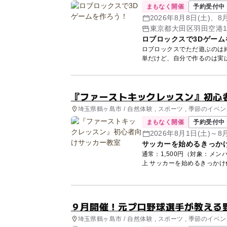
まもなく開催
予約受付中 
2026年8月8日(土)、8月
他
東京都大田区羽田空港1-1
ロブロックスで3Dゲーム
ロブロックスでただ遊ぶのは終了！自分だ
『ファーストキックレッスン』初心
埼玉県鶴ヶ島市 / 自然体験 , スポーツ , 季節のイベン
まもなく開催
予約受付中 
2026年8月1日(土)～
サッカーを始めるきっか
通常：1,500円（対象：メンバ
上 サッカーを始めるきっかけ
９月開催！元プロ野球選手が教える
埼玉県鶴ヶ島市 / 自然体験 , スポーツ , 季節のイベン