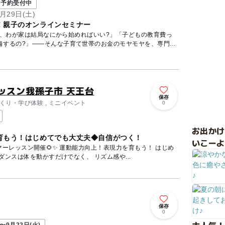
予約受付中
月29日(土)
！親子のオンラインセミナー
ど、わが家は結局なにから始めればいい?」「子どもの教育費っ
備するの?」——そんな子育て世帯のお金のモヤモヤを、専門の
ッスン我孫子市 天王台
保存
づくり・学び体験 , ミニイベント
0
お出か
育もう！はじめてでも大丈夫◆自信がつく！
いこーよ
運動能力向上！表現力を育もう！ はじめ
てでも大丈夫◆自信がつく！ ダンスは体を動かすだけでなく、 リズム感や...
保存
0