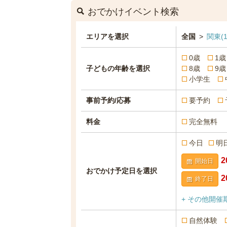
おでかけイベント検索
エリアを選択
全国
>
関東
(
0歳
1歳
子どもの年齢を選択
8歳
9歳
小学生
事前予約/応募
要予約
料金
完全無料
今日
明
開始日
おでかけ予定日を選択
終了日
+ その他開催
自然体験