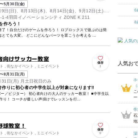
〜5月30日(金)
6
9日(日)、8月13日(木)、8月14日(金)、9月12日(土)...
-4羽田イノベーションシティ ZONE K 211
8
を作ろう！
けのゲームを作ろう！ ロブロックスで遊ぶのは簡
単だけど、自分で作るのは実はとても大変。 どこにどんなパーツを置こうか考える ...
者向けサッカー教室
人気おで
保存
ト , 街なかイベント , ミニイベント
1
〜8月31日(月)
ホ
8月31日(月) 月土日祝日のみ
（
け作りに初心者の中学生以上が対象になります‼
1
こ
ー／ビジター） 初心者向けの大人のサッカー教室！ ■中学生以
ー
作り！ コーチが優しい声掛けでレッスンを行...
帝
石
2
地
野球教室！
保存
ト , 街なかイベント , ミニイベント
0
深