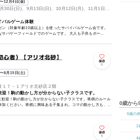
〜12月4日(金)
8月30日(日)、9月13日(日)、10月12日(月)、11月1日
イバルゲーム体験
ガン（対象年齢10歳以上）を使ったサバイバルゲーム会です。
サバゲーフィールドでのゲームです。 大人も子供もボー...
（初心者）【アリオ北砂】
保存
0
〜8月15日(土)
目１７－１アリオ北砂店２階
歓迎！駒の動かし方が分からない子クラスです。
、大歓迎！駒の動かし方が分からない子クラスです。将棋のルール
0歳から
参加ください。将棋に興味ある子集まれ。コマの動かし方も、ル
0歳の
2
保存
5
4