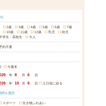
10)
2歳
3歳
4歳
5歳
6歳
7歳
10歳
11歳
12歳
乳児
幼児
中学生・高校生
大人
予約不要
日
今週末
年
月
日
年
月
日
土日祝に絞る
期間を選択
スポーツ
生き物ふれあい