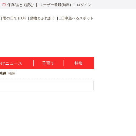
保存/あとで読む
ユーザー登録(無料)
ログイン
雨の日でもOK
動物とふれあう
1日中遊べるスポット
かけニュース
子育て
特集
沖縄
福岡