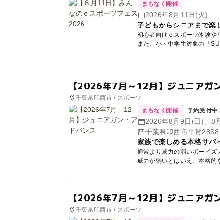
まもなく開催
2026年8月11日(火)
子どもからシニアまで楽し
初心者向けｅスポーツ体験や
また、小・中学生対象の「SUSI
【2026年7月～12月】ジュニアガ
千葉県印西市 / スポーツ
まもなく開催
予約受付中 
2026年8月9日(日)、8
(日)...他
千葉県印西市平賀2858
家族で楽しめる本格サバ
通常より威力の弱いボーイズ
威力が弱いとはいえ、本格的な
【2026年7月～12月】ジュニアガ
千葉県印西市 / スポーツ