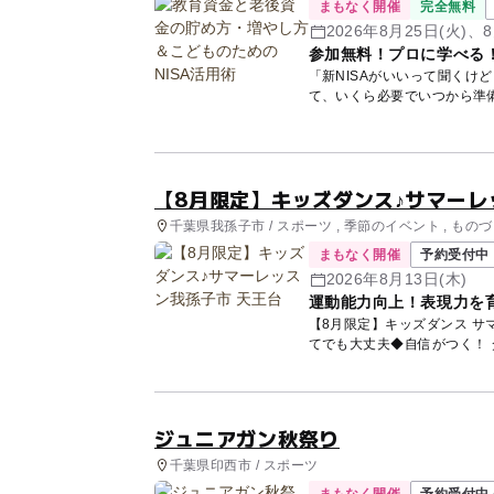
まもなく開催
完全無料
2026年8月25日(火)、8
参加無料！プロに学べる
「新NISAがいいって聞くけ
て、いくら必要でいつから準
講師...
【8月限定】キッズダンス♪サマーレ
千葉県我孫子市 / スポーツ , 季節のイベント , もの
まもなく開催
予約受付中
2026年8月13日(木)
運動能力向上！表現力を
【8月限定】キッズダンス サマーレッスン開催🌻✨ 
ジュニアガン秋祭り
千葉県印西市 / スポーツ