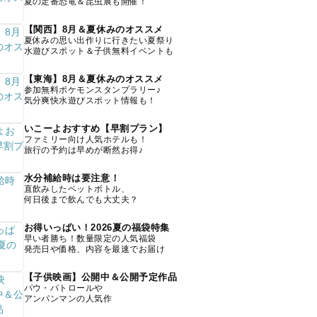
夏の定番恐竜＆昆虫展も開催！
【関西】8月＆夏休みのオススメ
夏休みの思い出作りに行きたい夏祭り
水遊びスポット＆子供無料イベントも
【東海】8月＆夏休みのオススメ
参加無料ポケモンスタンプラリー♪
気分爽快水遊びスポット情報も！
いこーよおすすめ【早割プラン】
ファミリー向け人気ホテルも！
旅行の予約は早めが断然お得♪
水分補給時は要注意！
直飲みしたペットボトル、
何日後まで飲んでも大丈夫？
お得いっぱい！2026夏の福袋特集
早い者勝ち！数量限定の人気福袋
発売日や価格、内容を最速でお届け
【子供映画】公開中＆公開予定作品
パウ・パトロールや
アンパンマンの人気作