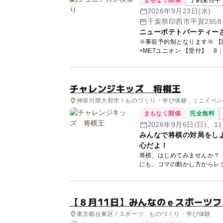
まもなく開催
予約受付中 
2026年9月23日(水)
千葉県印西市平賀2858
ニューポテトパーティー
※事前予約制となります※ 【開催日】 2026年9月23日（水） 【会場】 ユニオンベース
チャレンジキッズ 将棋王
神奈川県大和市 / ものづくり・学び体験 , ミニイベ
まもなく開催
完全無料
2026年9月6日(日)、1
みんなで将棋の対局をし
心だよ！
将棋、はじめてみませんか？
【８月11日】みんなのｅスポーツフ
東京都台東区 / スポーツ , ものづくり・学び体験