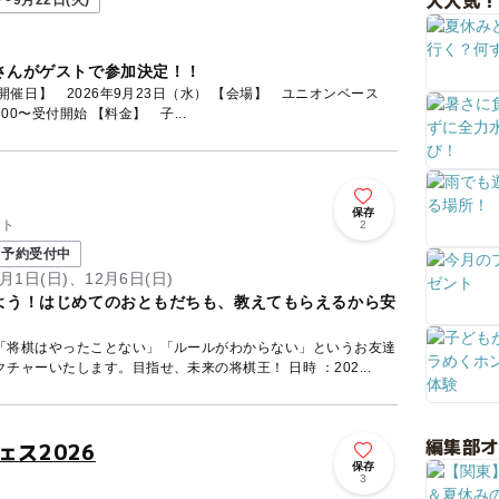
大人気！
〜9月22日(火)
さんがゲストで参加決定！！
×METユニオン 【受付】 8：00〜受付開始 【料金】 子...
保存
ント
2
予約受付中
1月1日(日)、12月6日(日)
よう！はじめてのおともだちも、教えてもらえるから安
「将棋はやったことない」「ルールがわからない」というお友達
にも、コマの動かし方からレクチャーいたします。目指せ、未来の将棋王！ 日時 ：202...
編集部
ェス2026
保存
3