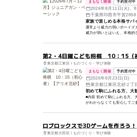
まもなく開催
予約受付中 
2026年8月11日(火)、
(日)...他
千葉県印西市平賀2858
家族で楽しめる本格サバ
通常より威力の弱いボーイズ
威力が弱いとはいえ、本格的な
第2・4日曜こども将棋 10：15
東京都江東区 / ものづくり・学び体験
まもなく開催
予約受付中 
2026年8月23日(日)
東京都江東区北砂２丁
初めて駒にふれる方、大
■内容 初めて駒にふれる方
がわからなくても安心してご
ー...
ロブロックスで3Dゲームを作ろう！
東京都大田区 / ものづくり・学び体験