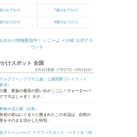
歳のおでかけ
7歳のおでかけ
歳のおでかけ
9歳のおでかけ
かけスポット 全国
8月3日更新（7月27日～8月2日分）
テルグリーンプラザ上越／上越国際プレイランド
新潟）
の夏、家族の最高の思い出がここに！ウォーターパ
クで大はしゃぎ！ ホテ...
釈峡水辺公園（広島）
灰岩の岩山にぐるりと囲まれたこの水辺は、自然の
形をそのまま活かした特別...
谷グリーンパーク アクアパラダイス・パティオ（埼