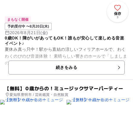
保存
3
まもなく開催
予約受付中 〜8月20日(木)
2026年8月21日(金)
0歳OK！障がいがあってもOK！誰もが安心して楽しめる音楽
イベント♪
夏休み真っ只中！駅から直結の涼しいフィリアホールで、わく
わくのびのび音楽体験！ 素晴らしい響きのホールで「しましま
のおんがくたい」による楽しい参加型コンサート、フィリアジ
続きをみる
ュニア合唱団による歌声...
【無料】０歳からの！ミュージックサマーパーティー
愛知県豊明市 / 芸術鑑賞・自然観賞