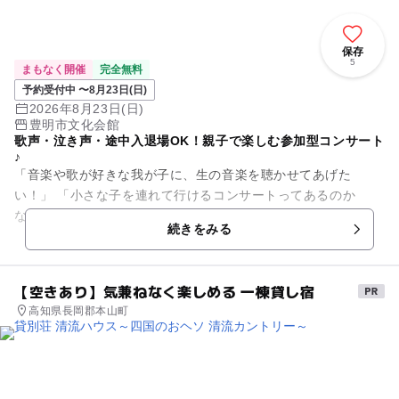
保存
5
まもなく開催
完全無料
予約受付中 〜8月23日(日)
2026年8月23日(日)
豊明市文化会館
歌声・泣き声・途中入退場OK！親子で楽しむ参加型コンサート
♪
「音楽や歌が好きな我が子に、生の音楽を聴かせてあげた
い！」 「小さな子を連れて行けるコンサートってあるのか
な？」 「演奏の途中で泣いてしまったらどうしよう…」 ↓↓
続きをみる
そんなあなたに...
【空きあり】気兼ねなく楽しめる 一棟貸し宿
高知県長岡郡本山町