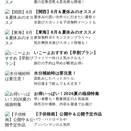
夏の定番恐竜＆昆虫展も開催！
【関西】8月＆夏休みのオススメ
夏休みの思い出作りに行きたい夏祭り
水遊びスポット＆子供無料イベントも
【東海】8月＆夏休みのオススメ
参加無料ポケモンスタンプラリー♪
気分爽快水遊びスポット情報も！
いこーよおすすめ【早割プラン】
ファミリー向け人気ホテルも！
旅行の予約は早めが断然お得♪
水分補給時は要注意！
直飲みしたペットボトル、
何日後まで飲んでも大丈夫？
お得いっぱい！2026夏の福袋特集
早い者勝ち！数量限定の人気福袋
発売日や価格、内容を最速でお届け
【子供映画】公開中＆公開予定作品
パウ・パトロールや
アンパンマンの人気作