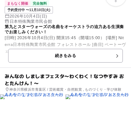
0
まもなく開催
完全無料
予約受付中 〜11月10日(火)
2026年10月4日(日)
日本特殊陶業市民会館
第九とスターウォーズの名曲をオーケストラの迫力ある生演奏
でお楽しみください！
[日時] 2026年10月4日(日) 開演15:45（開場15:00） [場所] Nit
erra日本特殊陶業市民会館 フォレストホール [曲目] ベートーヴ
ェン《マーラ...
続きをみる
みんなの しましまフェスタ〜わくわく！なつやすみ お
とたんけん！〜
神奈川県横浜市青葉区 / 芸術鑑賞・自然観賞 , ものづくり・学び体験