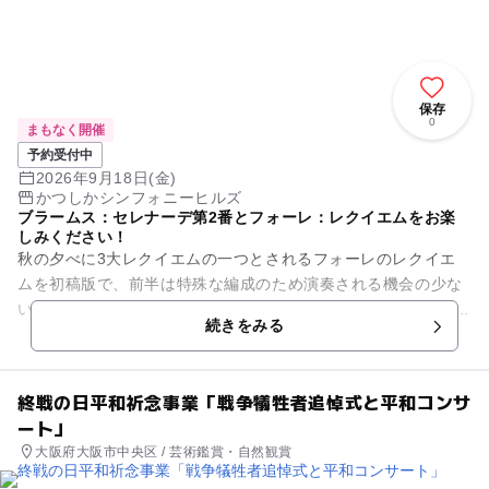
保存
0
まもなく開催
予約受付中
2026年9月18日(金)
かつしかシンフォニーヒルズ
ブラームス：セレナーデ第2番とフォーレ：レクイエムをお楽
しみください！
秋の夕べに3大レクイエムの一つとされるフォーレのレクイエ
ムを初稿版で、前半は特殊な編成のため演奏される機会の少な
いブラームスのセレナード第2番をお楽しみください。 ■日時：
続きをみる
2026年9月1...
終戦の日平和祈念事業「戦争犠牲者追悼式と平和コンサ
ート」
大阪府大阪市中央区 / 芸術鑑賞・自然観賞