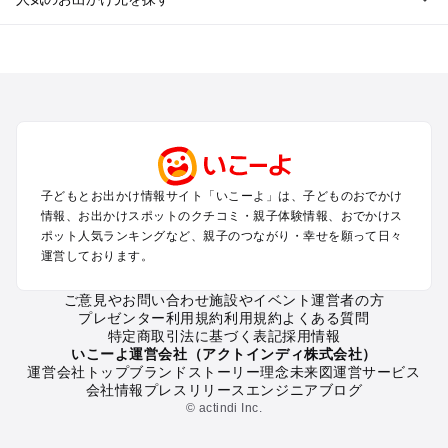
全国からプール子連れおでかけスポットを探す
北海道･東北のプールおでかけ
北陸･甲信越のプールおでかけ
関東のプールおでかけ
東海のプールおでかけ
関西のプールおでかけ
中国･四国のプールおでかけ
子どもとお出かけ情報サイト「いこーよ」は、子どものおでかけ
九州･沖縄のプールおでかけ
情報、お出かけスポットのクチコミ・親子体験情報、おでかけス
ポット人気ランキングなど、親子のつながり・幸せを願って日々
運営しております。
定番お出かけスポット
遊園地
ご意見やお問い合わせ
施設やイベント運営者の方
動物園
プレゼンター利用規約
利用規約
よくある質問
バーベキュー
特定商取引法に基づく表記
採用情報
釣り
いこーよ運営会社（アクトインディ株式会社）
運営会社トップ
ブランドストーリー
理念
未来図
運営サービス
牧場
会社情報
プレスリリース
エンジニアブログ
プール
© actindi Inc.
アスレチック
公園・総合公園