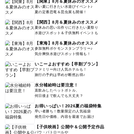
【関東】8月＆夏休みのオススメ
暑い夏に行きたい水遊びイベント♪
夏の定番恐竜＆昆虫展も開催！
【関西】8月＆夏休みのオススメ
夏休みの思い出作りに行きたい夏祭り
水遊びスポット＆子供無料イベントも
【東海】8月＆夏休みのオススメ
参加無料ポケモンスタンプラリー♪
気分爽快水遊びスポット情報も！
いこーよおすすめ【早割プラン】
ファミリー向け人気ホテルも！
旅行の予約は早めが断然お得♪
水分補給時は要注意！
直飲みしたペットボトル、
何日後まで飲んでも大丈夫？
お得いっぱい！2026夏の福袋特集
早い者勝ち！数量限定の人気福袋
発売日や価格、内容を最速でお届け
【子供映画】公開中＆公開予定作品
パウ・パトロールや