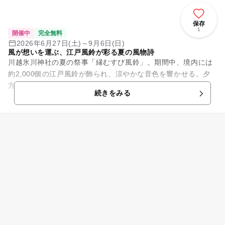
保存
1
開催中
完全無料
2026年6月27日(土)～9月6日(日)
風が想いを運ぶ、江戸風鈴が彩る夏の風物詩
川越氷川神社の夏の祭事「縁むすび風鈴」。期間中、境内には
約2,000個の江戸風鈴が飾られ、涼やかな音色を響かせる。夕
方からは明かりが灯り、風鈴回廊や小川が幻想的にライトアッ
続きをみる
プされる。また、川越氷...