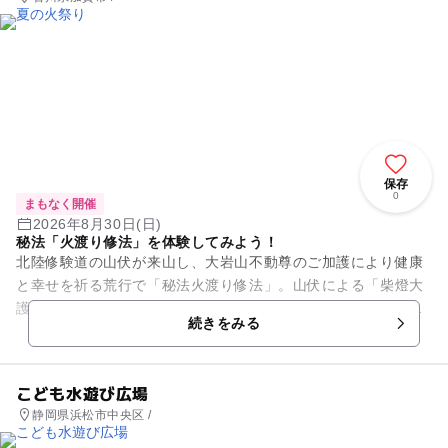
保存
0
まもなく開催
2026年8月30日(日)
秘法「火渡り修法」を体験してみよう！
北陸修験道の山伏が来山し、大岩山不動尊のご加護により健康
と幸せを祈る荒行で「秘法火渡り修法」。山伏による「柴燈大
護摩供（さいとうおおごまく）」が行われ、引き続き火渡りの
続きをみる
法が修ぜられるが、この行は...
こども水遊び広場
静岡県浜松市中央区 /