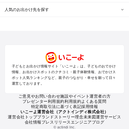
人気のお出かけ先を探す
全国からプール子連れおでかけスポットを探す
北海道･東北のプールおでかけ
北陸･甲信越のプールおでかけ
関東のプールおでかけ
東海のプールおでかけ
関西のプールおでかけ
中国･四国のプールおでかけ
子どもとお出かけ情報サイト「いこーよ」は、子どものおでかけ
九州･沖縄のプールおでかけ
情報、お出かけスポットのクチコミ・親子体験情報、おでかけス
ポット人気ランキングなど、親子のつながり・幸せを願って日々
運営しております。
定番お出かけスポット
遊園地
ご意見やお問い合わせ
施設やイベント運営者の方
動物園
プレゼンター利用規約
利用規約
よくある質問
バーベキュー
特定商取引法に基づく表記
採用情報
釣り
いこーよ運営会社（アクトインディ株式会社）
運営会社トップ
ブランドストーリー
理念
未来図
運営サービス
牧場
会社情報
プレスリリース
エンジニアブログ
プール
© actindi Inc.