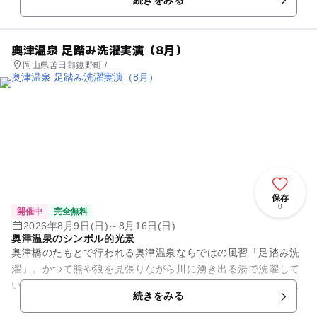
覧会。
奥津温泉 足踏み洗濯実演（8月）
岡山県苫田郡鏡野町 /
保存
0
開催中
完全無料
2026年8月9日(日)～8月16日(日)
奥津温泉のシンボル的光景
奥津橋のたもとで行われる奥津温泉ならではの風習「足踏み洗
濯」。かつて熊や狼を見張りながら川に湧き出る湯で洗濯して
いた名残で、姉さんかぶりに赤い腰巻きという可愛らしい衣装
続きをみる
で、器用に足先で洗うしぐさ...