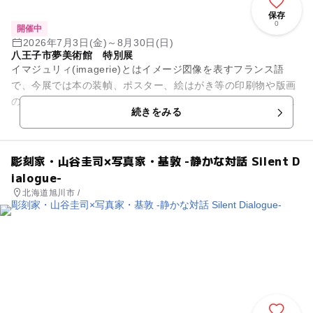
保存
0
開催中
2026年7月3日(金)～8月30日(日)
八王子市夢美術館 特別展
イマジュリィ(imagerie)とはイメージ図像を表すフランス語
で、今展では本の装幀、ポスター、絵はがき等の印刷物や版画
の総称として用いている。印刷技術や出版文化が発展した明治
続きをみる
～大正時代、杉浦非...
彫刻家・山谷圭司×写真家・基敦 -静かな対話 Silent D
ialogue-
北海道旭川市 /