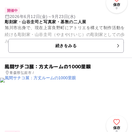
保存
0
開催中
2026年6月12日(金)～9月23日(水)
彫刻家・山谷圭司と写真家・基敦の二人展
旭川市出身で、現在上富良野町にアトリエを構えて制作活動を
続ける彫刻家・山谷圭司（やまやけいじ）の彫刻家としての歩
みを振り返り、過去の未発表作品や新作を含む彫刻作品を展示
続きをみる
するとともに、同じ上富良野...
風間サチコ展：方丈ルームの1000里眼
青森県弘前市 /
保存
0