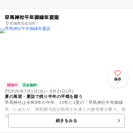
早馬神社午年御縁年夏詣
宮城県気仙沼市 /
保存
1
開催中
完全無料
2026年7月1日(水)～8月31日(月)
夏の風習・夏詣で残り半年の平穏を願う
早馬神社は令和8年の午年、12年に1度の「早馬神社午年御縁
年」にあたり、特別授与品が頒布され多くの参拝者が集う。初
詣から数えて半年が経過した7月と8月、半年の罪穢れを祓い清
続きをみる
め、無事を感謝し、これ...