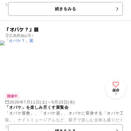
を紹介する。ときめきとは、好ましいと感じる対象に沸き起こ
続きをみる
る感情。作品を見た時、なぜ...
「オバケ？」展
広島県福山市 /
保存
3
開催中
2026年7月11日(土)～9月23日(水)
「オバケ」を楽しみ尽くす展覧会
「オバケ屋敷」、「オバケ湯」、オバケに変身する「オバケ工
場」、ナイトミュージアムなど、親子で楽しむ企画も盛りだく
さん。見て、感じて、知って、なる。新しさが満載の体験型展
続きをみる