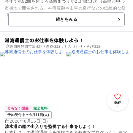
今年で第52回を迎える高崎まつりが2日間にわたり高崎市中心
市街地で開催される。神輿渡御や山車の巡行などの伝統的な祭
りに加え、様々な催しが行われる。
続きをみる
港湾通信士のお仕事を体験しよう！
静岡県静岡市清水区 / 自然体験 , ものづくり・学び体験
保存
3
まもなく開催
完全無料
予約受付中 〜8月11日(火)
2026年8月16日(日)
清水港の船の出入りを監視する仕事をしよう！
日本初？！の港湾通信士を体験できる特別なプログラム！ 清水