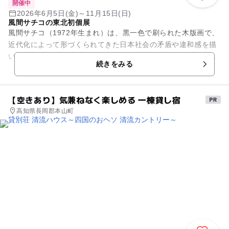
開催中
2026年6月5日(金)～11月15日(日)
風間サチコの東北初個展
風間サチコ（1972年生まれ）は、黒一色で刷られた木版画で、
近代化によって形づくられてきた日本社会の矛盾や違和感を描
いてきた。オリンピックや原子力をめぐる出来事、学校などの
続きをみる
身近な風景まで、私たち...
【空きあり】気兼ねなく楽しめる 一棟貸し宿
高知県長岡郡本山町