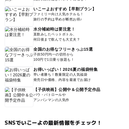
いこーよおすすめ【早割プラン】
ファミリー向け人気ホテルも！
旅行の予約は早めが断然お得♪
水分補給時は要注意！
直飲みしたペットボトル、
何日後まで飲んでも大丈夫？
全国のお得なフリーきっぷ15選
子供50円均一の切符から
100円で1日乗り放題も！
お得いっぱい！2026夏の福袋特集
早い者勝ち！数量限定の人気福袋
発売日や価格、内容を最速でお届け
【子供映画】公開中＆公開予定作品
パウ・パトロールや
アンパンマンの人気作
SNSでいこーよの最新情報をチェック！