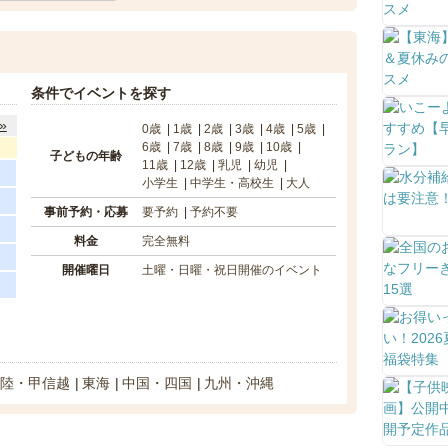
条件でイベントを探す
»
0歳
1歳
2歳
3歳
4歳
5歳
6歳
7歳
8歳
9歳
10歳
子どもの年齢
11歳
12歳
乳児
幼児
小学生
中学生・高校生
大人
事前予約・応募
要予約
予約不要
料金
完全無料
開催曜日
土曜・日曜・祝日開催のイベント
陸・甲信越
東海
中国・四国
九州・沖縄