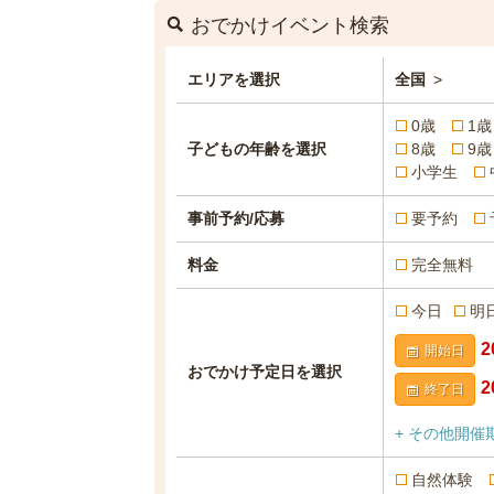
おでかけイベント検索
エリアを選択
全国
>
0歳
1歳
子どもの年齢を選択
8歳
9歳
小学生
事前予約/応募
要予約
料金
完全無料
今日
明
開始日
おでかけ予定日を選択
終了日
+ その他開催
自然体験