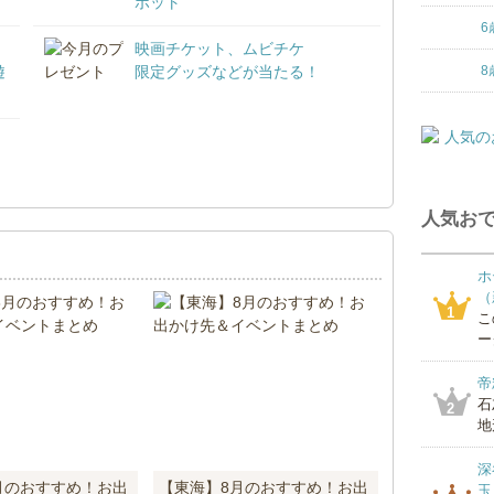
ポット
6
映画チケット、ムビチケ
遊
限定グッズなどが当たる！
8
！
人気おで
ホ
（
1
こ
ー
帝
石
2
地
深
月のおすすめ！お出
【東海】8月のおすすめ！お出
玉