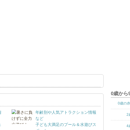
0歳から
0歳の
情
年齢別や人気アトラクション情報
2
など
ェ
子ども大満足のプール＆水遊びス
4