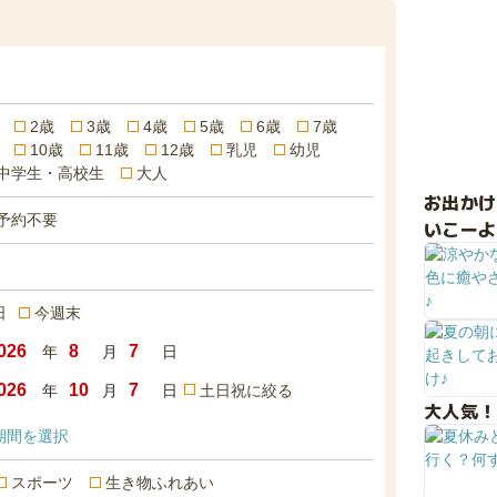
2歳
3歳
4歳
5歳
6歳
7歳
10歳
11歳
12歳
乳児
幼児
中学生・高校生
大人
お出か
予約不要
いこーよ
日
今週末
年
月
日
年
月
日
土日祝に絞る
大人気！
期間を選択
スポーツ
生き物ふれあい