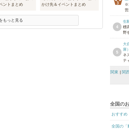
3
ベントまとめ
かけ先＆イベントまとめ
※
営
をもっと見る
生
4
標
野を
大
庫
5
ネ
テ
関東
関
全国の
おすすめ
全国の「