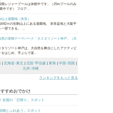
1階レジャープールは休館中です。（25mプールのみ
業中です） フロア...
駒山上遊園地（奈良）
高642ｍの生駒山上にある遊園地。 奈良盆地と大阪平
一望できる。 ...
自然の冒険テーマパーク「ネスタリゾート神戸」（兵
）
スタリゾート神戸は、大自然を舞台にしたアクティビ
ィをはじめ、手ぶらで楽...
西
北海道･東北
北陸･甲信越
東海
中国･四国
九州･沖縄
ランキングをもっと見る
おすすめおでかけ
！全国の「日帰り」スポット
動物とふれあう」スポット