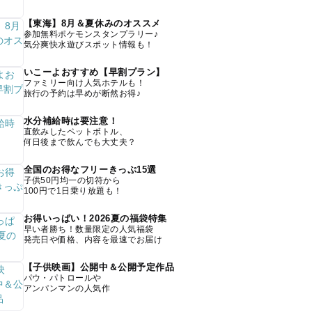
【東海】8月＆夏休みのオススメ
参加無料ポケモンスタンプラリー♪
気分爽快水遊びスポット情報も！
いこーよおすすめ【早割プラン】
ファミリー向け人気ホテルも！
旅行の予約は早めが断然お得♪
水分補給時は要注意！
直飲みしたペットボトル、
何日後まで飲んでも大丈夫？
全国のお得なフリーきっぷ15選
子供50円均一の切符から
100円で1日乗り放題も！
お得いっぱい！2026夏の福袋特集
早い者勝ち！数量限定の人気福袋
発売日や価格、内容を最速でお届け
【子供映画】公開中＆公開予定作品
パウ・パトロールや
アンパンマンの人気作