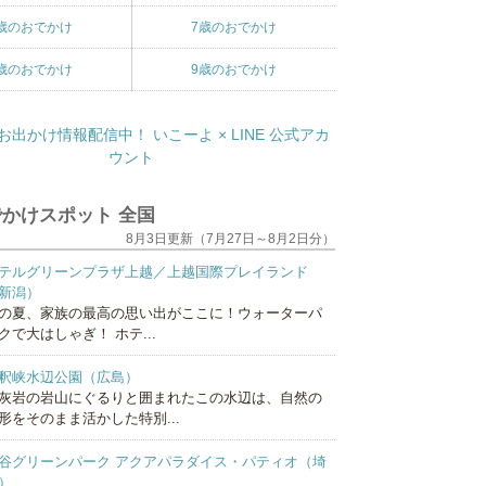
歳のおでかけ
7歳のおでかけ
歳のおでかけ
9歳のおでかけ
かけスポット 全国
8月3日更新（7月27日～8月2日分）
テルグリーンプラザ上越／上越国際プレイランド
新潟）
の夏、家族の最高の思い出がここに！ウォーターパ
クで大はしゃぎ！ ホテ...
釈峡水辺公園（広島）
灰岩の岩山にぐるりと囲まれたこの水辺は、自然の
形をそのまま活かした特別...
谷グリーンパーク アクアパラダイス・パティオ（埼
）