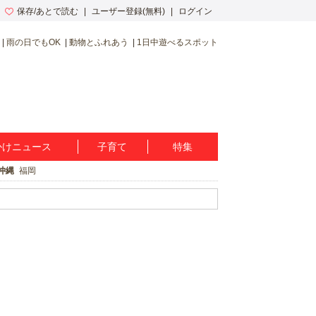
保存/あとで読む
ユーザー登録(無料)
ログイン
雨の日でもOK
動物とふれあう
1日中遊べるスポット
かけニュース
子育て
特集
沖縄
福岡