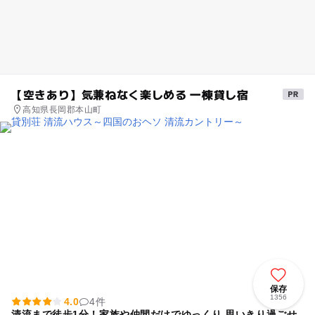
【空きあり】気兼ねなく楽しめる 一棟貸し宿
高知県長岡郡本山町
保存
1356
4.0
4件
清流まで徒歩1分！家族や仲間だけでゆっくり 思いきり過ごせ