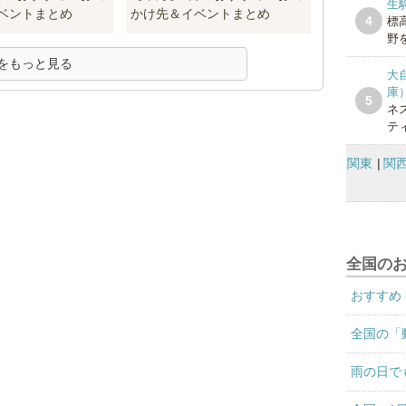
生
ベントまとめ
かけ先＆イベントまとめ
4
標
野を
をもっと見る
大
庫
5
ネ
テ
関東
関
全国の
おすすめ
全国の「
雨の日で