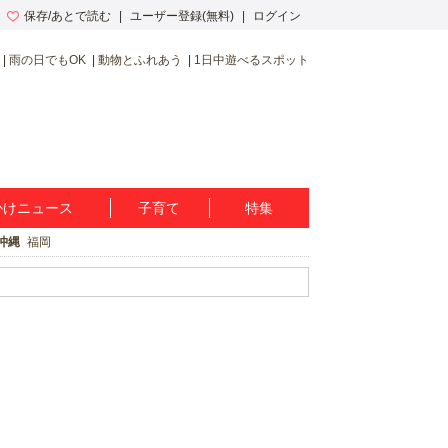
保存/あとで読む
ユーザー登録(無料)
ログイン
雨の日でもOK
動物とふれあう
1日中遊べるスポット
かけニュース
子育て
特集
沖縄
福岡