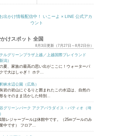
かけスポット 全国
8月3日更新（7月27日～8月2日分）
テルグリーンプラザ上越／上越国際プレイランド
新潟）
の夏、家族の最高の思い出がここに！ウォーターパ
クで大はしゃぎ！ ホテ...
釈峡水辺公園（広島）
灰岩の岩山にぐるりと囲まれたこの水辺は、自然の
形をそのまま活かした特別...
谷グリーンパーク アクアパラダイス・パティオ（埼
）
1階レジャープールは休館中です。（25mプールのみ
業中です） フロア...