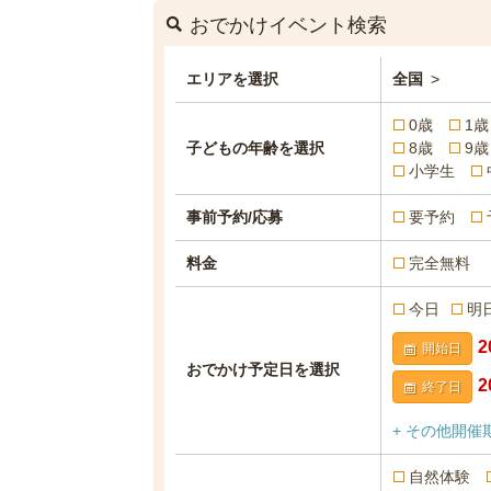
おでかけイベント検索
エリアを選択
全国
>
0歳
1歳
子どもの年齢を選択
8歳
9歳
小学生
事前予約/応募
要予約
料金
完全無料
今日
明
開始日
おでかけ予定日を選択
終了日
+ その他開催
自然体験