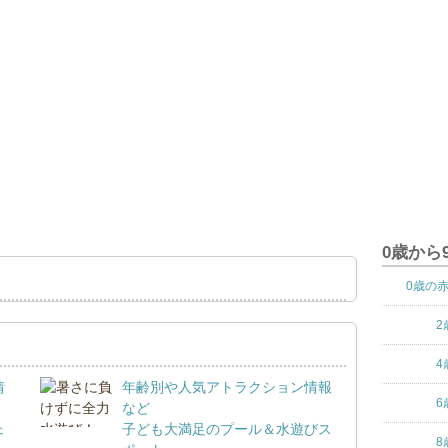
0歳から
0歳の
2
4
情
年齢別や人気アトラクション情報
6
など
ェ
子ども大満足のプール＆水遊びス
8