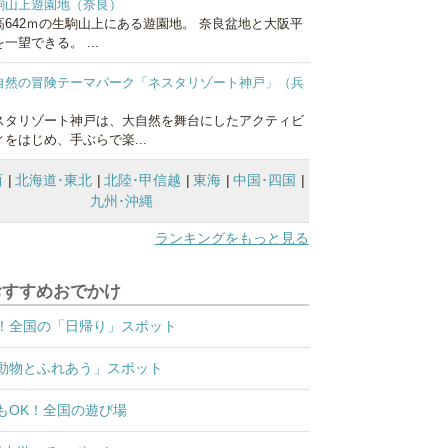
駒山上遊園地（奈良）
高642ｍの生駒山上にある遊園地。 奈良盆地と大阪平
一望できる。 ...
自然の冒険テーマパーク「ネスタリゾート神戸」（兵
）
スタリゾート神戸は、大自然を舞台にしたアクティビ
ィをはじめ、手ぶらで楽...
西
北海道･東北
北陸･甲信越
東海
中国･四国
九州･沖縄
ランキングをもっと見る
おすすめおでかけ
！全国の「日帰り」スポット
動物とふれあう」スポット
もOK！全国の遊び場