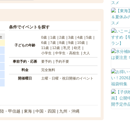
条件でイベントを探す
»
0歳
1歳
2歳
3歳
4歳
5歳
6歳
7歳
8歳
9歳
10歳
子どもの年齢
11歳
12歳
乳児
幼児
小学生
中学生・高校生
大人
事前予約・応募
要予約
予約不要
料金
完全無料
開催曜日
土曜・日曜・祝日開催のイベント
陸・甲信越
東海
中国・四国
九州・沖縄