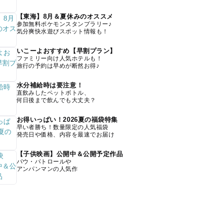
【東海】8月＆夏休みのオススメ
参加無料ポケモンスタンプラリー♪
気分爽快水遊びスポット情報も！
いこーよおすすめ【早割プラン】
ファミリー向け人気ホテルも！
旅行の予約は早めが断然お得♪
水分補給時は要注意！
直飲みしたペットボトル、
何日後まで飲んでも大丈夫？
お得いっぱい！2026夏の福袋特集
早い者勝ち！数量限定の人気福袋
発売日や価格、内容を最速でお届け
【子供映画】公開中＆公開予定作品
パウ・パトロールや
アンパンマンの人気作