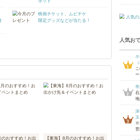
ポット
映画チケット、ムビチケ
遊
限定グッズなどが当たる！
人気おで
！
ホ
（
1
こ
ー
帝
石
2
地
深
玉
3
※
営
月のおすすめ！お出
【東海】8月のおすすめ！お出