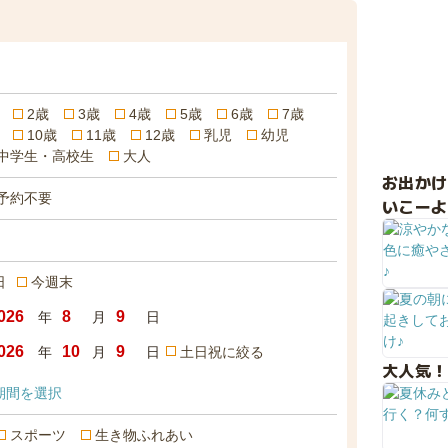
2歳
3歳
4歳
5歳
6歳
7歳
10歳
11歳
12歳
乳児
幼児
中学生・高校生
大人
お出か
予約不要
いこーよ
日
今週末
年
月
日
年
月
日
土日祝に絞る
大人気！
期間を選択
スポーツ
生き物ふれあい