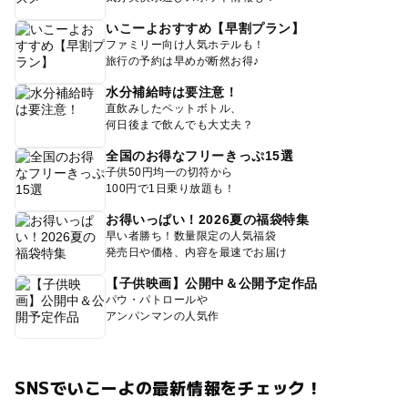
いこーよおすすめ【早割プラン】
ファミリー向け人気ホテルも！
旅行の予約は早めが断然お得♪
水分補給時は要注意！
直飲みしたペットボトル、
何日後まで飲んでも大丈夫？
全国のお得なフリーきっぷ15選
子供50円均一の切符から
100円で1日乗り放題も！
お得いっぱい！2026夏の福袋特集
早い者勝ち！数量限定の人気福袋
発売日や価格、内容を最速でお届け
【子供映画】公開中＆公開予定作品
パウ・パトロールや
アンパンマンの人気作
SNSでいこーよの最新情報をチェック！