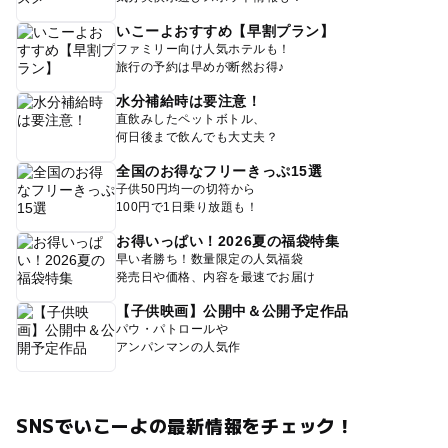
いこーよおすすめ【早割プラン】
ファミリー向け人気ホテルも！
旅行の予約は早めが断然お得♪
水分補給時は要注意！
直飲みしたペットボトル、
何日後まで飲んでも大丈夫？
全国のお得なフリーきっぷ15選
子供50円均一の切符から
100円で1日乗り放題も！
お得いっぱい！2026夏の福袋特集
早い者勝ち！数量限定の人気福袋
発売日や価格、内容を最速でお届け
【子供映画】公開中＆公開予定作品
パウ・パトロールや
アンパンマンの人気作
SNSでいこーよの最新情報をチェック！