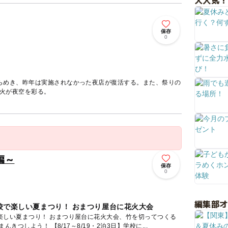
大人気！
保存
0
らめき、昨年は実施されなかった夜店が復活する。また、祭りの
花火が夜空を彩る。
編～
保存
0
編集部
校で楽しい夏まつり！ おまつり屋台に花火大会
楽しい夏まつり！ おまつり屋台に花火大会、竹を切ってつくる
流しそうめん！ みんなで夏をまんきつしよう！ 【8/17～8/19・2泊3日】学校に...