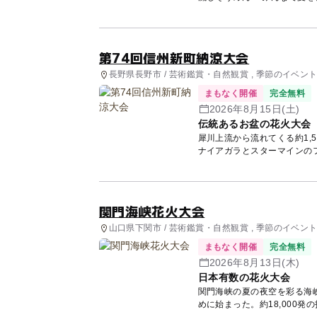
第74回信州新町納涼大会
長野県長野市 / 芸術鑑賞・自然観賞 , 季節のイベン
まもなく開催
完全無料
2026年8月15日(土)
伝統あるお盆の花火大会
犀川上流から流れてくる約1,5
ナイアガラとスターマインの
関門海峡花火大会
山口県下関市 / 芸術鑑賞・自然観賞 , 季節のイベン
まもなく開催
完全無料
2026年8月13日(木)
日本有数の花火大会
関門海峡の夏の夜空を彩る海
めに始まった。約18,000
岸...