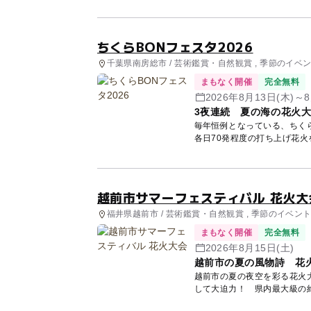
ちくらBONフェスタ2026
千葉県南房総市 / 芸術鑑賞・自然観賞 , 季節のイベ
まもなく開催
完全無料
2026年8月13日(木)～8
3夜連続 夏の海の花火
毎年恒例となっている、ちくら
各日70発程度の打ち上げ花
越前市サマーフェスティバル 花火大
福井県越前市 / 芸術鑑賞・自然観賞 , 季節のイベン
まもなく開催
完全無料
2026年8月15日(土)
越前市の夏の風物詩 花
越前市の夏の夜空を彩る花火
して大迫力！ 県内最大級の
を舞台...