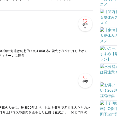
保存
ト
0
00個の灯籠は幻想的！約4,000発の花火が夜空に打ち上がる！
フィナーレは圧巻！
保存
ト
1
峡花火大会は、昭和60年より、お盆を郷里で迎える人たちのた
発の打ち上げ花火や趣向を凝らした仕掛け花火が、下関と門司の両