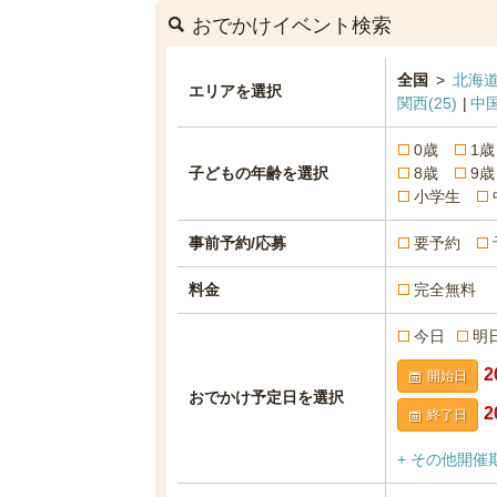
おでかけイベント検索
全国
>
北海道
エリアを選択
関西
(25)
中
0歳
1歳
子どもの年齢を選択
8歳
9歳
小学生
事前予約/応募
要予約
料金
完全無料
今日
明
開始日
おでかけ予定日を選択
終了日
+ その他開催