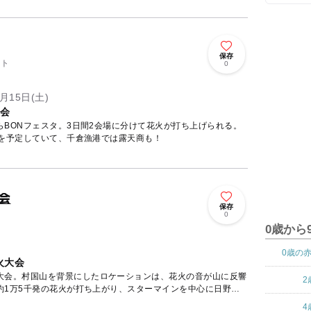
保存
ント
0
月15日(土)
大会
BONフェスタ。3日間2会場に分けて花火が打ち上げられる。
火を予定していて、千倉漁港では露天商も！
会
保存
ト
0
0歳から
0歳の
火大会
大会。村国山を背景にしたロケーションは、花火の音が山に反響
2
約1万5千発の花火が打ち上がり、スターマインを中心に日野川
4