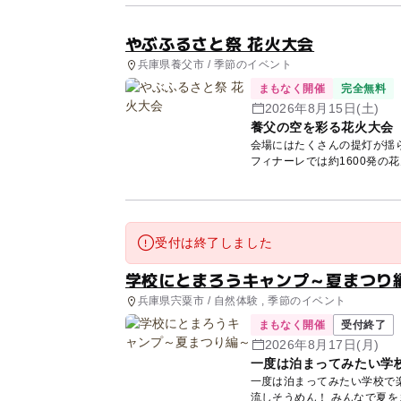
やぶふるさと祭 花火大会
兵庫県養父市 / 季節のイベント
まもなく開催
完全無料
2026年8月15日(土)
養父の空を彩る花火大会
会場にはたくさんの提灯が揺
フィナーレでは約1600発の
受付は終了しました
学校にとまろうキャンプ～夏まつり
兵庫県宍粟市 / 自然体験 , 季節のイベント
まもなく開催
受付終了
2026年8月17日(月)
一度は泊まってみたい学
一度は泊まってみたい学校で