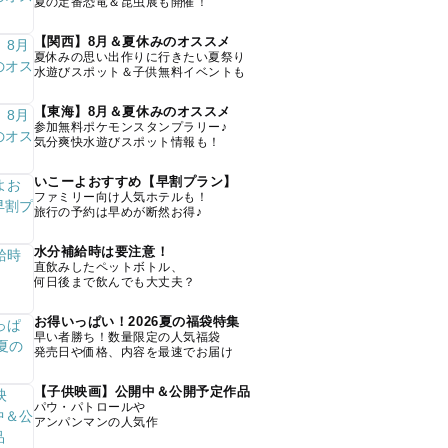
夏の定番恐竜＆昆虫展も開催！
【関西】8月＆夏休みのオススメ
夏休みの思い出作りに行きたい夏祭り
水遊びスポット＆子供無料イベントも
【東海】8月＆夏休みのオススメ
参加無料ポケモンスタンプラリー♪
気分爽快水遊びスポット情報も！
いこーよおすすめ【早割プラン】
ファミリー向け人気ホテルも！
旅行の予約は早めが断然お得♪
水分補給時は要注意！
直飲みしたペットボトル、
何日後まで飲んでも大丈夫？
お得いっぱい！2026夏の福袋特集
早い者勝ち！数量限定の人気福袋
発売日や価格、内容を最速でお届け
【子供映画】公開中＆公開予定作品
パウ・パトロールや
アンパンマンの人気作