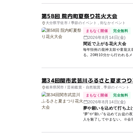
第58回 院内町夏祭り花火大会
大分県宇佐市 / 季節のイベント , 街なかイベント
まもなく開催
完全無料
2026年8月14日(金)
間近で上がる花火大会
毎年恒例の龍神太鼓や童龍太
る。20時10分から行われる
臨場...
第34回関市武芸川ふるさと夏まつ
岐阜県関市 / 芸術鑑賞・自然観賞 , 季節のイベント
まもなく開催
完全無料
2026年8月14日(金)
夢や願いを込めて打ち上
“夢”や“願い”を込めてお盆
人を魅了してやまない。※会