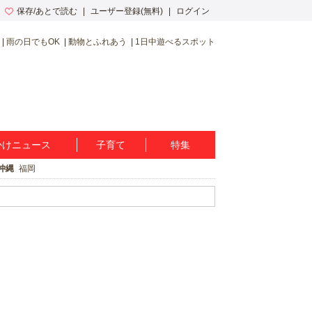
保存/あとで読む
ユーザー登録(無料)
ログイン
雨の日でもOK
動物とふれあう
1日中遊べるスポット
かけニュース
子育て
特集
沖縄
福岡