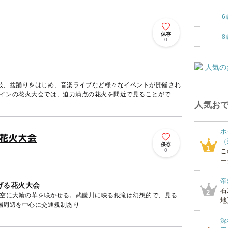
6
保存
8
0
鼓、盆踊りをはじめ、音楽ライブなど様々なイベントが開催され
メインの花火大会では、迫力満点の花火を間近で見ることができ
人気おで
ホ
り花火大会
（
保存
1
0
こ
ー
帝
げる花火大会
石
2
の夜空に大輪の華を咲かせる。武儀川に映る銀滝は幻想的で、見る
地
場周辺を中心に交通規制あり
深