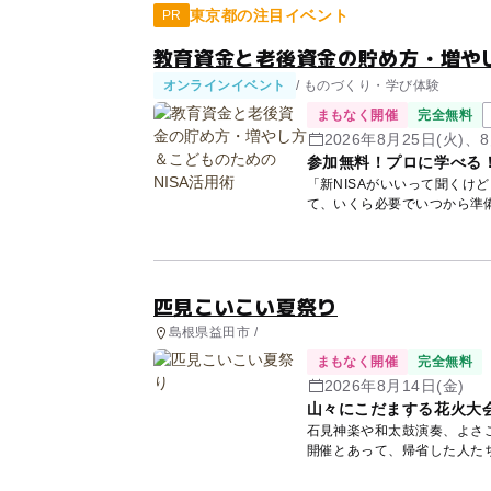
東京都の注目イベント
PR
教育資金と老後資金の貯め方・増やし
オンラインイベント
/ ものづくり・学び体験
まもなく開催
完全無料
2026年8月25日(火)、8
参加無料！プロに学べる
「新NISAがいいって聞くけ
て、いくら必要でいつから準
講師...
匹見こいこい夏祭り
島根県益田市 /
まもなく開催
完全無料
2026年8月14日(金)
山々にこだまする花火大
石見神楽や和太鼓演奏、よさ
開催とあって、帰省した人た
火大会...