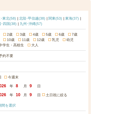
･東北
(58)
北陸･甲信越
(38)
関東
(53)
東海
(37)
国･四国
(38)
九州･沖縄
(57)
2歳
3歳
4歳
5歳
6歳
7歳
10歳
11歳
12歳
乳児
幼児
中学生・高校生
大人
予約不要
日
今週末
年
月
日
年
月
日
土日祝に絞る
期間を選択