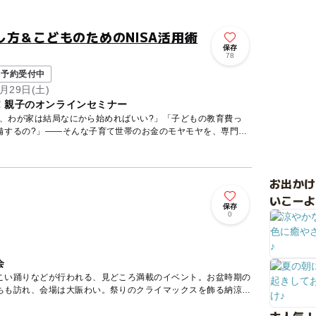
方＆こどものためのNISA活用術
保存
78
予約受付中
月29日(土)
！親子のオンラインセミナー
ど、わが家は結局なにから始めればいい?」「子どもの教育費っ
備するの?」——そんな子育て世帯のお金のモヤモヤを、専門の
お出か
いこーよ
保存
0
会
こい踊りなどが行われる、見どころ満載のイベント。お盆時期の
ちも訪れ、会場は大賑わい。祭りのクライマックスを飾る納涼花