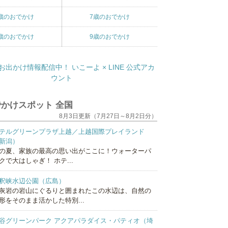
歳のおでかけ
7歳のおでかけ
歳のおでかけ
9歳のおでかけ
かけスポット 全国
8月3日更新（7月27日～8月2日分）
テルグリーンプラザ上越／上越国際プレイランド
新潟）
の夏、家族の最高の思い出がここに！ウォーターパ
クで大はしゃぎ！ ホテ...
釈峡水辺公園（広島）
灰岩の岩山にぐるりと囲まれたこの水辺は、自然の
形をそのまま活かした特別...
谷グリーンパーク アクアパラダイス・パティオ（埼