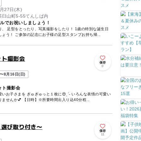
月27日(木)
臼山町5-55てんしば内
ィルでお祝いしましょう！
、 足型をとったり、写真撮影をしたり！ 1歳の特別な誕生日
をプレイヴィルでお祝いしましょう！ ご参加の記念にお子様の足型スタンプお持ち帰...
ォト撮影会
保存
0
〜8月16日(日)
ォト撮影会
いお子さまを ぎゅぎゅっと１枚に😍ˎˊ˗ いろんな表情の可愛い
が溢れるボックスフォトを作りませんか💕 【日時】※所要時間出入り込40分程...
＆選び取り付き〜
保存
11