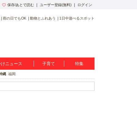
保存/あとで読む
ユーザー登録(無料)
ログイン
雨の日でもOK
動物とふれあう
1日中遊べるスポット
かけニュース
子育て
特集
沖縄
福岡