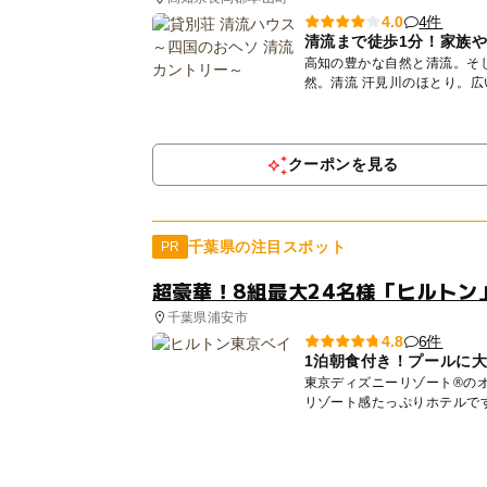
4件
4.0
清流まで徒歩1分！家族
高知の豊かな自然と清流。そして、子ど
然。清流 汗見川のほとり。
な...
クーポンを見る
千葉県の注目スポット
PR
超豪華！8組最大24名様「ヒルトン
千葉県浦安市
6件
4.8
1泊朝食付き！プールに
東京ディズニーリゾート®の