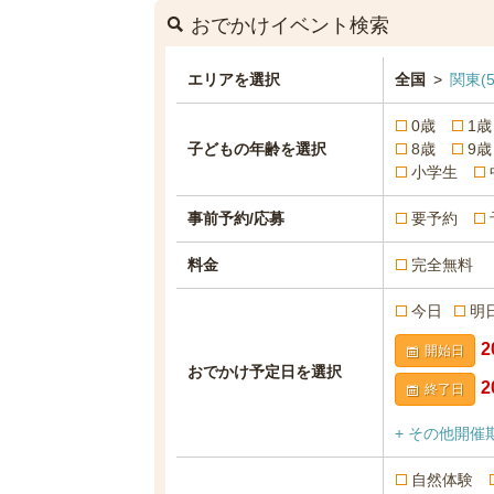
おでかけイベント検索
エリアを選択
全国
>
関東
(5
0歳
1歳
子どもの年齢を選択
8歳
9歳
小学生
事前予約/応募
要予約
料金
完全無料
今日
明
開始日
おでかけ予定日を選択
終了日
+ その他開催
自然体験