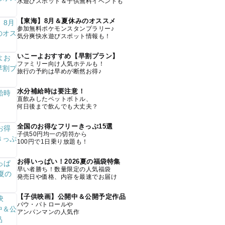
水遊びスポット＆子供無料イベントも
【東海】8月＆夏休みのオススメ
参加無料ポケモンスタンプラリー♪
気分爽快水遊びスポット情報も！
いこーよおすすめ【早割プラン】
ファミリー向け人気ホテルも！
旅行の予約は早めが断然お得♪
水分補給時は要注意！
直飲みしたペットボトル、
何日後まで飲んでも大丈夫？
全国のお得なフリーきっぷ15選
子供50円均一の切符から
100円で1日乗り放題も！
お得いっぱい！2026夏の福袋特集
早い者勝ち！数量限定の人気福袋
発売日や価格、内容を最速でお届け
【子供映画】公開中＆公開予定作品
パウ・パトロールや
アンパンマンの人気作