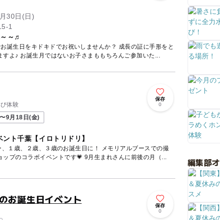
月30日(日)
5-1
れ～～♬
でお誕生日をキドキドでお祝いしませんか？ 成長の証に手形をと
ったり、記念にお写真も撮れますよ♪ お誕生月ではないお子さまももちろんご参加いた...
保存
学び体験
0
〜9月18日(金)
ベント千葉【イロトリドリ】
ー、１歳、２歳、３歳のお誕生日に！ メモリアルブースでの撮
ップのコラボイベントです💗 9月生まれさんに前後の月（...
編集部
歳のお誕生日イベント
保存
0