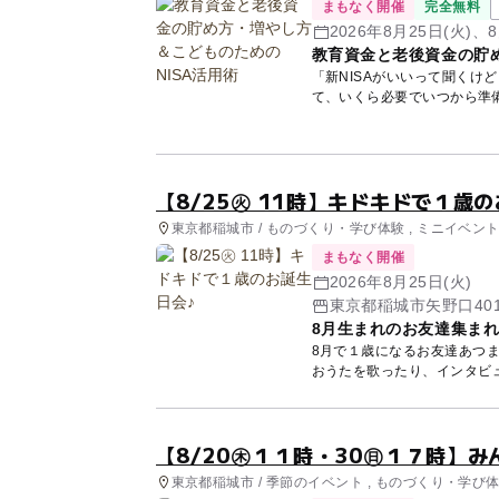
まもなく開催
完全無料
2026年8月25日(火)、8
教育資金と老後資金の貯め
「新NISAがいいって聞くけ
て、いくら必要でいつから準
講師...
【8/25㊋ 11時】キドキドで１歳
東京都稲城市 / ものづくり・学び体験 , ミニイベン
まもなく開催
2026年8月25日(火)
東京都稲城市矢野口401
8月生まれのお友達集ま
8月で１歳になるお友達あつま
おうたを歌ったり、インタビュ
【8/20㊍１１時・30㊐１７時】み
東京都稲城市 / 季節のイベント , ものづくり・学び体