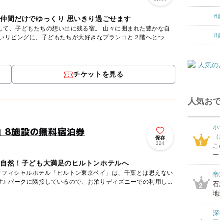
6
や仲間だけでゆっくり 思いきり過ごせます
もたちの想い出に残る宿。 山々に囲まれた豊かな自
8
広いリビングに、子どもたちが大好きなブランコと２階へとつ
チケットを見る
人気おで
ホ
」8施設の無料宿泊券
（
保存
1
324
こ
ー
大自然！子ども大満足のヒルトンホテルへ
オフィシャルホテル「ヒルトン東京ベイ」は、千葉とは思えない
帝
リゾート感たっぷりホテルです♪ パークに隣接しているので、お泊りディズニーでの利用し...
石
2
地
深