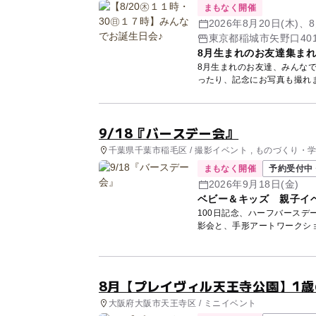
まもなく開催
2026年8月20日(木)、8
東京都稲城市矢野口401
8月生まれのお友達集ま
8月生まれのお友達、みんな
9/18『バースデー会』
千葉県千葉市稲毛区 / 撮影イベント , ものづくり・
まもなく開催
予約受付中 
2026年9月18日(金)
ベビー＆キッズ 親子イ
100日記念、ハーフバースデ
影会と、手形アートワークショ
8月【プレイヴィル天王寺公園】1
大阪府大阪市天王寺区 / ミニイベント