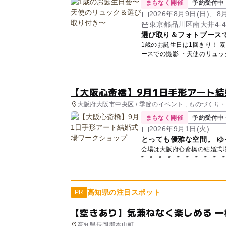
まもなく開催
予約受付中
2026年8月9日(日)、8月
他
東京都品川区南大井4-4
選び取り＆フォトブース
1歳のお誕生日は1回きり！ 素敵
【大阪心斎橋】9月1日手形アート
大阪府大阪市中央区 / 季節のイベント , ものづくり・
まもなく開催
予約受付中 
2026年9月1日(火)
とっても優雅な空間。 
会場は大阪府心斎橋の結婚式場で
高知県の注目スポット
PR
【空きあり】気兼ねなく楽しめる 一
高知県長岡郡本山町