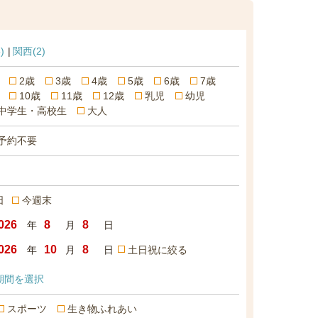
)
関西
(2)
2歳
3歳
4歳
5歳
6歳
7歳
10歳
11歳
12歳
乳児
幼児
中学生・高校生
大人
予約不要
日
今週末
年
月
日
年
月
日
土日祝に絞る
期間を選択
スポーツ
生き物ふれあい