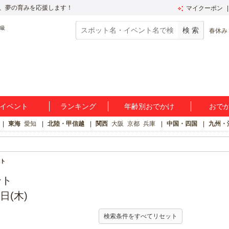
、夢の育みを応援します！
マイクーポン
春休み
イベント
ランキング
年齢別おでかけ
おで
東海
愛知
北陸・甲信越
関西
大阪
京都
兵庫
中国・四国
九州・
ト
ント
日(木)
検索条件をすべてリセット