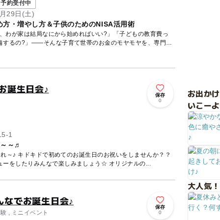
予約受付中
月29日(土)
方・増やし方＆子供のためのNISA活用術
ど、わが家は結局なにから始めればいい?」「子どもの教育費っ
備するの?」——そんな子育て世帯のお金のモヤモヤを、専門の
のお誕生日会♪
お出か
保存
ト
0
いこーよ
5-1
れ～～♬
れ～♪ キドキドで初めてのお誕生日のお祝いをしませんか？？
ーをしたりみんなで楽しみましょう☆ オリジナルの...
大人気！
んなでお誕生日会♪
保存
験 , ミニイベント
0