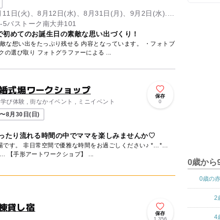
11日(火)、8月12日(水)、8月31日(月)、9月2日(水)...
-5バストーク南大井101
で初めてのお誕生日の素敵な思い出づくり！
な想い出をたっぷり残せる 内容となっています。 ・フォトブ
ースでの撮影 ・天使のリュックの選び取り フォトグラファーによる ...
結婚式場ワークショップ
保存
学び体験 , 街なかイベント , ミニイベント
0
〜8月30日(日)
ゆったり流れる時間の中でママを楽しみませんか♡
す。 非日常空間で優雅な時間をお過ごしください♪ *…*…
*…*…*…*…*…*…*…*…*…*… 【手形アートワークショプ】 ...
0歳から
0歳の
2
棟貸し宿
保存
4
1,356