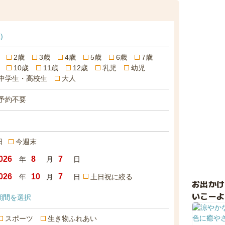
)
2歳
3歳
4歳
5歳
6歳
7歳
10歳
11歳
12歳
乳児
幼児
中学生・高校生
大人
予約不要
日
今週末
年
月
日
年
月
日
土日祝に絞る
お出か
いこーよ
期間を選択
スポーツ
生き物ふれあい