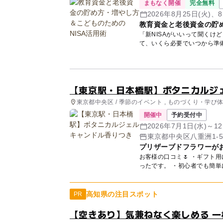
まもなく開催
完全無料
2026年8月25日(火)、8
教育資金と老後資金の貯め
「新NISAがいいって聞くけ
て、いくら必要でいつから準
講師...
【東京駅・日本橋駅】ボタニカルジ
東京都中央区 / 季節のイベント , ものづくり・学び
開催中
予約受付中
2026年7月1日(水)～1
東京都中央区八重洲1-5
プリザーブドフラワーが
お客様の口コミ🌷 ・ギフト
高知県の注目スポット
PR
【空きあり】気兼ねなく楽しめる 一