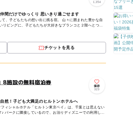
1,354
や仲間だけでゆっくり 思いきり過ごせます
もたちの想い出に残る宿。 山々に囲まれた豊かな自
広いリビングに、子どもたちが大好きなブランコと２階へとつ
チケットを見る
」8施設の無料宿泊券
保存
323
大自然！子ども大満足のヒルトンホテルへ
オフィシャルホテル「ヒルトン東京ベイ」は、千葉とは思えない
リゾート感たっぷりホテルです♪ パークに隣接しているので、お泊りディズニーでの利用し...