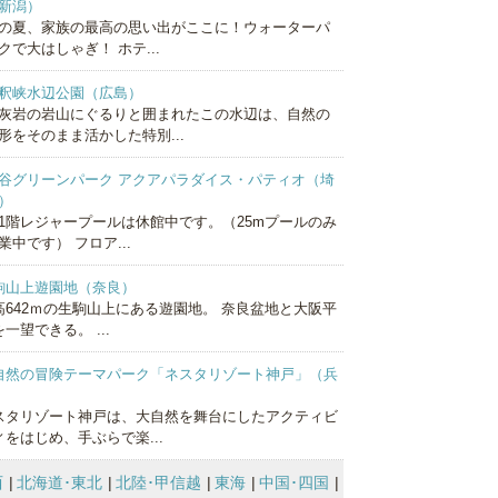
新潟）
の夏、家族の最高の思い出がここに！ウォーターパ
クで大はしゃぎ！ ホテ...
釈峡水辺公園（広島）
灰岩の岩山にぐるりと囲まれたこの水辺は、自然の
形をそのまま活かした特別...
谷グリーンパーク アクアパラダイス・パティオ（埼
）
1階レジャープールは休館中です。（25mプールのみ
業中です） フロア...
駒山上遊園地（奈良）
高642ｍの生駒山上にある遊園地。 奈良盆地と大阪平
一望できる。 ...
自然の冒険テーマパーク「ネスタリゾート神戸」（兵
）
スタリゾート神戸は、大自然を舞台にしたアクティビ
ィをはじめ、手ぶらで楽...
西
北海道･東北
北陸･甲信越
東海
中国･四国