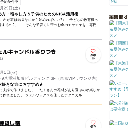
予約受付中
月29日(土)
方・増やし方＆子供のためのNISA活用術
編集部
ど、わが家は結局なにから始めればいい?」「子どもの教育費っ
備するの?」——そんな子育て世帯のお金のモヤモヤを、専門の
ェルキャンドル香りつき
保存
体験
39
2月1日(火)
-9八重洲加藤ビルディング 3F（東京VIPラウンジ内）
お好きな方におすすめ★
用に夫婦で作りました。 ・たくさんの花材があり選ぶのが楽しか
ったです。 ・初心者でも簡単に作れました。 ジェルワックスを使ったボタニカル...
棟貸し宿
保存