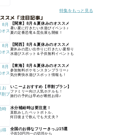
特集をもっと見る
オススメ「注目記事」
【関東】8月＆夏休みのオススメ
暑い夏に行きたい水遊びイベント♪
夏の定番恐竜＆昆虫展も開催！
【関西】8月＆夏休みのオススメ
夏休みの思い出作りに行きたい夏祭り
水遊びスポット＆子供無料イベントも
【東海】8月＆夏休みのオススメ
参加無料ポケモンスタンプラリー♪
気分爽快水遊びスポット情報も！
いこーよおすすめ【早割プラン】
ファミリー向け人気ホテルも！
旅行の予約は早めが断然お得♪
水分補給時は要注意！
直飲みしたペットボトル、
何日後まで飲んでも大丈夫？
全国のお得なフリーきっぷ15選
子供50円均一の切符から