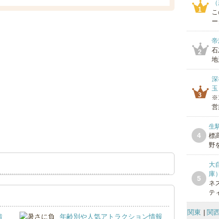
（
1
こ
ー
帝
石
2
地
深
玉
3
※
営
生
4
標
野を
大
庫
5
ネ
テ
関東
関
情
年齢別や人気アトラクション情報