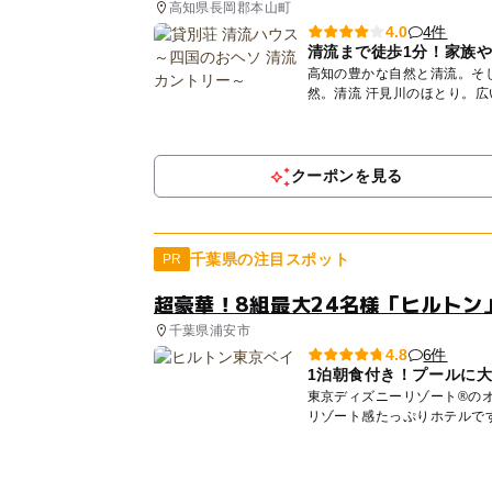
高知県長岡郡本山町
4件
4.0
清流まで徒歩1分！家族
高知の豊かな自然と清流。そして、子ど
然。清流 汗見川のほとり。
な...
クーポンを見る
千葉県の注目スポット
PR
超豪華！8組最大24名様「ヒルトン
千葉県浦安市
6件
4.8
1泊朝食付き！プールに
東京ディズニーリゾート®の