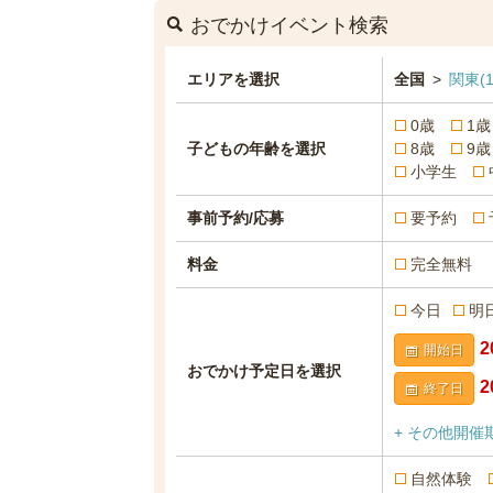
おでかけイベント検索
エリアを選択
全国
>
関東
(1
0歳
1歳
子どもの年齢を選択
8歳
9歳
小学生
事前予約/応募
要予約
料金
完全無料
今日
明
開始日
おでかけ予定日を選択
終了日
+ その他開催
自然体験