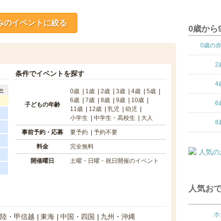
みのイベントに絞る
0歳から
0歳の
2
条件でイベントを探す
4
»
0歳
1歳
2歳
3歳
4歳
5歳
6歳
7歳
8歳
9歳
10歳
6
子どもの年齢
11歳
12歳
乳児
幼児
小学生
中学生・高校生
大人
8
事前予約・応募
要予約
予約不要
料金
完全無料
開催曜日
土曜・日曜・祝日開催のイベント
人気おで
ホ
陸・甲信越
東海
中国・四国
九州・沖縄