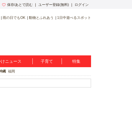
保存/あとで読む
ユーザー登録(無料)
ログイン
雨の日でもOK
動物とふれあう
1日中遊べるスポット
かけニュース
子育て
特集
沖縄
福岡