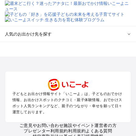
人気のお出かけ先を探す
全国からプール子連れおでかけスポットを探す
北海道･東北のプールおでかけ
北陸･甲信越のプールおでかけ
関東のプールおでかけ
東海のプールおでかけ
関西のプールおでかけ
中国･四国のプールおでかけ
子どもとお出かけ情報サイト「いこーよ」は、子どものおでかけ
九州･沖縄のプールおでかけ
情報、お出かけスポットのクチコミ・親子体験情報、おでかけス
ポット人気ランキングなど、親子のつながり・幸せを願って日々
運営しております。
定番お出かけスポット
遊園地
ご意見やお問い合わせ
施設やイベント運営者の方
動物園
プレゼンター利用規約
利用規約
よくある質問
バーベキュー