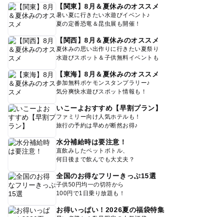
【関東】8月＆夏休みのオススメ
暑い夏に行きたい水遊びイベント♪
夏の定番恐竜＆昆虫展も開催！
【関西】8月＆夏休みのオススメ
夏休みの思い出作りに行きたい夏祭り
水遊びスポット＆子供無料イベントも
【東海】8月＆夏休みのオススメ
参加無料ポケモンスタンプラリー♪
気分爽快水遊びスポット情報も！
いこーよおすすめ【早割プラン】
ファミリー向け人気ホテルも！
旅行の予約は早めが断然お得♪
水分補給時は要注意！
直飲みしたペットボトル、
何日後まで飲んでも大丈夫？
全国のお得なフリーきっぷ15選
子供50円均一の切符から
100円で1日乗り放題も！
お得いっぱい！2026夏の福袋特集