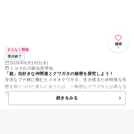
保存
0
まもなく開催
受付終了
2026年8月19日(水)
トヨタ白川郷自然學校
「超」虫好きな仲間達とクワガタの秘密を探究しよう！
冷涼なブナ林に棲むヒメオオクワガタ。生き残るため特殊な生
態を身につけた彼らに会うには、一般的なクワガタとは異なる
手法が必要です。このキャンプでは、彼らの痕跡や周囲の環境
続きをみる
を手掛かりに仮説を立て、そ...