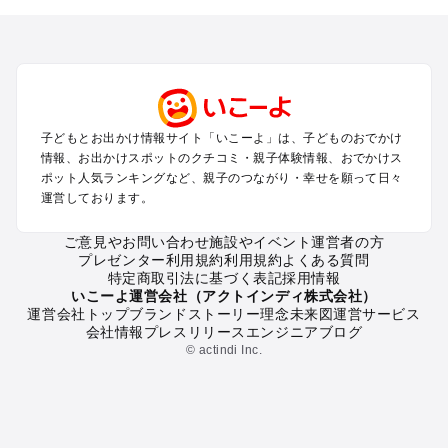
北海道･東北のプールおでかけ
北陸･甲信越のプールおでかけ
関東のプールおでかけ
東海のプールおでかけ
関西のプールおでかけ
中国･四国のプールおでかけ
子どもとお出かけ情報サイト「いこーよ」は、子どものおでかけ
九州･沖縄のプールおでかけ
情報、お出かけスポットのクチコミ・親子体験情報、おでかけス
ポット人気ランキングなど、親子のつながり・幸せを願って日々
運営しております。
定番お出かけスポット
遊園地
ご意見やお問い合わせ
施設やイベント運営者の方
動物園
プレゼンター利用規約
利用規約
よくある質問
バーベキュー
特定商取引法に基づく表記
採用情報
釣り
いこーよ運営会社（アクトインディ株式会社）
運営会社トップ
ブランドストーリー
理念
未来図
運営サービス
牧場
会社情報
プレスリリース
エンジニアブログ
プール
© actindi Inc.
アスレチック
公園・総合公園
観光