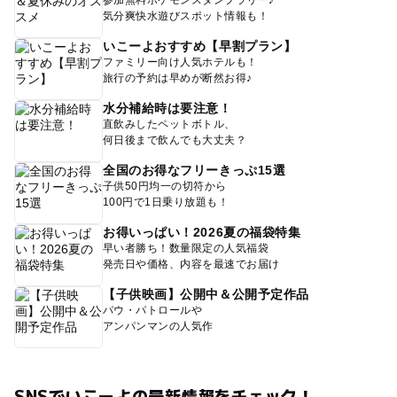
参加無料ポケモンスタンプラリー♪
気分爽快水遊びスポット情報も！
いこーよおすすめ【早割プラン】
ファミリー向け人気ホテルも！
旅行の予約は早めが断然お得♪
水分補給時は要注意！
直飲みしたペットボトル、
何日後まで飲んでも大丈夫？
全国のお得なフリーきっぷ15選
子供50円均一の切符から
100円で1日乗り放題も！
お得いっぱい！2026夏の福袋特集
早い者勝ち！数量限定の人気福袋
発売日や価格、内容を最速でお届け
【子供映画】公開中＆公開予定作品
パウ・パトロールや
アンパンマンの人気作
SNSでいこーよの最新情報をチェック！