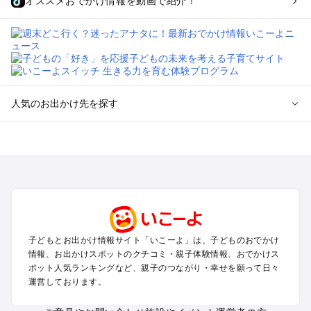
オススメおでかけ情報を動画で紹介！
人気のお出かけ先を探す
全国からプール子連れおでかけスポットを探す
北海道･東北のプールおでかけ
北陸･甲信越のプールおでかけ
関東のプールおでかけ
東海のプールおでかけ
関西のプールおでかけ
中国･四国のプールおでかけ
子どもとお出かけ情報サイト「いこーよ」は、子どものおでかけ
九州･沖縄のプールおでかけ
情報、お出かけスポットのクチコミ・親子体験情報、おでかけス
ポット人気ランキングなど、親子のつながり・幸せを願って日々
運営しております。
定番お出かけスポット
遊園地