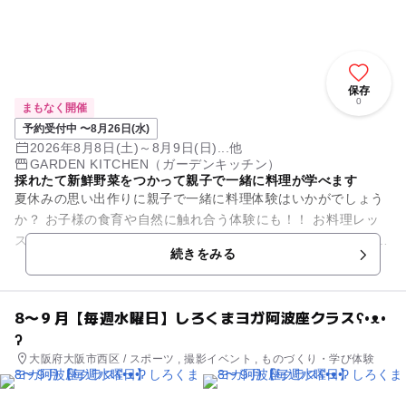
保存
0
まもなく開催
予約受付中 〜8月26日(水)
2026年8月8日(土)～8月9日(日)...他
GARDEN KITCHEN（ガーデンキッチン）
採れたて新鮮野菜をつかって親子で一緒に料理が学べます
夏休みの思い出作りに親子で一緒に料理体験はいかがでしょう
か？ お子様の食育や自然に触れ合う体験にも！！ お料理レッ
スンの前にまず菜園で畑体験 ８月は夏秋野菜の植え付け時期
続きをみる
トマト、ナ...
8〜９月【毎週水曜日】しろくまヨガ阿波座クラスʕ•ᴥ•
ʔ
大阪府大阪市西区 / スポーツ , 撮影イベント , ものづくり・学び体験