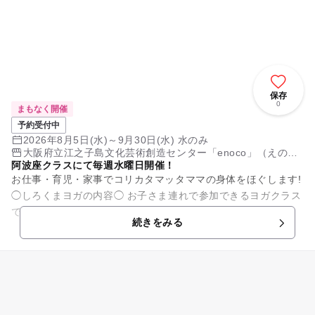
保存
0
まもなく開催
予約受付中
2026年8月5日(水)～9月30日(水) 水のみ
大阪府立江之子島文化芸術創造センター「enoco」（えの
阿波座クラスにて毎週水曜日開催！
こ）
お仕事・育児・家事でコリカタマッタママの身体をほぐします!
◯しろくまヨガの内容◯ お子さま連れで参加できるヨガクラス
です。 ・子どもといっしょにヨガ ・服の上からの子どもマッ
続きをみる
サージ ...