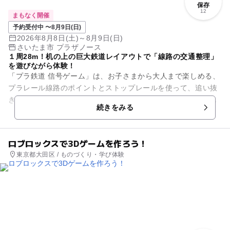
保存
12
まもなく開催
予約受付中 〜8月9日(日)
2026年8月8日(土)～8月9日(日)
さいたま市 プラザノース
１周28m！机の上の巨大鉄道レイアウトで「線路の交通整理」
を遊びながら体験！
「プラ鉄道 信号ゲーム」は、お子さまから大人まで楽しめる、
プラレール線路のポイントとストップレールを使って、追い抜
き、分岐、合流など「線路の交通整理」を体験いただくイベン
続きをみる
トです。ご自分のプラレー...
ロブロックスで3Dゲームを作ろう！
東京都大田区 / ものづくり・学び体験