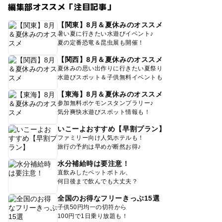
編集部オススメ「注目記事」
【関東】8月＆夏休みのオススメ
暑い夏に行きたい水遊びイベント♪
夏の定番恐竜＆昆虫展も開催！
【関西】8月＆夏休みのオススメ
夏休みの思い出作りに行きたい夏祭り
水遊びスポット＆子供無料イベントも
【東海】8月＆夏休みのオススメ
参加無料ポケモンスタンプラリー♪
気分爽快水遊びスポット情報も！
いこーよおすすめ【早割プラン】
ファミリー向け人気ホテルも！
旅行の予約は早めが断然お得♪
水分補給時は要注意！
直飲みしたペットボトル、
何日後まで飲んでも大丈夫？
全国のお得なフリーきっぷ15選
子供50円均一の切符から
100円で1日乗り放題も！