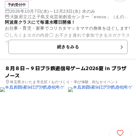
予約受付中
2026年10月7日(水)～12月23日(水) 水のみ
大阪府立江之子島文化芸術創造センター「enoco」（えの
阿波座クラスにて毎週水曜日開催！
こ）
お仕事・育児・家事でコリカタマッタママの身体をほぐします!
◯しろくまヨガの内容◯ お子さま連れで参加できるヨガクラス
です。 ・子どもといっしょにヨガ ・服の上からの子どもマッ
続きをみる
サージ ...
８月８日～９日プラ鉄道信号ゲーム2026夏 in プラザ
ノース
埼玉県さいたま市北区 / ものづくり・学び体験 , 街なかイベント