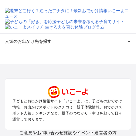
人気のお出かけ先を探す
全国からプール子連れおでかけスポットを探す
北海道･東北のプールおでかけ
北陸･甲信越のプールおでかけ
関東のプールおでかけ
東海のプールおでかけ
関西のプールおでかけ
中国･四国のプールおでかけ
子どもとお出かけ情報サイト「いこーよ」は、子どものおでかけ
九州･沖縄のプールおでかけ
情報、お出かけスポットのクチコミ・親子体験情報、おでかけス
ポット人気ランキングなど、親子のつながり・幸せを願って日々
運営しております。
定番お出かけスポット
遊園地
ご意見やお問い合わせ
施設やイベント運営者の方
動物園