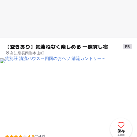
【空きあり】気兼ねなく楽しめる 一棟貸し宿
高知県長岡郡本山町
保存
1356
4.0
4件