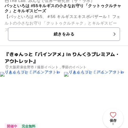
The Lab. みんなで世界一研究所（ザ・ラボ）
パッといろは #55キルギスの小さなお守り「クットゥクルチャ
ク」とキルギスビーズ
【パッといろは #55、＃56 キルギスエキスポバザール！ フェ
ルトの小さなお守り「クットゥクルチャク」とキルギスビー
ズ】 みなさんは遊牧民の国「キルギス共和国」をご存知です
続きをみる
か？ 中央アジア...
『きゅんっと「パインアメ」in りんくうプレミアム・
アウトレット』
大阪府泉佐野市 / 撮影イベント , 季節のイベント
保存
0
開催中
完全無料