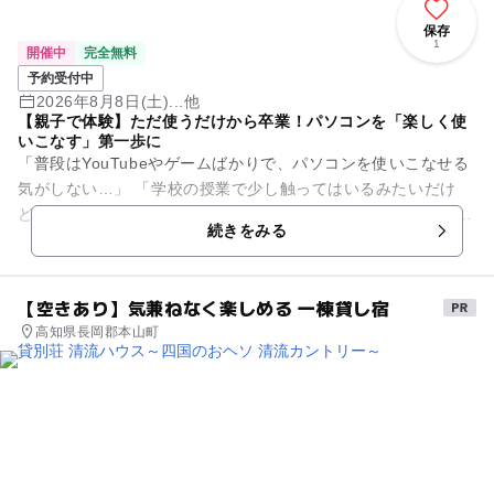
保存
1
開催中
完全無料
予約受付中
2026年8月8日(土)...他
【親子で体験】ただ使うだけから卒業！パソコンを「楽しく使
いこなす」第一歩に
「普段はYouTubeやゲームばかりで、パソコンを使いこなせる
気がしない…」 「学校の授業で少し触ってはいるみたいだけ
ど、家では何もしないし…」 そんなご家庭にこそ、ぜひお越し
続きをみる
いただきた...
【空きあり】気兼ねなく楽しめる 一棟貸し宿
高知県長岡郡本山町