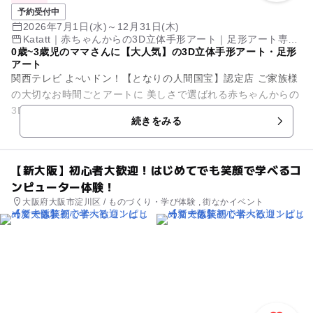
予約受付中
2026年7月1日(水)～12月31日(木)
Katatt｜赤ちゃんからの3D立体手形アート｜足形アート専門
0歳~3歳児のママさんに【大人気】の3D立体手形アート・足形
スタジオ 大阪上本町本店
アート
関西テレビ よ~いドン！【となりの人間国宝】認定店 ご家族様
の大切なお時間ごとアートに 美しさで選ばれる赤ちゃんからの
3D立体手形アート｜足形アート ■ 美術館展示・受賞歴 ■ 高
続きをみる
級...
【新大阪】初心者大歓迎！はじめてでも笑顔で学べるコ
ンピューター体験！
大阪府大阪市淀川区 / ものづくり・学び体験 , 街なかイベント