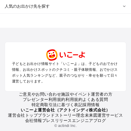
人気のお出かけ先を探す
全国からプール子連れおでかけスポットを探す
北海道･東北のプールおでかけ
北陸･甲信越のプールおでかけ
関東のプールおでかけ
東海のプールおでかけ
関西のプールおでかけ
中国･四国のプールおでかけ
子どもとお出かけ情報サイト「いこーよ」は、子どものおでかけ
九州･沖縄のプールおでかけ
情報、お出かけスポットのクチコミ・親子体験情報、おでかけス
ポット人気ランキングなど、親子のつながり・幸せを願って日々
運営しております。
定番お出かけスポット
遊園地
ご意見やお問い合わせ
施設やイベント運営者の方
動物園
プレゼンター利用規約
利用規約
よくある質問
バーベキュー
特定商取引法に基づく表記
採用情報
釣り
いこーよ運営会社（アクトインディ株式会社）
運営会社トップ
ブランドストーリー
理念
未来図
運営サービス
牧場
会社情報
プレスリリース
エンジニアブログ
プール
© actindi Inc.
アスレチック