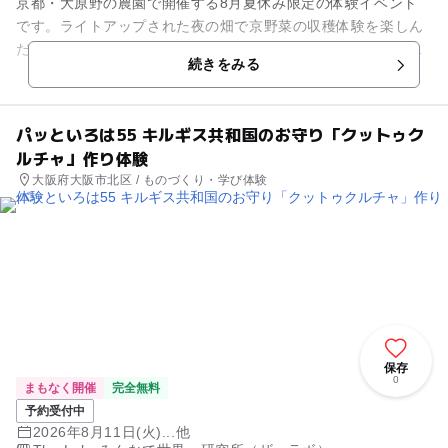
京都・大原野の農園で開催する8月夏休み限定の体験イベント
です。ライトアップされた夜の畑で京野菜の収穫体験を楽しん
だ後は、夏ならではの流しそうめんを満喫。さらに収穫した野
続きをみる
菜を使った石窯ピザ作りや夕...
パッといろは55 キルギス共和国のお守り「クットゥク
ルチャ」作り体験
大阪府大阪市北区 / ものづくり・学び体験
保存
0
まもなく開催
完全無料
予約受付中
2026年8月11日(火)...他