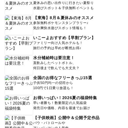
夏休みの思い出作りに行きたい夏祭り
水遊びスポット＆子供無料イベントも
【東海】8月＆夏休みのオススメ
参加無料ポケモンスタンプラリー♪
気分爽快水遊びスポット情報も！
いこーよおすすめ【早割プラン】
ファミリー向け人気ホテルも！
旅行の予約は早めが断然お得♪
水分補給時は要注意！
直飲みしたペットボトル、
何日後まで飲んでも大丈夫？
全国のお得なフリーきっぷ15選
子供50円均一の切符から
100円で1日乗り放題も！
お得いっぱい！2026夏の福袋特集
早い者勝ち！数量限定の人気福袋
発売日や価格、内容を最速でお届け
【子供映画】公開中＆公開予定作品
パウ・パトロールや