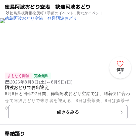
徳島阿波おどり空港 歓迎阿波おどり
徳島県板野郡松茂町 / 季節のイベント , 街なかイベント
保存
0
まもなく開催
完全無料
2026年8月8日(土)～8月9日(日)
阿波おどりでお出迎え
8月8日と9日の2日間、徳島阿波おどり空港では、到着便に合わ
せて阿波おどりで来県者を迎える。8日は藝茶楽、9日は娯茶平
が出演。
続きをみる
奉納踊り