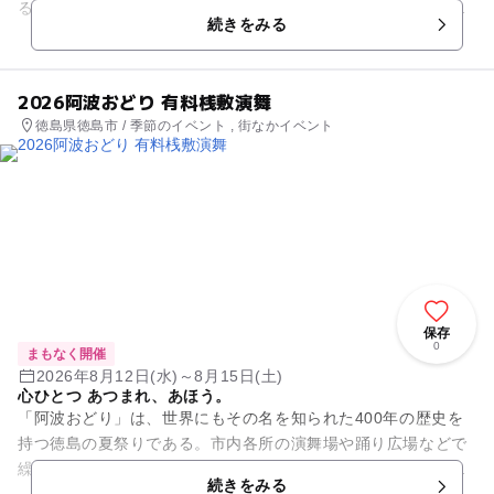
る究極の舞台。踊り手たちに宿る息を呑む美しさ、火のような
続きをみる
情熱、伝統を継承してゆく...
2026阿波おどり 有料桟敷演舞
徳島県徳島市 / 季節のイベント , 街なかイベント
保存
0
まもなく開催
2026年8月12日(水)～8月15日(土)
心ひとつ あつまれ、あほう。
「阿波おどり」は、世界にもその名を知られた400年の歴史を
持つ徳島の夏祭りである。市内各所の演舞場や踊り広場などで
繰り広げられる。期間中は、街中に阿波おどりのお囃子が響
続きをみる