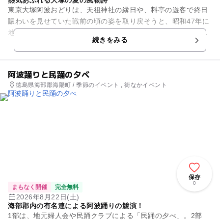
熱気あふれる大塚の夏の風物詩
東京大塚阿波おどりは、天祖神社の縁日や、料亭の遊客で終日
賑わいを見せていた戦前の頃の姿を取り戻そうと、昭和47年に
地元商店街の主催でスタート。人と人との繋がりや手作り感を
続きをみる
大事にし、毎年多くの踊り...
阿波踊りと民踊の夕べ
徳島県海部郡海陽町 / 季節のイベント , 街なかイベント
保存
0
まもなく開催
完全無料
2026年8月22日(土)
海部郡内の有名連による阿波踊りの競演！
1部は、地元婦人会や民踊クラブによる「民踊の夕べ」。2部