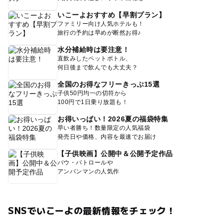
いこーよおすすめ【早割プラン】
ファミリー向け人気ホテルも！
旅行の予約は早めが断然お得♪
水分補給時は要注意！
直飲みしたペットボトル、
何日後まで飲んでも大丈夫？
全国のお得なフリーきっぷ15選
子供50円均一の切符から
100円で1日乗り放題も！
お得いっぱい！2026夏の福袋特集
早い者勝ち！数量限定の人気福袋
発売日や価格、内容を最速でお届け
【子供映画】公開中＆公開予定作品
パウ・パトロールや
アンパンマンの人気作
SNSでいこーよの最新情報をチェック！