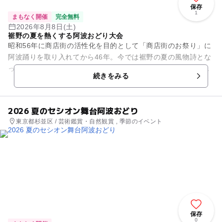
保存
1
まもなく開催
完全無料
2026年8月8日(土)
裾野の夏を熱くする阿波おどり大会
昭和56年に商店街の活性化を目的として「商店街のお祭り」に
阿波踊りを取り入れてから46年。今では裾野の夏の風物詩とな
った「富士山裾野阿波おどり」。数年前から阿波踊りだけでな
続きをみる
く、キッズダンスなど地...
2026 夏のセシオン舞台阿波おどり
東京都杉並区 / 芸術鑑賞・自然観賞 , 季節のイベント
保存
0