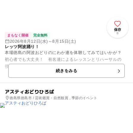
保存
0
まもなく開催
完全無料
2026年8月12日(水)～8月15日(土)
レッツ阿波踊り！
本場徳島の阿波おどりのにわか連を体験してみてはいかが？
初心者でも大丈夫！ 有名連によるレッスンとリハーサルの
後、演舞場へ繰り出す。自由な服装で気軽に参加 OK！ 事前
続きをみる
の申込や料金は不要。踊る阿...
アスティおどりひろば
徳島県徳島市 / 芸術鑑賞・自然観賞 , 季節のイベント