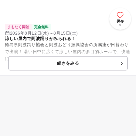
保存
0
まもなく開催
完全無料
2026年8月12日(水)～8月15日(土)
涼しい屋内で阿波踊りがみられる！
徳島県阿波踊り協会と阿波おどり振興協会の所属連が日替わり
で出演！ 暑い日中に広くて涼しい屋内の多目的ホールで、快適
に阿波おどりを鑑賞できる。入場無料（3,000席）全席自由・
続きをみる
先着順のため予約不可...