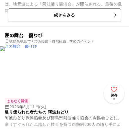
は、地元連による「阿波踊り競演会」が開催される。最後の乱
舞は、見物客も飛び入り参加し盛り上がる。
続きをみる
匠の舞台 優りび
徳島県徳島市 / 芸術鑑賞・自然観賞 , 季節のイベント
保存
0
まもなく開催
2026年8月11日(火)
選り優られた者たちの 阿波おどり
阿波おどり振興協会及び徳島県阿波踊り協会の両協会ごとに、
選りすぐられた卓越した技量を持つ総勢約600人の踊り手によ