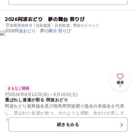
き、そのリズム踊り子や見物...
2026阿波おどり 夢の舞台 祭りび
徳島県徳島市 / 芸術鑑賞・自然観賞 , 季節のイベント
保存
0
まもなく開催
2026年8月12日(水)～8月15日(土)
選ばれし連達が彩る 阿波おどり
阿波おどり振興協会及び徳島県阿波踊り協会の各協会を代表
し、選ばれた各連が放つ、火のような感動、命がけの美しさ、
それによってつくられてゆく時代連ごとの「情熱あふれる演
続きをみる
舞」は、大きな渦となって観る人...