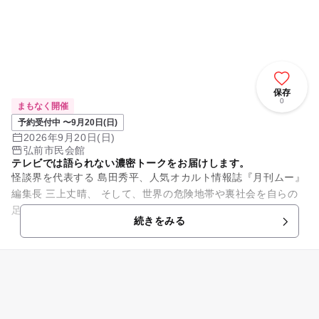
保存
0
まもなく開催
予約受付中 〜9月20日(日)
2026年9月20日(日)
弘前市民会館
テレビでは語られない濃密トークをお届けします。
怪談界を代表する 島田秀平、人気オカルト情報誌『月刊ムー』
編集長 三上丈晴、 そして、世界の危険地帯や裏社会を自らの
足で取材し続けるジャーナリスト 丸山ゴンザレス。 異なる分
続きをみる
野の最前線を走る...