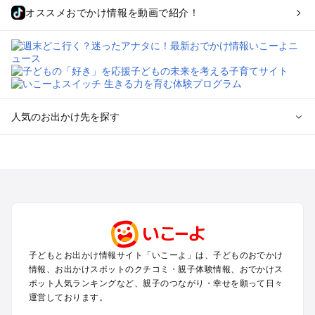
オススメおでかけ情報を動画で紹介！
人気のお出かけ先を探す
全国からプール子連れおでかけスポットを探す
北海道･東北のプールおでかけ
北陸･甲信越のプールおでかけ
関東のプールおでかけ
東海のプールおでかけ
関西のプールおでかけ
中国･四国のプールおでかけ
子どもとお出かけ情報サイト「いこーよ」は、子どものおでかけ
九州･沖縄のプールおでかけ
情報、お出かけスポットのクチコミ・親子体験情報、おでかけス
ポット人気ランキングなど、親子のつながり・幸せを願って日々
運営しております。
定番お出かけスポット