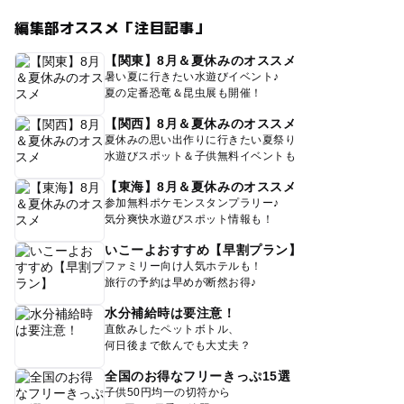
編集部オススメ「注目記事」
【関東】8月＆夏休みのオススメ
暑い夏に行きたい水遊びイベント♪
夏の定番恐竜＆昆虫展も開催！
【関西】8月＆夏休みのオススメ
夏休みの思い出作りに行きたい夏祭り
水遊びスポット＆子供無料イベントも
【東海】8月＆夏休みのオススメ
参加無料ポケモンスタンプラリー♪
気分爽快水遊びスポット情報も！
いこーよおすすめ【早割プラン】
ファミリー向け人気ホテルも！
旅行の予約は早めが断然お得♪
水分補給時は要注意！
直飲みしたペットボトル、
何日後まで飲んでも大丈夫？
全国のお得なフリーきっぷ15選
子供50円均一の切符から