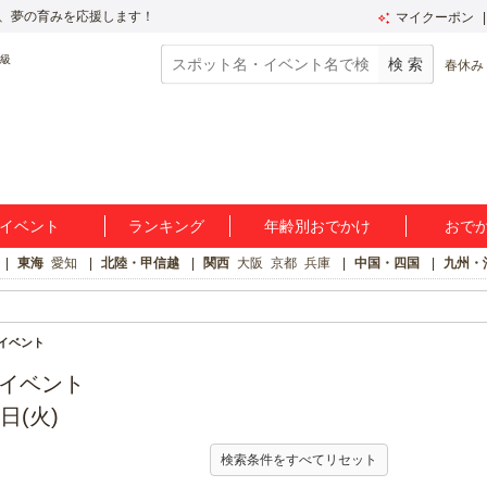
、夢の育みを応援します！
マイクーポン
春休み
イベント
ランキング
年齢別おでかけ
おで
東海
愛知
北陸・甲信越
関西
大阪
京都
兵庫
中国・四国
九州・
けイベント
のイベント
日(火)
検索条件をすべてリセット