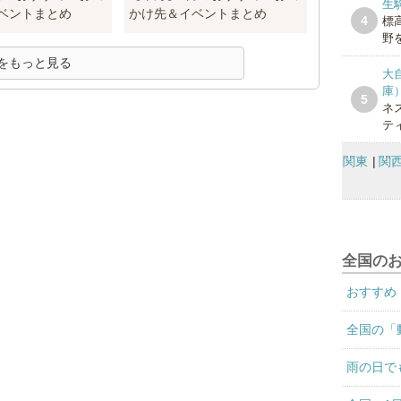
生
ベントまとめ
かけ先＆イベントまとめ
4
標
野を
をもっと見る
大
庫
5
ネ
テ
関東
関
全国の
おすすめ
全国の「
雨の日で