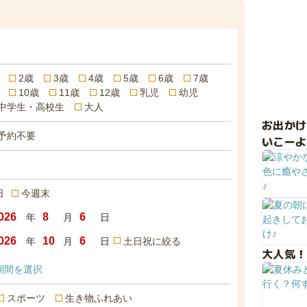
2歳
3歳
4歳
5歳
6歳
7歳
10歳
11歳
12歳
乳児
幼児
中学生・高校生
大人
お出か
予約不要
いこーよ
日
今週末
年
月
日
年
月
日
土日祝に絞る
大人気！
期間を選択
スポーツ
生き物ふれあい