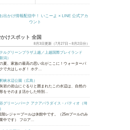
かけスポット 全国
8月3日更新（7月27日～8月2日分）
テルグリーンプラザ上越／上越国際プレイランド
新潟）
の夏、家族の最高の思い出がここに！ウォーターパ
クで大はしゃぎ！ ホテ...
釈峡水辺公園（広島）
灰岩の岩山にぐるりと囲まれたこの水辺は、自然の
形をそのまま活かした特別...
谷グリーンパーク アクアパラダイス・パティオ（埼
）
1階レジャープールは休館中です。（25mプールのみ
業中です） フロア...