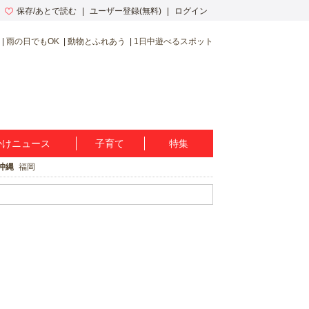
保存/あとで読む
ユーザー登録(無料)
ログイン
雨の日でもOK
動物とふれあう
1日中遊べるスポット
かけニュース
子育て
特集
沖縄
福岡