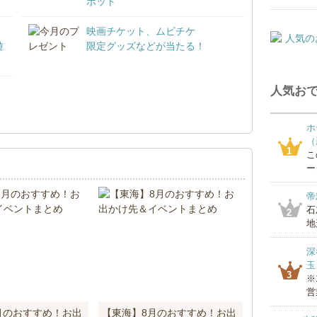
ポット
映画チケット、ムビチケ
遊
限定グッズなどが当たる！
人気おで
！
ホ
（
1
こ
ー
帝
石
2
地
深
玉
3
※
営
月のおすすめ！お出
【東海】8月のおすすめ！お出