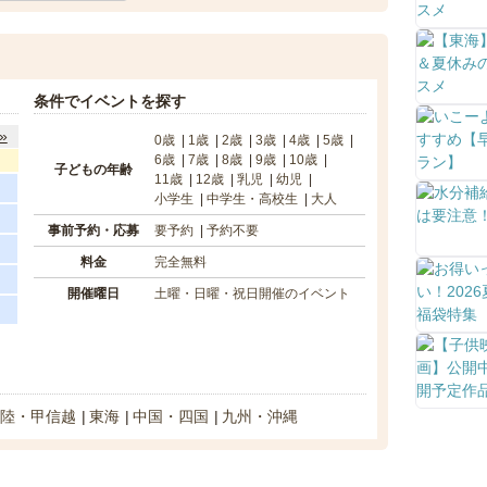
条件でイベントを探す
»
0歳
1歳
2歳
3歳
4歳
5歳
6歳
7歳
8歳
9歳
10歳
子どもの年齢
11歳
12歳
乳児
幼児
小学生
中学生・高校生
大人
事前予約・応募
要予約
予約不要
料金
完全無料
開催曜日
土曜・日曜・祝日開催のイベント
陸・甲信越
東海
中国・四国
九州・沖縄