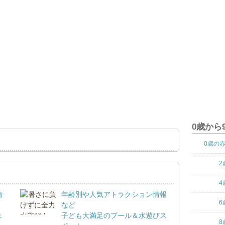
0歳から
0歳の
2
4
情
年齢別や人気アトラクション情報
6
など
ェ
子ども大満足のプール＆水遊びス
8