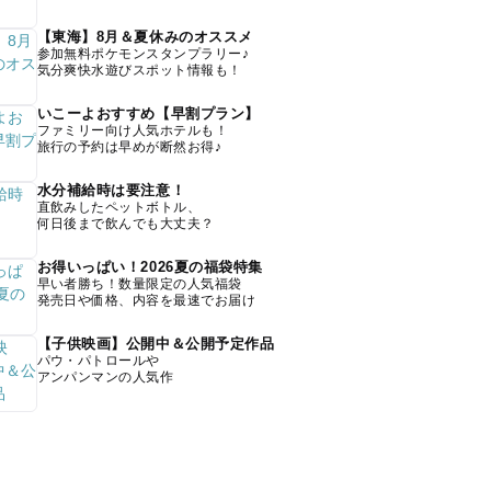
【東海】8月＆夏休みのオススメ
参加無料ポケモンスタンプラリー♪
気分爽快水遊びスポット情報も！
いこーよおすすめ【早割プラン】
ファミリー向け人気ホテルも！
旅行の予約は早めが断然お得♪
水分補給時は要注意！
直飲みしたペットボトル、
何日後まで飲んでも大丈夫？
お得いっぱい！2026夏の福袋特集
早い者勝ち！数量限定の人気福袋
発売日や価格、内容を最速でお届け
【子供映画】公開中＆公開予定作品
パウ・パトロールや
アンパンマンの人気作