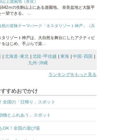
駒山上遊園地（奈良）
高642ｍの生駒山上にある遊園地。 奈良盆地と大阪平
一望できる。 ...
自然の冒険テーマパーク「ネスタリゾート神戸」（兵
）
スタリゾート神戸は、大自然を舞台にしたアクティビ
ィをはじめ、手ぶらで楽...
西
北海道･東北
北陸･甲信越
東海
中国･四国
九州･沖縄
ランキングをもっと見る
おすすめおでかけ
！全国の「日帰り」スポット
動物とふれあう」スポット
もOK！全国の遊び場