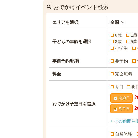
おでかけイベント検索
エリアを選択
全国
>
0歳
1歳
子どもの年齢を選択
8歳
9歳
小学生
事前予約/応募
要予約
料金
完全無料
今日
明
開始日
おでかけ予定日を選択
終了日
+ その他開催
自然体験