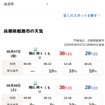
滋賀県
近くのスポットを探す
兵庫県姫路市の天気
予報地点：兵庫県姫路市
2026年08月07日 06時00分発表
08月07日
36
29
晴れ 時々 くも
℃
[0]
℃
[0]
(金)
り
時間
00-06
06-12
12-18
18-24
---
10
10
10
降水確率
%
%
%
08月08日
36
28
晴れ 時々 くも
℃
[0]
℃
[0]
(土)
り
時間
00-06
06-12
12-18
18-24
0
0
10
10
降水確率