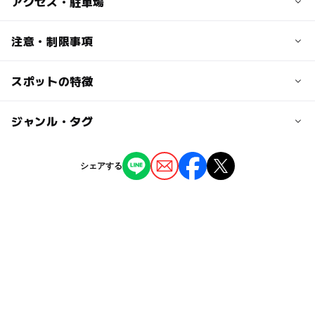
子供の料金
アクセス・駐車場
無料
交通アクセス
注意・制限事項
大人の料金
夢前川沿い、曽左小学校となり
無料
スポットの特徴
※催し物への参加・プレゼントの引換は、「住まいのアン
近くの駅
ケート」にご協力いただいた方が対象です。
※イベントへの参加チケットは10:00～配布します。
飾磨駅
◯
ー
駐車場あり
ジャンル・タグ
駅から近い
姫路駅
ー
ー
授乳室あり
託児所
ジャンル
シェアする
体験施設
公園・総合公園
社会見学
自然景観
◯
◯
雨でもOK
ベビーカーOK
山陽姫路駅
タグ
ー
◯
食事持込OK
レストラン
駐車場料金
雨の日でもOK
お正月イベント
住宅展示場
無料
ー
ー
売店
オムツ交換台
秋の大型連休
雨でも楽しめる
プレゼント抽選会
GW2016
JR神戸線
親子教室
ワークショップ