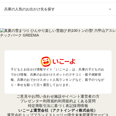
兵庫の人気のお出かけ先を探す
兵庫のエリアからプール子ども連れのお出かけスポット
を探す
神戸・有馬・六甲山・西宮・明石のプールお出かけ
姫路・加古川・播磨・赤穂のプールお出かけ
尼崎・宝塚・芦屋・三田のプールお出かけ
淡路島のプールお出かけ
城崎・豊岡・竹野のプールお出かけ
神鍋・養父・和田山・鉢伏のプールお出かけ
香住・湯村・浜坂のプールお出かけ
子どもとお出かけ情報サイト「いこーよ」は、兵庫の子どものお
でかけ情報、兵庫のお出かけスポットのクチコミ・親子体験情
報、兵庫のおでかけスポット人気ランキングなど、親子のつなが
兵庫の定番お出かけスポット
り・幸せを願って日々運営しております。
兵庫の遊園地
兵庫の動物園
ご意見やお問い合わせ
施設やイベント運営者の方
兵庫のバーベキュー
プレゼンター利用規約
利用規約
よくある質問
特定商取引法に基づく表記
採用情報
兵庫の釣り
いこーよ運営会社（アクトインディ株式会社）
兵庫の牧場
運営会社トップ
ブランドストーリー
理念
未来図
運営サービス