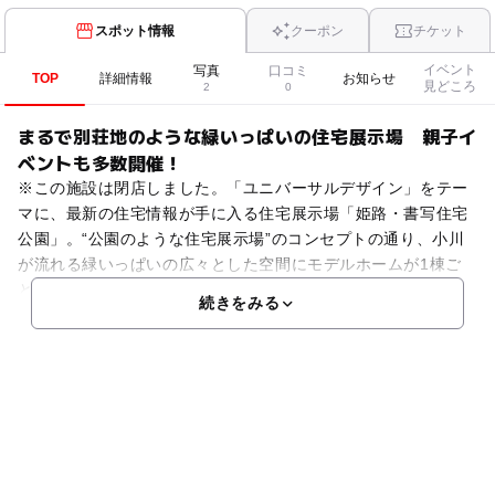
スポット情報
クーポン
チケット
イベント
写真
口コミ
TOP
詳細情報
お知らせ
見どころ
2
0
まるで別荘地のような緑いっぱいの住宅展示場 親子イ
ベントも多数開催！
※この施設は閉店しました。「ユニバーサルデザイン」をテー
マに、最新の住宅情報が手に入る住宅展示場「姫路・書写住宅
公園」。“公園のような住宅展示場”のコンセプトの通り、小川
が流れる緑いっぱいの広々とした空間にモデルホームが1棟ご
とにゆったり立ち並び、まるで別荘地を訪れているような気
続きをみる