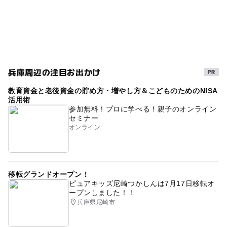
雨の日おでかけ
住宅公園
山陽電鉄本線
春休み2027
シルバーウィーク2026
お正月2026
住宅
GW(ゴールデンウィーク)2016
GW
2016
正月
ゴールデンウィーク
親子イベント
三連休
兵庫周辺の注目お出かけ
無料
外遊び
自然体験
ゴールデンウィーク2016
教育資金と老後資金の貯め方・増やし方＆こどものためのNISA
秋のお出かけ2026
雨でも遊べる
活用術
参加無料！プロに学べる！親子のオンライン
GW(ゴールデンウィーク)2027
JR神戸線(兵庫県)
セミナー
オンライン
連休
駐車場無料
移転グランドオープン！
ピュアキッズ尼崎つかしんは7月17日移転オ
ープンしました！！
兵庫県尼崎市