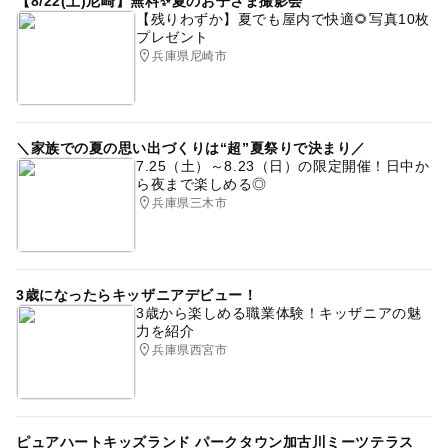
【8/22(土)尼崎】無料✨夏のお子さま撮影会
【残りわずか】夏でも屋内で快適🌻写真10枚
プレゼント
兵庫県尼崎市
＼家族での夏の思い出づくりは“超”夏祭りで決まり／
7.25（土）～8.23（日）の限定開催！日中か
ら夜まで楽しめる◎
兵庫県三木市
3歳になったらキッザニアデビュー！
3歳から楽しめる職業体験！キッザニアの魅
力を紹介
兵庫県西宮市
ピュアハートキッズランド パークタウン加古川ミーツテラス