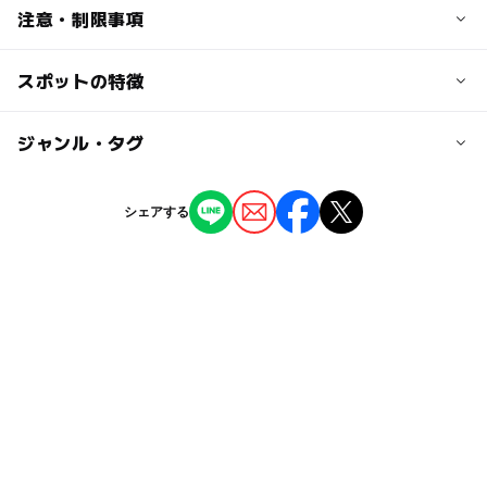
探険！花の島アトラクション／1000円
交通アクセス
注意・制限事項
スタンプラリー／600円
【車で】
セット券 前売り／1400円
高速道路「淡路SA」「淡路I.C」から約5分
スポットの特徴
●チケットは原則として前売りにてお買い求めください。
セット券 当日／1500円
●定員に達した場合は当日券はお買い求めいただくことが
【公共交通機関で】
できせん。
※ネット販売は2日前に締め切られます。
◯
ー
駐車場あり
ジャンル・タグ
駅から近い
三宮からの高速バス・路線バス乗車→「淡路夢舞台前」下
●ネット販売は2日前に締め切られます。
※当日のチケットをご希望の方はファミリーマート店舗内
車、徒歩約5分
●当日チケットをご希望の方はファミリーマート店舗内の
のファミポートにてご購入ください。
ー
ー
授乳室あり
託児所
ジャンル
ファミポートにてご購入ください。
※別途、国営明石海峡公園への入場料(小中学生80円)が必
シェアする
要となります。
テーマパーク
公園・総合公園
自然景観
※交通アクセスの詳細についてはHP（http://www.awajiha
ー
◯
雨でもOK
ベビーカーOK
nahaku2015.jp/awajiaccess.html）でご確認ください。
大人の料金
タグ
ー
ー
食事持込OK
レストラン
【チケット】
駐車場詳細
妖怪ウォッチイベント
ウィスパー
アトラクション
探険！花の島アトラクション／1000円
500円／1日
ー
ー
売店
オムツ交換台
スタンプラリー／600円
妖怪ウォッチ
春休み2027
シルバーウィーク2026
セット券 前売り／1400円
※国営淡路口駐車場、海岸南駐車場、夢舞台地下駐車場が
室内
スタンプラリー
三連休
妖怪watch
セット券 当日／1500円
満車の場合、臨時駐車場が開放されます。
ジバニャン
ようかいウオッチ
コマじろう
※ネット販売は2日前に締め切られます。