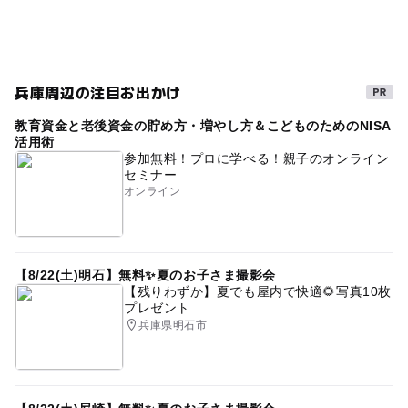
※当日のチケットをご希望の方はファミリーマート店舗内
公園併設
キャラクターイベント
ノガッパ
のファミポートにてご購入ください。
遊園地・テーマパーク
妖怪
ひも爺
チケット
※別途、国営明石海峡公園への入場料(おとな410円)が必
要となります。
イベント
淡路島
コマさん
秋のお出かけ2026
兵庫周辺の注目お出かけ
キャラクターに会える
キャラクター遊び場
教育資金と老後資金の貯め方・増やし方＆こどものためのNISA
活用術
参加無料！プロに学べる！親子のオンライン
セミナー
オンライン
【8/22(土)明石】無料✨夏のお子さま撮影会
【残りわずか】夏でも屋内で快適🌻写真10枚
プレゼント
兵庫県明石市