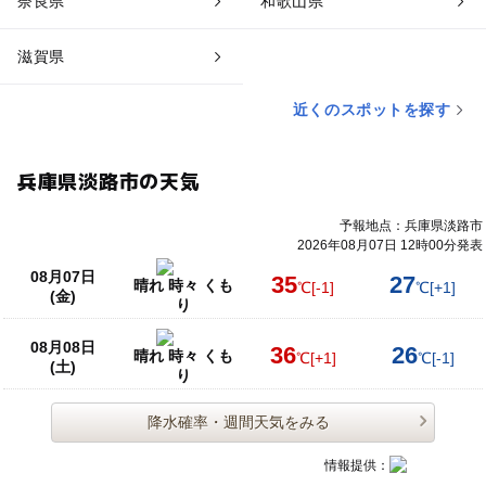
奈良県
和歌山県
滋賀県
近くのスポットを探す
兵庫県淡路市の天気
予報地点：兵庫県淡路市
2026年08月07日 12時00分発表
08月07日
35
27
晴れ 時々 くも
℃
[-1]
℃
[+1]
(金)
り
08月08日
36
26
晴れ 時々 くも
℃
[+1]
℃
[-1]
(土)
り
降水確率・週間天気をみる
情報提供：