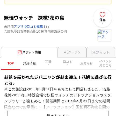
妖怪ウォッチ 探検!花の島
保存
0
未評価
アプリで口コミ投稿！
兵庫県淡路市夢舞台8-10 国営明石海峡公園
スポット情報
クーポン
チケット
イベント
写真
口コミ
TOP
詳細情報
お知らせ
見どころ
0
0
お花で描かれたジバニャンがお出迎え！花博に遊びに行
こう♪
※この施設は2015年5月31日をもちまして閉店しました。淡路
花博2015内、特設会場で妖怪ウォッチのアトラクションやスタ
ンプラリーが楽しめる！開催期間は2015年5月31日までの期間
限定なのでお早目に！【アトラクション】国営明石海峡公園の
ビジター棟にて開催。動くぬりえは、自分の