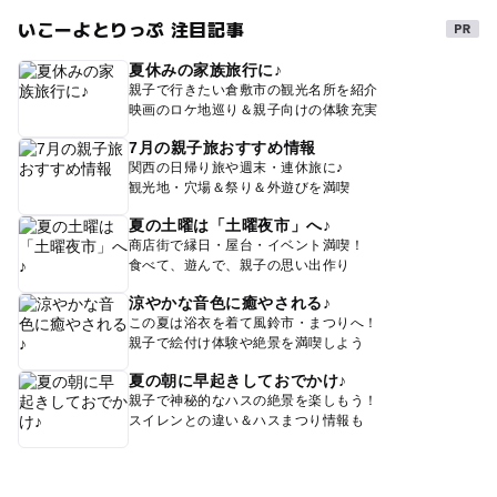
いこーよとりっぷ 注目記事
夏休みの家族旅行に♪
親子で行きたい倉敷市の観光名所を紹介
映画のロケ地巡り＆親子向けの体験充実
7月の親子旅おすすめ情報
関西の日帰り旅や週末・連休旅に♪
観光地・穴場＆祭り＆外遊びを満喫
夏の土曜は「土曜夜市」へ♪
商店街で縁日・屋台・イベント満喫！
食べて、遊んで、親子の思い出作り
涼やかな音色に癒やされる♪
この夏は浴衣を着て風鈴市・まつりへ！
親子で絵付け体験や絶景を満喫しよう
夏の朝に早起きしておでかけ♪
親子で神秘的なハスの絶景を楽しもう！
スイレンとの違い＆ハスまつり情報も