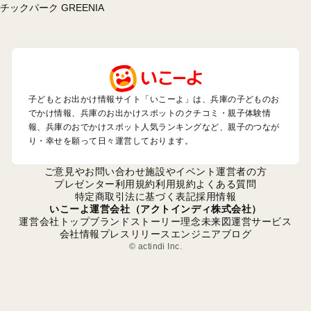
神戸・有馬・六甲山・西宮・明石のプールお出かけ
姫路・加古川・播磨・赤穂のプールお出かけ
尼崎・宝塚・芦屋・三田のプールお出かけ
淡路島のプールお出かけ
城崎・豊岡・竹野のプールお出かけ
神鍋・養父・和田山・鉢伏のプールお出かけ
香住・湯村・浜坂のプールお出かけ
子どもとお出かけ情報サイト「いこーよ」は、兵庫の子どものお
でかけ情報、兵庫のお出かけスポットのクチコミ・親子体験情
報、兵庫のおでかけスポット人気ランキングなど、親子のつなが
兵庫の定番お出かけスポット
り・幸せを願って日々運営しております。
兵庫の遊園地
兵庫の動物園
ご意見やお問い合わせ
施設やイベント運営者の方
兵庫のバーベキュー
プレゼンター利用規約
利用規約
よくある質問
特定商取引法に基づく表記
採用情報
兵庫の釣り
いこーよ運営会社（アクトインディ株式会社）
兵庫の牧場
運営会社トップ
ブランドストーリー
理念
未来図
運営サービス
兵庫のプール
会社情報
プレスリリース
エンジニアブログ
兵庫のアスレチック
© actindi Inc.
兵庫の公園・総合公園
兵庫の観光