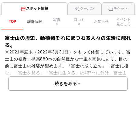
スポット情報
クーポン
チケット
イベント
写真
口コミ
TOP
詳細情報
お知らせ
見どころ
0
0
富士山の歴史、動植物それにまつわる人々の生活に触れ
る。
※2021年度末（2022年3月31日）をもって休館しています。富
士山の裾野、標高880ｍの自然豊かな十里木高原にあり、目の
前に富士山の雄姿が望めます。「富士の成り立ち」「富士に棲
む」「富士を見る」「富士に生きる」の4部門に分け、富士山
の歴史、動植物、それにまつわる人々の生活など
続きをみる