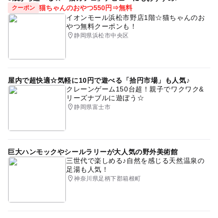
地層・地理・測量を学ぶ
2014年夏休み特集
猫ちゃんのおやつ550円⇒無料
クーポン
イオンモール浜松市野店1階☆猫ちゃんのお
雨の日でもOK
GW2016
やつ無料クーポンも！
静岡県浜松市中央区
屋内で超快適☆気軽に10円で遊べる「拾円市場」も人気♪
クレーンゲーム150台超！親子でワクワク&
リーズナブルに遊ぼう☆
静岡県富士市
巨大ハンモックやシールラリーが大人気の野外美術館
三世代で楽しめる♪自然を感じる天然温泉の
足湯も人気！
神奈川県足柄下郡箱根町