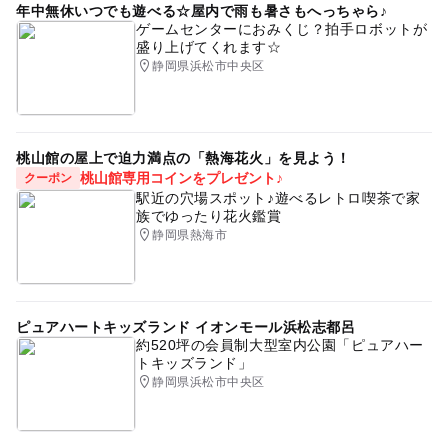
年中無休いつでも遊べる☆屋内で雨も暑さもへっちゃら♪
ゲームセンターにおみくじ？拍手ロボットが
盛り上げてくれます☆
静岡県浜松市中央区
桃山館の屋上で迫力満点の「熱海花火」を見よう！
桃山館専用コインをプレゼント♪
クーポン
駅近の穴場スポット♪遊べるレトロ喫茶で家
族でゆったり花火鑑賞
静岡県熱海市
ピュアハートキッズランド イオンモール浜松志都呂
約520坪の会員制大型室内公園「ピュアハー
トキッズランド」
静岡県浜松市中央区