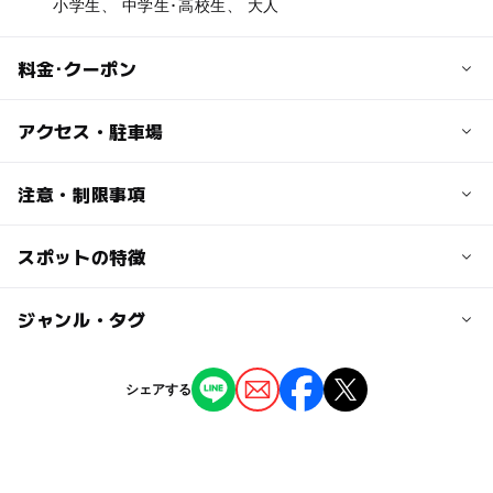
小学生、 中学生･高校生、 大人
料金･クーポン
子供の料金
アクセス・駐車場
100円
小・中学生
交通アクセス
注意・制限事項
東名高速裾野ICから県道24号線経由20分
大人の料金
スポットの特徴
地層・地理・測量を学ぶ：〇
210円
駐車可能台数
40台
◯
ー
駐車場あり
ジャンル・タグ
駅から近い
駐車場料金
ー
ー
授乳室あり
託児所
ジャンル
シェアする
無料
博物館・科学館
◯
ー
雨でもOK
ベビーカーOK
駐車場詳細
タグ
駐車場あり
ー
ー
食事持込OK
レストラン