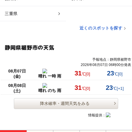
三重県
近くのスポットを探す
静岡県裾野市の天気
予報地点：静岡県裾野市
2026年08月07日 06時00分発表
08月07日
31
23
℃
[0]
℃
[0]
晴れ 一時 雨
(金)
08月08日
31
23
℃
[0]
℃
[+1]
晴れ のち 雨
(土)
降水確率・週間天気をみる
情報提供：