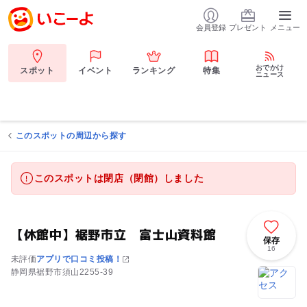
会員登録
プレゼント
メニュー
おでかけ
スポット
イベント
ランキング
特集
ニュース
このスポットの周辺から探す
このスポットは閉店（閉館）しました
【休館中】裾野市立 富士山資料館
保存
16
未評価
アプリで口コミ投稿！
静岡県裾野市須山2255-39