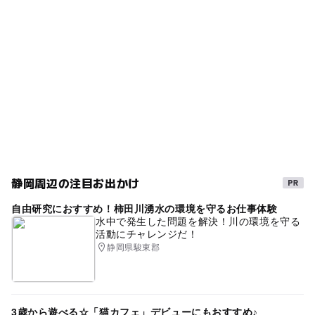
夏休み2014
シルバーウィーク2026
春休み2027
ー
ー
売店
オムツ交換台
東名高速道路
富士山
朝から遊べる
夏休み2016
GW(ゴールデンウィーク)2027
室内
家族で訪れる
GW(ゴールデンウィーク)2016
gw2015
自然体験
学習施設
ゴールデンウィーク2016
家族で学ぶ
遊びと学び
三連休
雨の日おでかけ
夏休み・自由研究2026
雨でも楽しめる
静岡周辺の注目お出かけ
午後から遊べる
GW(ゴールデンウィーク)2015
自由研究におすすめ！柿田川湧水の環境を守るお仕事体験
冬休み2025-2026
夏休み2026
夏休み自由研究
水中で発生した問題を解決！川の環境を守る
活動にチャレンジだ！
科学館・博物館
寒くても楽しめる
静岡県駿東郡
秋のお出かけ2026
GW
ミュージアム
駐車場あり
裾野
雨でも遊べる
夏休み2015
雨のお出かけ
3歳から遊べる☆「猫カフェ」デビューにもおすすめ♪