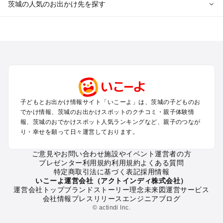
茨城の人気のお出かけ先を探す
茨城のエリアからプール子ども連れのお出かけスポット
を探す
柏・松戸・野田・取手のプールお出かけ
つくば・守谷・牛久のプールお出かけ
水戸・笠間のプールお出かけ
久喜・行田・加須・羽生のプールお出かけ
土浦・霞ヶ浦・鹿島・潮来のプールお出かけ
子どもとお出かけ情報サイト「いこーよ」は、茨城の子どものお
大洗・ひたちなかのプールお出かけ
でかけ情報、茨城のお出かけスポットのクチコミ・親子体験情
熊谷・太田・足利・古河のプールお出かけ
報、茨城のおでかけスポット人気ランキングなど、親子のつなが
日立・北茨城・奥久慈のプールお出かけ
り・幸せを願って日々運営しております。
常総・結城・桜川・境のプールお出かけ
ご意見やお問い合わせ
施設やイベント運営者の方
プレゼンター利用規約
利用規約
よくある質問
茨城の定番お出かけスポット
特定商取引法に基づく表記
採用情報
茨城の遊園地
いこーよ運営会社（アクトインディ株式会社）
運営会社トップ
ブランドストーリー
理念
未来図
運営サービス
茨城の動物園
会社情報
プレスリリース
エンジニアブログ
茨城のバーベキュー
© actindi Inc.
茨城の釣り