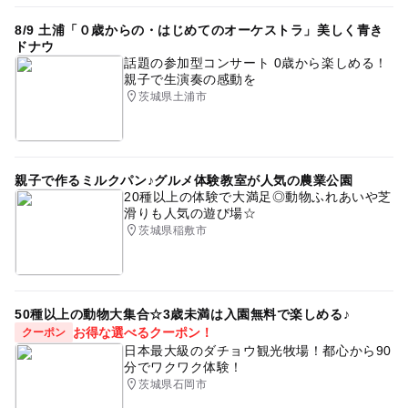
8/9 土浦「０歳からの・はじめてのオーケストラ」美しく青き
ドナウ
話題の参加型コンサート 0歳から楽しめる！
親子で生演奏の感動を
茨城県土浦市
親子で作るミルクパン♪グルメ体験教室が人気の農業公園
20種以上の体験で大満足◎動物ふれあいや芝
滑りも人気の遊び場☆
茨城県稲敷市
50種以上の動物大集合☆3歳未満は入園無料で楽しめる♪
お得な選べるクーポン！
クーポン
日本最大級のダチョウ観光牧場！都心から90
分でワクワク体験！
茨城県石岡市