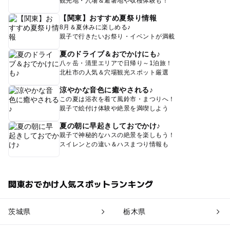
観光地・穴場＆避暑地や収穫体験も！
【関東】おすすめ夏祭り情報
8月＆夏休みに楽しめる♪
親子で行きたいお祭り・イベントが満載
夏のドライブ＆おでかけにも♪
八ヶ岳・清里エリアで日帰り～1泊旅！
北杜市の人気＆穴場観光スポット厳選
涼やかな音色に癒やされる♪
この夏は浴衣を着て風鈴市・まつりへ！
親子で絵付け体験や絶景を満喫しよう
夏の朝に早起きしておでかけ♪
親子で神秘的なハスの絶景を楽しもう！
スイレンとの違い＆ハスまつり情報も
関東おでかけ人気スポットランキング
茨城県
栃木県