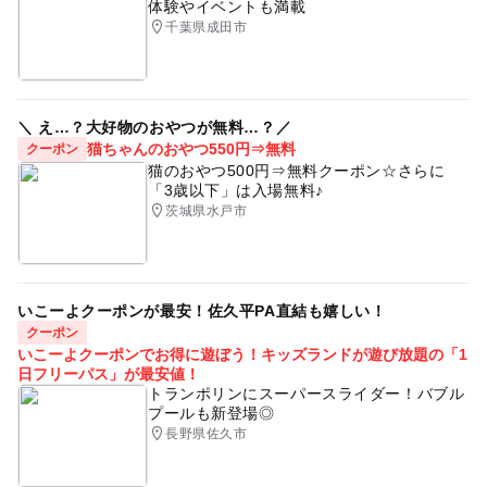
体験やイベントも満載
千葉県成田市
＼ え…？大好物のおやつが無料…？／
猫ちゃんのおやつ550円⇒無料
クーポン
猫のおやつ500円⇒無料クーポン☆さらに
「3歳以下」は入場無料♪
茨城県水戸市
いこーよクーポンが最安！佐久平PA直結も嬉しい！
クーポン
いこーよクーポンでお得に遊ぼう！キッズランドが遊び放題の「1
日フリーパス」が最安値！
トランポリンにスーパースライダー！バブル
プールも新登場◎
長野県佐久市