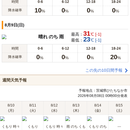
時間
0-6
6-12
12-18
18-24
10
0
0
0
降水確率
%
%
%
%
8月9日(日)
31
最高：
℃ [-1]
晴れ のち 雨
23
最低：
℃ [-1]
時間
0-6
6-12
12-18
18-24
0
0
0
20
降水確率
%
%
%
%
この先の10日間予報
週間天気予報
予報地点：茨城県ひたちなか市
2026年08月08日 00時00分発表
8/10
8/11
8/12
8/13
8/14
8/15
(月)
(火)
(水)
(木)
(金)
(土)
くもり 時々
くもり
くもり 時々
雨 のち くも
くもり のち
---