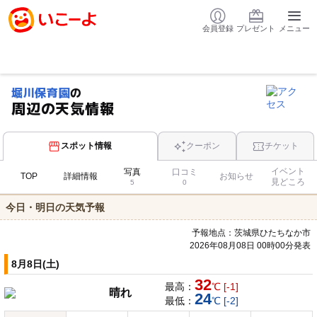
会員登録
プレゼント
メニュー
堀川保育園
の
周辺の天気情報
スポット情報
クーポン
チケット
イベント
写真
口コミ
TOP
詳細情報
お知らせ
見どころ
5
0
今日・明日の天気予報
予報地点：茨城県ひたちなか市
2026年08月08日 00時00分発表
8月8日(土)
32
最高：
℃ [-1]
晴れ
24
最低：
℃ [-2]