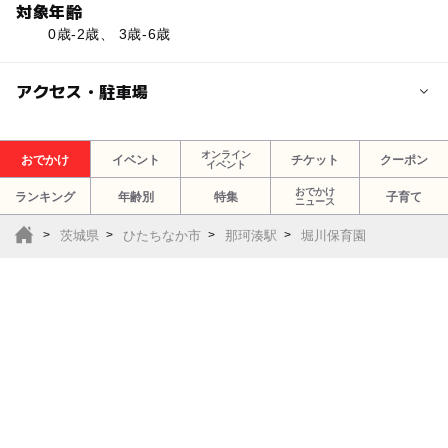
対象年齢
0歳-2歳、 3歳-6歳
アクセス・駐車場
近くの駅
オンライン
おでかけ
イベント
チケット
クーポン
イベント
那珂湊駅
おでかけ
ランキング
年齢別
特集
子育て
ニュース
殿山駅
茨城県
ひたちなか市
那珂湊駅
堀川保育園
高田の鉄橋駅