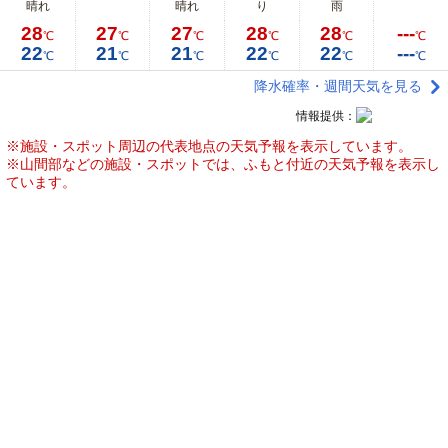
晴れ
晴れ
り
雨
28
27
27
28
28
---
℃
℃
℃
℃
℃
℃
22
21
21
22
22
---
℃
℃
℃
℃
℃
℃
降水確率・週間天気を見る
情報提供：
※施設・スポット周辺の代表地点の天気予報を表示しています。
※山間部などの施設・スポットでは、ふもと付近の天気予報を表示し
ています。