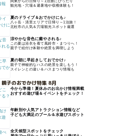
関東からの日帰り～1泊旅にぴったり
観光地・穴場＆避暑地や収穫体験も！
夏のドライブ＆おでかけにも♪
八ヶ岳・清里エリアで日帰り～1泊旅！
北杜市の人気＆穴場観光スポット厳選
涼やかな音色に癒やされる♪
この夏は浴衣を着て風鈴市・まつりへ！
親子で絵付け体験や絶景を満喫しよう
夏の朝に早起きしておでかけ♪
親子で神秘的なハスの絶景を楽しもう！
スイレンとの違い＆ハスまつり情報も
 親子のおでかけ特集 8月
今から準備！夏休みのお出かけ情報満載
おすすめ遊び場＆イベントをチェック！
年齢別や人気アトラクション情報など
子ども大満足のプール＆水遊びスポット
全天候型スポットをチェック
屋内で一日たっぷり思いっきり遊ぼう♪