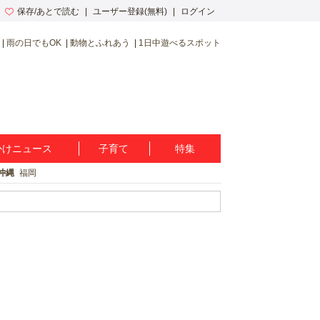
保存/あとで読む
ユーザー登録(無料)
ログイン
雨の日でもOK
動物とふれあう
1日中遊べるスポット
かけニュース
子育て
特集
沖縄
福岡