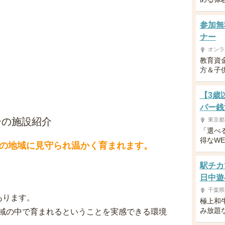
参加無
ナー
オンラ
教育資
方＆子供
【3歳
パー銭
ーの施設紹介
東京都
「選べ
得なW
の地域に見守られ温かく育まれます。
駅チカ
日中遊
千葉県
あります。
極上和
み放題
域の中で育まれるということを実感できる環境