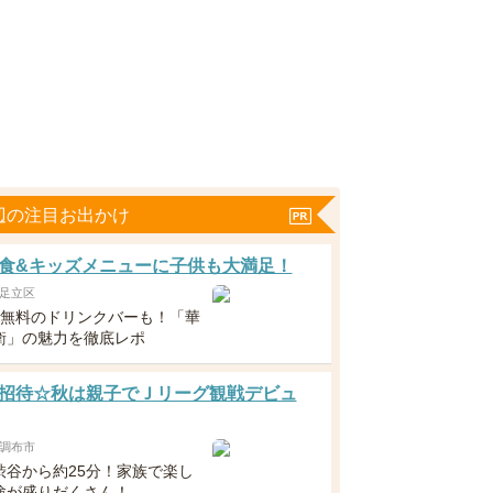
辺の注目お出かけ
食&キッズメニューに子供も大満足！
足立区
下無料のドリンクバーも！「華
衛」の魅力を徹底レポ
招待☆秋は親子でＪリーグ観戦デビュ
調布市
渋谷から約25分！家族で楽し
験が盛りだくさん！