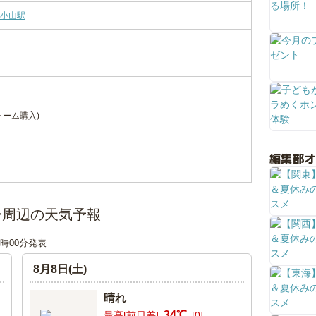
小山駅
ォーム購入)
編集部
ー周辺の天気予報
06時00分発表
8月8日(土)
晴れ
34℃
最高[前日差]
[0]