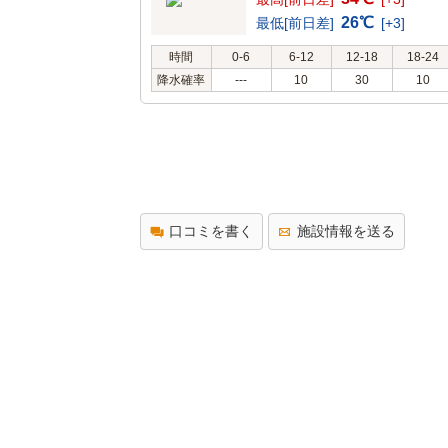
26℃
最低[前日差]
[+3]
時間
0-6
6-12
12-18
18-24
降水確率
---
10
30
10
口コミを書く
施設情報を送る