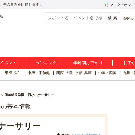
、夢の育みを応援します！
マイクーポン
春休み
イベント
ランキング
年齢別おでかけ
おで
東海
愛知
北陸・甲信越
関西
大阪
京都
兵庫
中国・四国
九州・
蓮美幼児学園 西小山ナーサリー
ーの基本情報
ナーサリー