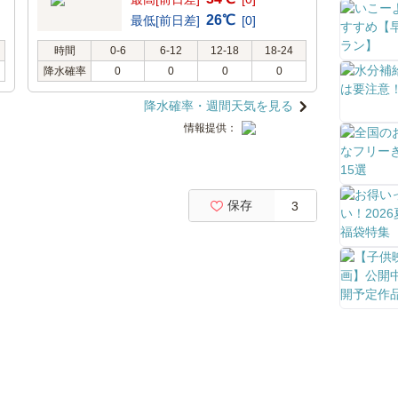
26℃
最低[前日差]
[0]
時間
0-6
6-12
12-18
18-24
降水確率
0
0
0
0
降水確率・週間天気を見る
情報提供：
保存
3