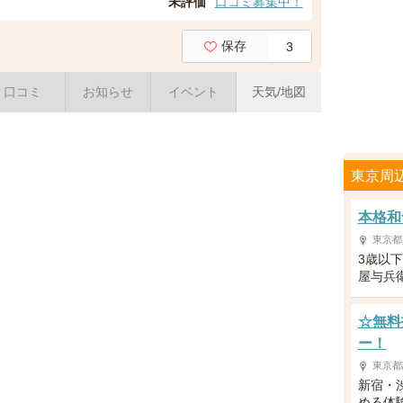
未評価
口コミ募集中！
保存
3
口コミ
お知らせ
イベント
天気/地図
東京周
本格和
東京都
3歳以
屋与兵
☆無料
ー！
東京都
新宿・
める体