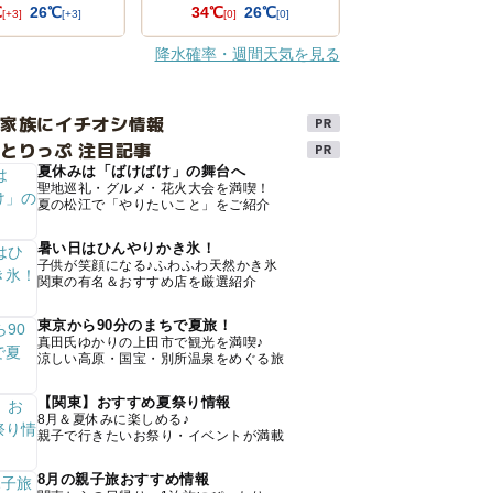
℃
26℃
34℃
26℃
[+3]
[+3]
[0]
[0]
降水確率・週間天気を見る
け家族にイチオシ情報
とりっぷ 注目記事
夏休みは「ばけばけ」の舞台へ
聖地巡礼・グルメ・花火大会を満喫！
夏の松江で「やりたいこと」をご紹介
暑い日はひんやりかき氷！
子供が笑顔になる♪ふわふわ天然かき氷
関東の有名＆おすすめ店を厳選紹介
東京から90分のまちで夏旅！
真田氏ゆかりの上田市で観光を満喫♪
涼しい高原・国宝・別所温泉をめぐる旅
【関東】おすすめ夏祭り情報
8月＆夏休みに楽しめる♪
親子で行きたいお祭り・イベントが満載
8月の親子旅おすすめ情報