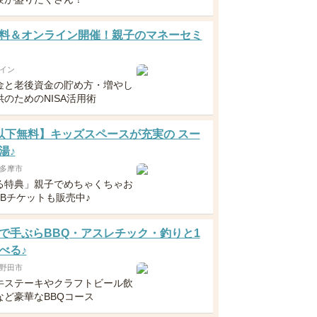
料＆オンライン開催！親子のマネーセミ
イン
金と老後資金の貯め方・増やし
のためのNISA活用術
以下無料】キッズスペースが充実の スー
湯♪
多摩市
る特典」親子でめちゃくちゃお
EBチケットも販売中♪
で手ぶらBBQ・アスレチック・釣りと1
べる♪
野田市
牛ステーキやクラフトビール飲
など豪華なBBQコース