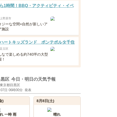
ら1時間！BBQ・アクティビティ・イベ
上野原市
タジーな空間×自然が新しいア
ア施設
ハートキッズランド ポンテポルタ千住
足立区
んなで楽しめる約740坪の大型
園！
目黒区
今日・明日の天気予報
東京都目黒区
月07日 06時00分
発表
金)
8月8日(土)
れ 一時 雨
晴れ