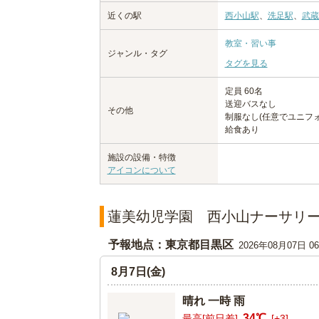
近くの駅
西小山駅
、
洗足駅
、
武蔵
教室・習い事
ジャンル・タグ
タグを見る
定員 60名
送迎バスなし
その他
制服なし(任意でユニフ
給食あり
施設の設備・特徴
アイコンについて
蓮美幼児学園 西小山ナーサリ
予報地点：東京都目黒区
2026年08月07日 
8月7日(金)
晴れ 一時 雨
34℃
最高[前日差]
[+3]