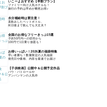
いこーよおすすめ【早割プラン】
ファミリー向け人気ホテルも！
旅行の予約は早めが断然お得♪
水分補給時は要注意！
直飲みしたペットボトル、
何日後まで飲んでも大丈夫？
全国のお得なフリーきっぷ15選
子供50円均一の切符から
100円で1日乗り放題も！
お得いっぱい！2026夏の福袋特集
早い者勝ち！数量限定の人気福袋
発売日や価格、内容を最速でお届け
【子供映画】公開中＆公開予定作品
パウ・パトロールや
アンパンマンの人気作