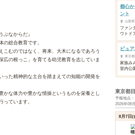
都心か
ント
山梨県
ファン
ウトド
うぶなからだ』
体の総合教育です。
ピュア
えこむのではなく、将来、大木になるであろう
東京都
深広の根っこ」を育てる幼児教育を志していま
家族み
室内公
いった精神的な土台を踏まえての知能の開発を
東京都
豊かな体力や豊かな情操というものを栄養とし
予報地点：
行っています。
2026年08
8月7日(
晴