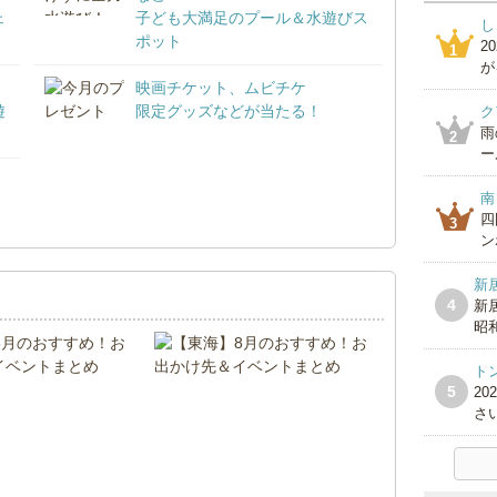
ェ
子ども大満足のプール＆水遊びス
し
ポット
2
1
が
映画チケット、ムビチケ
遊
限定グッズなどが当たる！
ク
雨
2
ー
南
！
四
3
ン
新
4
新
昭和
ト
5
2
さい