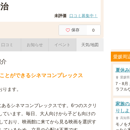
治
未評価
口コミ募集中！
保存
0
口コミ
お知らせ
イベント
天気/地図
愛媛周
紹介
夏休み
ことができるシネマコンプレックス
愛媛県
7・8
おります。
ラフル
家族の
にあるシネマコンプレックスです。6つのスクリ
りしよ
置しています。毎日、大人向けから子ども向けの
高知県
しており、映画館に来てから見る映画を選択す
モノを
しているため、立見の心配は不要です。
ったら