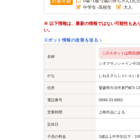
0歳･1歳･2歳の赤ちゃん(乳児
対象年齢
中学生･高校生
大人
※ 以下情報は、最新の情報ではない可能性もあ
い。
スポット情報の改善を送る
このスポットは閉店(館
名称
シネマサンシャイン今治
かな
しねまさんしゃいんいま
住所
愛媛県今治市東門町5-13
電話番号
0898-33-8882
営業時間
上映作品による
定休日
子供の料金
3歳以上中学生以下：10