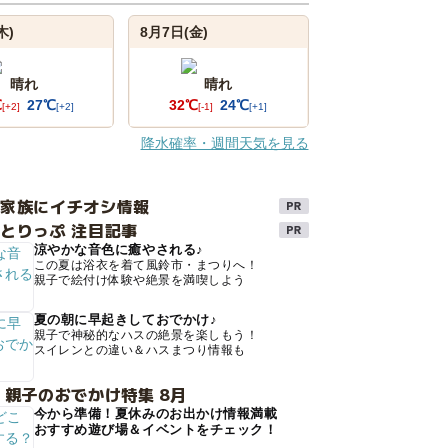
木)
8月7日(金)
晴れ
晴れ
℃
27℃
32℃
24℃
[+2]
[+2]
[-1]
[+1]
降水確率・週間天気を見る
け家族にイチオシ情報
とりっぷ 注目記事
涼やかな音色に癒やされる♪
この夏は浴衣を着て風鈴市・まつりへ！
親子で絵付け体験や絶景を満喫しよう
夏の朝に早起きしておでかけ♪
親子で神秘的なハスの絶景を楽しもう！
スイレンとの違い＆ハスまつり情報も
 親子のおでかけ特集 8月
今から準備！夏休みのお出かけ情報満載
おすすめ遊び場＆イベントをチェック！