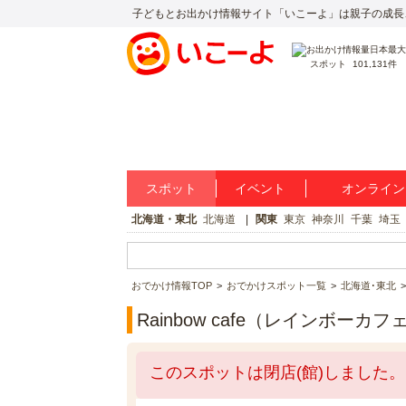
子どもとお出かけ情報サイト「いこーよ」は親子の成長
スポット
101,131件
スポット
イベント
オンライン
北海道・東北
北海道
関東
東京
神奈川
千葉
埼玉
おでかけ情報TOP
おでかけスポット一覧
北海道･東北
Rainbow cafe（レインボー
このスポットは閉店(館)しました。