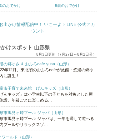
歳のおでかけ
9歳のおでかけ
かけスポット 山形県
8月3日更新（7月27日～8月2日分）
湯の郷ゆさ & おふろcafe yusa（山形）
022年12月、東北初のおふろcafeが旅館・悠湯の郷ゆ
内に誕生！ ...
童市子育て未来館 げんキッズ（山形）
げんキッズ」は小学生以下の子どもを対象とした屋
施設。年齢ごとに楽しめる...
形市馬見ヶ崎プール ジャバ（山形）
形市馬見ヶ崎プール ジャバは、一年を通して遊べる
内プールやリラックスゾ...
ナワールド（山形）