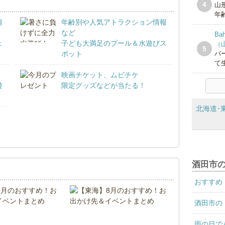
4
山
年齢
情
年齢別や人気アトラクション情報
など
Ba
ェ
子ども大満足のプール＆水遊びス
（
5
ポット
バ
て
映画チケット、ムビチケ
遊
限定グッズなどが当たる！
北海道･
！
酒田市
おすすめ
酒田市の
雨の日で