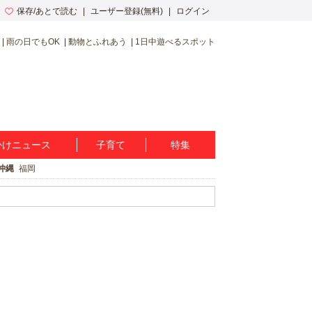
保存/あとで読む
ユーザー登録(無料)
ログイン
雨の日でもOK
動物とふれあう
1日中遊べるスポット
かけニュース
子育て
特集
沖縄
福岡