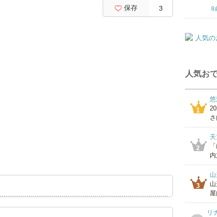
保存
3
8
人気おで
悠
2
1
さ
天
「
2
内
山
山
3
屋
リ