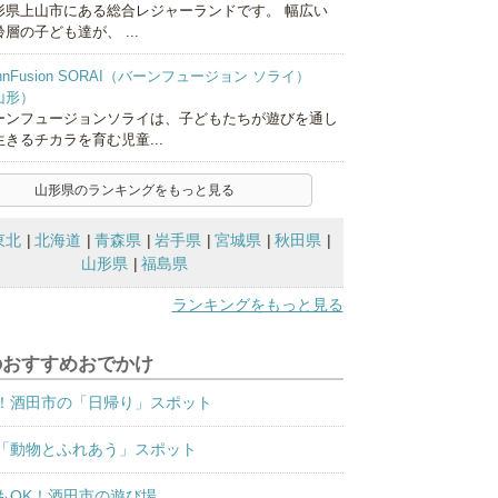
形県上山市にある総合レジャーランドです。 幅広い
層の子ども達が、 ...
hnFusion SORAI（バーンフュージョン ソライ）
山形）
ーンフュージョンソライは、子どもたちが遊びを通し
生きるチカラを育む児童...
山形県のランキングをもっと見る
東北
北海道
青森県
岩手県
宮城県
秋田県
山形県
福島県
ランキングをもっと見る
のおすすめおでかけ
！酒田市の「日帰り」スポット
「動物とふれあう」スポット
もOK！酒田市の遊び場