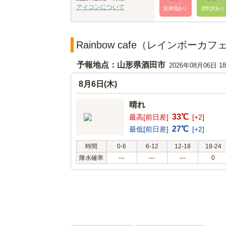
アイコンについて
駐車場あり
授乳室あり
Rainbow cafe（レインボー
予報地点：山形県酒田市
2026年08月06日 
8月6日(木)
晴れ
33℃
最高[前日差]
[+2]
27℃
最低[前日差]
[+2]
時間
0-6
6-12
12-18
18-24
降水確率
---
---
---
0