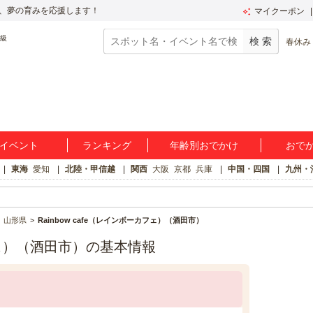
、夢の育みを応援します！
マイクーポン
春休み
イベント
ランキング
年齢別おでかけ
おで
東海
愛知
北陸・甲信越
関西
大阪
京都
兵庫
中国・四国
九州・
山形県
Rainbow cafe（レインボーカフェ）（酒田市）
カフェ）（酒田市）の基本情報