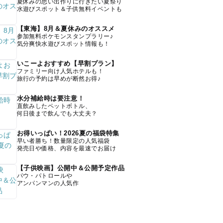
夏休みの思い出作りに行きたい夏祭り
水遊びスポット＆子供無料イベントも
【東海】8月＆夏休みのオススメ
参加無料ポケモンスタンプラリー♪
気分爽快水遊びスポット情報も！
いこーよおすすめ【早割プラン】
ファミリー向け人気ホテルも！
旅行の予約は早めが断然お得♪
水分補給時は要注意！
直飲みしたペットボトル、
何日後まで飲んでも大丈夫？
お得いっぱい！2026夏の福袋特集
早い者勝ち！数量限定の人気福袋
発売日や価格、内容を最速でお届け
【子供映画】公開中＆公開予定作品
パウ・パトロールや
アンパンマンの人気作