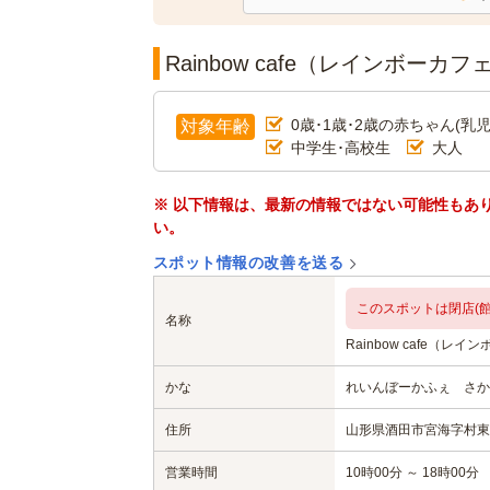
Rainbow cafe（レインボー
0歳･1歳･2歳の赤ちゃん(乳児
対象年齢
中学生･高校生
大人
※ 以下情報は、最新の情報ではない可能性もあ
い。
スポット情報の改善を送る
このスポットは閉店(館
名称
Rainbow cafe（レ
かな
れいんぼーかふぇ さか
住所
山形県酒田市宮海字村東1
営業時間
10時00分 ～ 18時00分