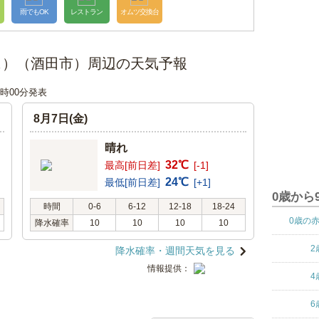
雨でもOK
レストラン
オムツ交換台
カフェ）（酒田市）周辺の天気予報
18時00分発表
8月7日(金)
晴れ
32℃
最高[前日差]
[-1]
24℃
最低[前日差]
[+1]
0歳から
時間
0-6
6-12
12-18
18-24
0歳の
降水確率
10
10
10
10
2
降水確率・週間天気を見る
情報提供：
4
6