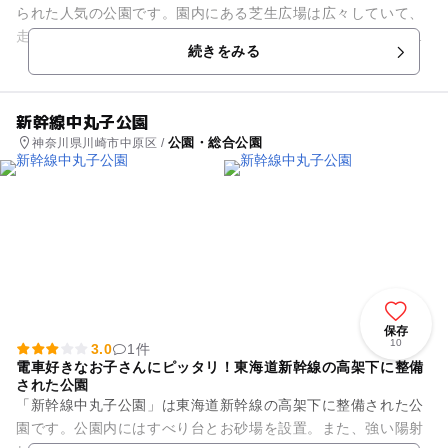
られた人気の公園です。園内にある芝生広場は広々していて、
走り回ったりボール遊びをするのにぴったり！子ども達が大好
続きをみる
きなアスレチック遊具や滑り...
新幹線中丸子公園
公園・総合公園
神奈川県川崎市中原区 /
保存
10
3.0
1件
電車好きなお子さんにピッタリ！東海道新幹線の高架下に整備
された公園
「新幹線中丸子公園」は東海道新幹線の高架下に整備された公
園です。公園内にはすべり台とお砂場を設置。また、強い陽射