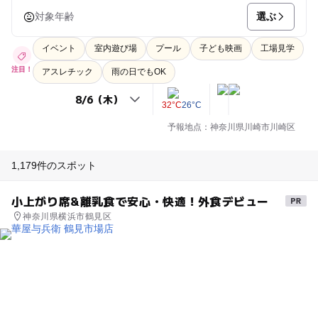
選ぶ
対象年齢
イベント
室内遊び場
プール
子ども映画
工場見学
注目！
アスレチック
雨の日でもOK
32°C
26°C
予報地点：神奈川県川崎市川崎区
1,179件のスポット
小上がり席&離乳食で安心・快適！外食デビュー
神奈川県横浜市鶴見区