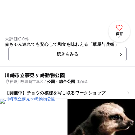
保存
6
未評価
0件
赤ちゃん連れでも安心して和食を味わえる「華屋与兵衛」
続きをみる
川崎市立夢見ヶ崎動物公園
公園・総合公園
神奈川県川崎市幸区 /
, 動物園
【開催中】チョウの模様を写し取るワークショップ