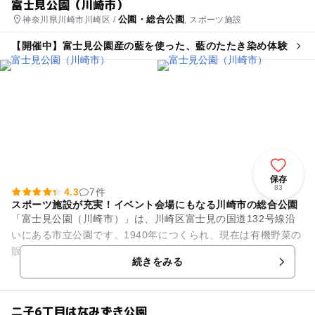
富士見公園（川崎市）
公園・総合公園
神奈川県川崎市川崎区 /
, スポーツ施設
【開催中】富士見公園産の藍を使った、藍のたたき染め体験
保存
83
4.3
7件
スポーツ施設が充実！イベント会場にもなる川崎市の総合公園
「富士見公園（川崎市）」は、川崎区富士見の国道132号線沿
いにある市立公園です。1940年につくられ、現在は有機野菜の
販売もするはぐくみの里や、川崎市唯一の相撲場などの施設を
続きをみる
有する市内最大規模の...
二子6丁目はなみずき公園