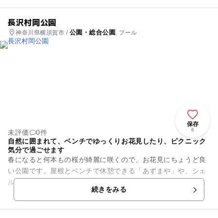
長沢村岡公園
公園・総合公園
神奈川県横須賀市 /
, プール
保存
6
未評価
0件
自然に囲まれて、ベンチでゆっくりお花見したり、ピクニック
気分で過ごせます
春になると何本もの桜が綺麗に咲くので、お花見にちょうど良
い公園です。屋根とベンチで休憩できる「あずまや」や、シェ
ルター風の休憩設備があるので、急な天候の変化にも安心。ピ
続きをみる
クニック気分でお出かけでき...