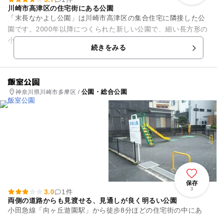
川崎市高津区の住宅街にある公園
「末長なかよし公園」は川崎市高津区の集合住宅に隣接した公
園です。2000年以降につくられた新しい公園で、細い長方形の
小さな敷地には、すべり台やブランコ、鉄棒、スイング遊具が
続きをみる
きれいに配置されていま...
飯室公園
公園・総合公園
神奈川県川崎市多摩区 /
保存
3
3.0
1件
両側の道路からも見渡せる、見通しが良く明るい公園
小田急線「向ヶ丘遊園駅」から徒步8分ほどの住宅街の中にあ