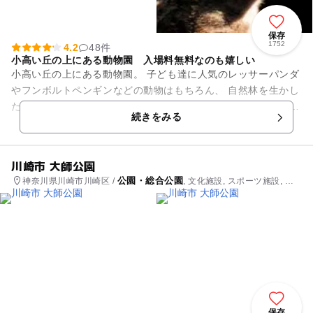
保存
1752
4.2
48件
小高い丘の上にある動物園 入場料無料なのも嬉しい
小高い丘の上にある動物園。 子ども達に人気のレッサーパンダ
やフンボルトペンギンなどの動物はもちろん、 自然林を生かし
た園内では、お弁当を広げながら、 四季折々の草花が楽しめ、
続きをみる
野鳥や昆虫を見...
川崎市 大師公園
公園・総合公園
神奈川県川崎市川崎区 /
, 文化施設, スポーツ施設, プ
ール
保存