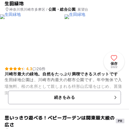
生田緑地
公園・総合公園
神奈川県川崎市多摩区 /
, 展望台
保存
1022
4.3
26件
川崎市最大の緑地。自然をたっぷり満喫できるスポットです
生田緑地公園は、川崎市内最大の都市公園です。年中無休で入
場無料。桜の名所として親しまれる枡形山広場をはじめ、菖蒲
園、あじさい山、メタセコイア林などがあり、四季折々の自然
続きをみる
が楽しめます。 公園施設...
思いっきり遊べる！ベビーガーデンは関東最大級の
広さ