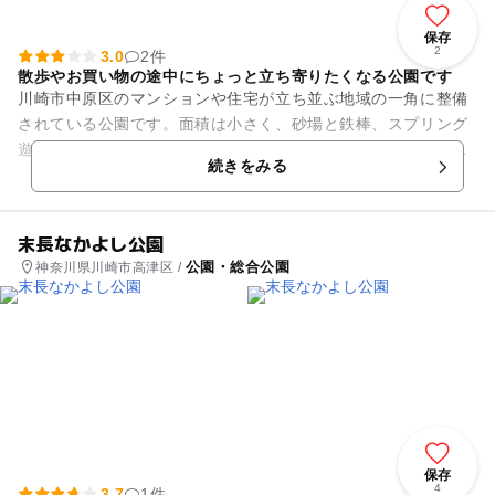
保存
2
3.0
2件
散歩やお買い物の途中にちょっと立ち寄りたくなる公園です
川崎市中原区のマンションや住宅が立ち並ぶ地域の一角に整備
されている公園です。面積は小さく、砂場と鉄棒、スプリング
遊具だけのこぢんまりとした公園ですが、未就園児などのお散
続きをみる
歩コースやお買い物の途中に...
末長なかよし公園
公園・総合公園
神奈川県川崎市高津区 /
保存
4
3.7
1件