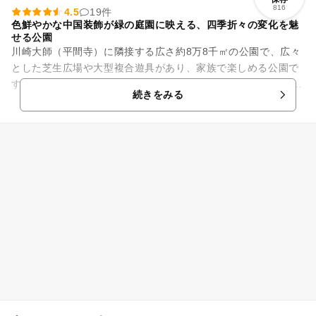
816
4.5
19件
色鮮やかな中国装飾が緑の庭園に映える、四季折々の変化を魅
せる公園
川崎大師（平間寺）に隣接する広さ約8万8千㎡の公園で、広々
とした芝生広場や大型複合遊具があり、家族で楽しめる公園で
す。 野球場、テニスコート、カナール、プールなどもありま
続きをみる
す。 また、中国庭園...