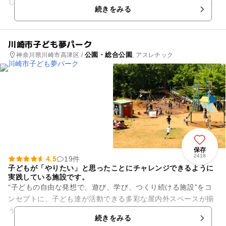
しもしとしと雨も高架が遮ってくれるので、天候に左右されず
続きをみる
遊ぶことができます。 ...
川崎市子ども夢パーク
公園・総合公園
神奈川県川崎市高津区 /
, アスレチック
保存
2418
4.5
19件
子どもが「やりたい」と思ったことにチャレンジできるように
実践している施設です。
“子どもの自由な発想で、遊び、学び、つくり続ける施設”をコ
ンセプトに、子ども達が活動できる多彩な屋内外スペースが揃
うスポットです。 屋外にはプレーパーク(冒険遊び場）、サイ
続きをみる
クリングロード、...