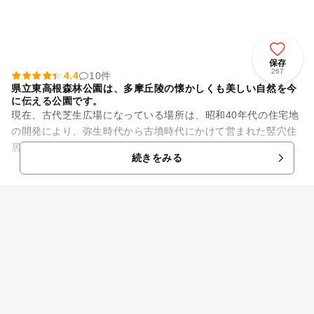
保存
267
4.4
10件
県立東高根森林公園は、多摩丘陵の懐かしくも美しい自然を今
に伝える公園です。
現在、古代芝生広場になっている場所は、昭和40年代の住宅地
の開発により、弥生時代から古墳時代にかけて営まれた竪穴住
居跡が発見され、また、周囲のシラカシ林（推定樹齢150～200
続きをみる
年）が、学術上非常...