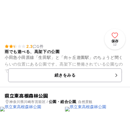
保存
12
2.3
1件
雨でも遊べる、高架下の公園
小田急小田原線「生田駅」と「向ヶ丘遊園駅」のちょうど間く
らいの位置にある公園です。高架下に整備されている公園なの
で、雨が降っていても遊べるのが嬉しいポイント。真夏の暑い
続きをみる
時期にも直射日光を気にせず...
県立東高根森林公園
公園・総合公園
神奈川県川崎市宮前区 /
, 自然景観