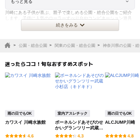
もっと見る
川崎にある子供が喜ぶ、親子で楽しめる公園・総合公園をご紹介
室内遊び場
遊園地
します。子供に人気のローラーすべり台やコンビネーション遊具
などの遊具や、じゃぶじゃぶ池
続きをみる
テーマパーク
動物園
公園・総合公園
関東の公園・総合公園
神奈川県の公園・総
サファリパーク
植物園・フラワーパー
ク
迷ったらココ！旬なおすすめスポット
キャンプ場
バーベキュー
釣り
自然景観
いちご狩り
農業体験
雨の日でもOK
室内アスレチック
雨の日でもOK
潮干狩り
社会見学
カワスイ 川崎水族館
ボーネルンドあそびのせ
ALCJUMP川崎
かいグランツリー武蔵小
杉店（キドキド）
工場見学
体験施設
4.6
4.3
4.8