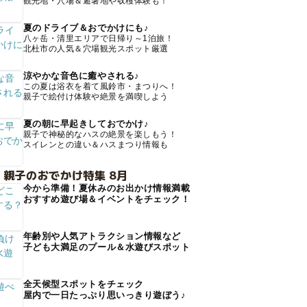
観光地・穴場＆避暑地や収穫体験も！
夏のドライブ＆おでかけにも♪
八ヶ岳・清里エリアで日帰り～1泊旅！
北杜市の人気＆穴場観光スポット厳選
涼やかな音色に癒やされる♪
この夏は浴衣を着て風鈴市・まつりへ！
親子で絵付け体験や絶景を満喫しよう
夏の朝に早起きしておでかけ♪
親子で神秘的なハスの絶景を楽しもう！
スイレンとの違い＆ハスまつり情報も
 親子のおでかけ特集 8月
今から準備！夏休みのお出かけ情報満載
おすすめ遊び場＆イベントをチェック！
年齢別や人気アトラクション情報など
子ども大満足のプール＆水遊びスポット
全天候型スポットをチェック
屋内で一日たっぷり思いっきり遊ぼう♪