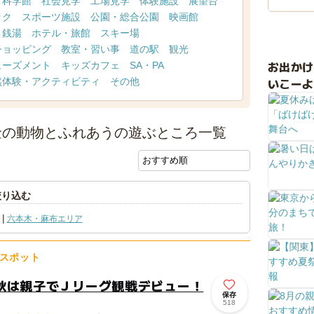
・科学館
社会見学
工場見学
体験施設
展望台
ック
スポーツ施設
公園・総合公園
映画館
・銭湯
ホテル・旅館
スキー場
ショッピング
教室・習い事
道の駅
観光
お出か
ューズメント
キッズカフェ
SA・PA
いこーよ
然体験・アクティビティ
その他
金の動物とふれあうの遊ぶところ一覧
絞り込む
六本木・麻布エリア
スポット
秋は親子でＪリーグ観戦デビュー！
保存
518