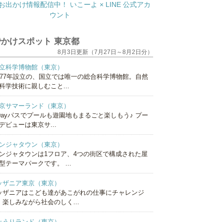
かけスポット 東京都
8月3日更新（7月27日～8月2日分）
立科学博物館（東京）
877年設立の、国立では唯一の総合科学博物館。自然
科学技術に親しむこと...
京サマーランド（東京）
Dayパスでプールも遊園地もまるごと楽しもう♪ プー
デビューは東京サ...
ンジャタウン（東京）
ンジャタウンは1フロア、4つの街区で構成された屋
型テーマパークです。 ...
ッザニア東京（東京）
ッザニアはこども達があこがれの仕事にチャレンジ
、楽しみながら社会のしく...
みうりランド（東京）