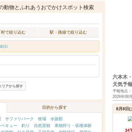
の動物とふれあうおでかけスポット検索
町村で絞り込む
駅・路線で絞り込む
(1)
六本木
天気予
エリアから探す
予報地点：
2026年08
目的から探す
8月8日(
園
サファリパーク
牧場
水族館
ーベキュー
釣り
自然景観
果物狩り・収穫体験
34