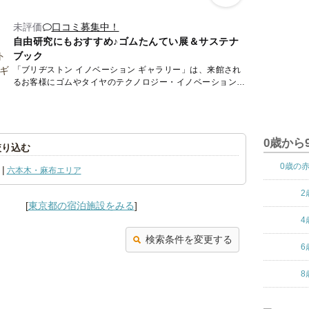
未評価
口コミ募集中！
自由研究にもおすすめ♪ゴムたんてい展＆サステナ
ブック
「ブリヂストン イノベーション ギャラリー」は、来館され
るお客様にゴムやタイヤのテクノロジー・イノベーションで
驚きをもたらす展示を実施しています。体験型コンテンツも
あり、駐車...
0歳から
絞り込む
0歳の
六本木・麻布エリア
2
[
東京都の宿泊施設をみる
]
4
検索条件を変更する
6
8