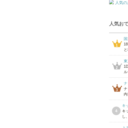
人気おで
国
1
1
と
東
1
2
ル
ナ
ナ
3
内
キ
4
キ
し
よ