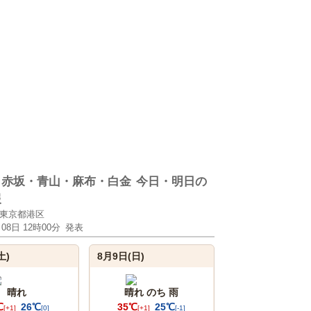
・赤坂・青山・麻布・白金
今日・明日の
報
東京都港区
月08日 12時00分
発表
土)
8月9日(日)
晴れ
晴れ のち 雨
℃
26℃
35℃
25℃
[+1]
[0]
[+1]
[-1]