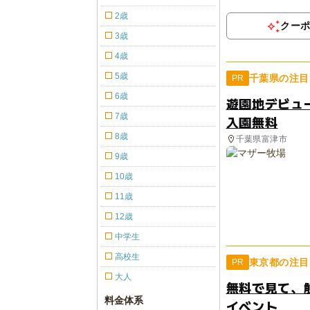
2歳
クー
3歳
4歳
5歳
千葉県の注目
PR
6歳
遊園地デビュ
7歳
入園無料
8歳
千葉県富津市
9歳
10歳
11歳
12歳
中学生
高校生
東京都の注目
PR
大人
無料で見て、
料金体系
イベント