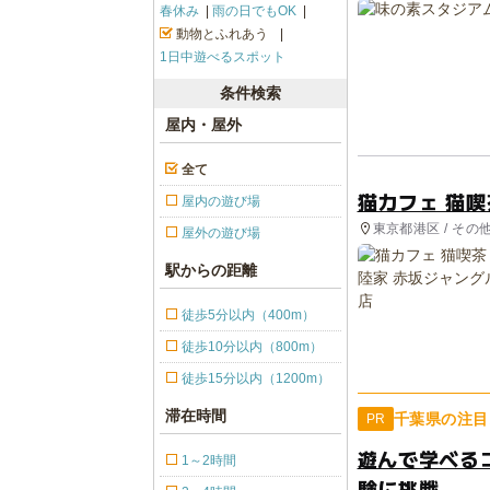
春休み
雨の日でもOK
動物とふれあう
1日中遊べるスポット
条件検索
屋内・屋外
全て
猫カフェ 猫喫
屋内の遊び場
東京都港区 / その
屋外の遊び場
駅からの距離
徒歩5分以内（400m）
徒歩10分以内（800m）
徒歩15分以内（1200m）
滞在時間
千葉県の注目
PR
遊んで学べる
1～2時間
験に挑戦