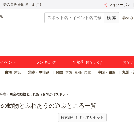
、夢の育みを応援します！
マイクーポン
春休み
イベント
ランキング
年齢別おでかけ
おで
東海
愛知
北陸・甲信越
関西
大阪
京都
兵庫
中国・四国
九州・
麻布・白金の動物とふれあうおでかけスポット
金の動物とふれあうの遊ぶところ一覧
検索条件をすべてリセット