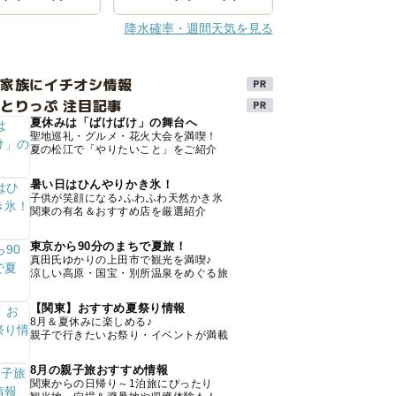
降水確率・週間天気を見る
け家族にイチオシ情報
とりっぷ 注目記事
夏休みは「ばけばけ」の舞台へ
聖地巡礼・グルメ・花火大会を満喫！
夏の松江で「やりたいこと」をご紹介
暑い日はひんやりかき氷！
子供が笑顔になる♪ふわふわ天然かき氷
関東の有名＆おすすめ店を厳選紹介
東京から90分のまちで夏旅！
真田氏ゆかりの上田市で観光を満喫♪
涼しい高原・国宝・別所温泉をめぐる旅
【関東】おすすめ夏祭り情報
8月＆夏休みに楽しめる♪
親子で行きたいお祭り・イベントが満載
8月の親子旅おすすめ情報
関東からの日帰り～1泊旅にぴったり