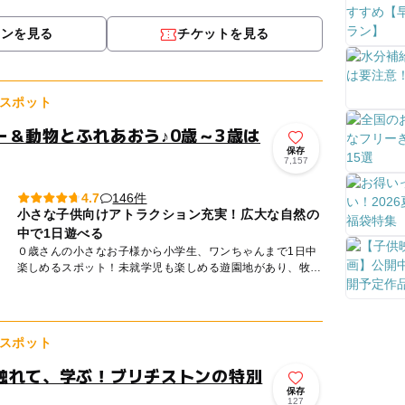
間と可愛い猫ちゃんたちがお待ちしております。また、2歳
以下...
ポンを見る
チケットを見る
スポット
ー＆動物とふれあおう♪0歳～3歳は
保存
7,157
146件
4.7
小さな子供向けアトラクション充実！広大な自然の
中で1日遊べる
０歳さんの小さなお子様から小学生、ワンちゃんまで1日中
楽しめるスポット！未就学児も楽しめる遊園地があり、牧場
ならではの乗馬や乳牛の手搾り体験、アヒルの大行進など動
物ふれあいイ...
スポット
触れて、学ぶ！ブリヂストンの特別
保存
127