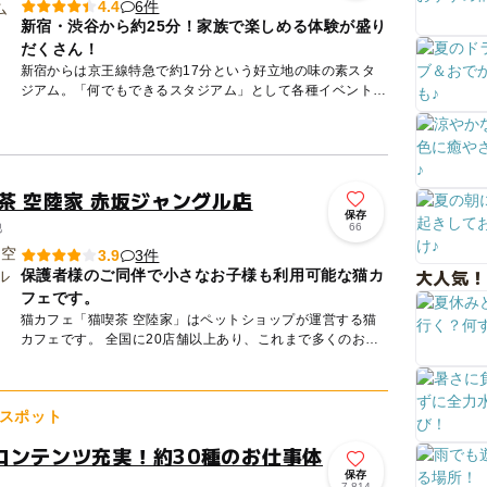
6件
4.4
新宿・渋谷から約25分！家族で楽しめる体験が盛り
だくさん！
新宿からは京王線特急で約17分という好立地の味の素スタ
ジアム。「何でもできるスタジアム」として各種イベントが
開催されているほか、JリーグのFC東京・東京ヴェルディの
ホームスタ...
茶 空陸家 赤坂ジャングル店
保存
他
66
3件
3.9
大人気！
保護者様のご同伴で小さなお子様も利用可能な猫カ
フェです。
猫カフェ「猫喫茶 空陸家」はペットショップが運営する猫
カフェです。 全国に20店舗以上あり、これまで多くのお客
様に親しまれて参りました。 世代は幅広く、お子様（保護
者様ご...
スポット
コンテンツ充実！約30種のお仕事体
保存
7,814