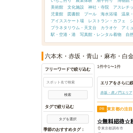
いちご狩り
農業体験
潮干狩り
博物館
美術館
文化施設
神社・寺院
アスレチ
児童館
図書館
プール
海水浴場
温泉
アイススケート場
レストラン・カフェ
プラネタリウム・天文台
カラオケ
アミ
駅・空港・港
写真館・レンタル着物
自
六本木・赤坂・青山・麻布・白
1件中1〜1件
フリーワードで絞り込む
エリアをさらに
赤坂・虎ノ門エリア
タグで絞り込む
東京都の注目
PR
タグを選択
☆無料招待☆
東京都調布市
季節のおすすめタグ：