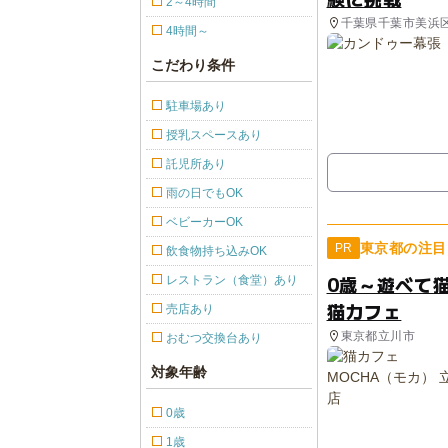
2～4時間
千葉県千葉市美浜
4時間～
こだわり条件
駐車場あり
授乳スペースあり
託児所あり
雨の日でもOK
ベビーカーOK
東京都の注目
PR
飲食物持ち込みOK
0歳～遊べて
レストラン（食堂）あり
猫カフェ
売店あり
東京都立川市
おむつ交換台あり
対象年齢
0歳
1歳