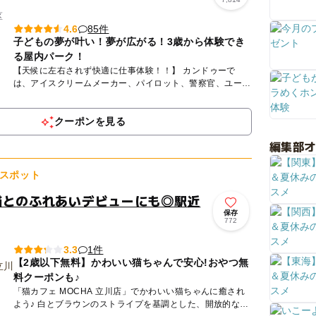
区
85件
4.6
子どもの夢が叶い！夢が広がる！3歳から体験でき
る屋内パーク！
【天候に左右されず快適に仕事体験！！】 カンドゥーで
は、アイスクリームメーカー、パイロット、警察官、ユーチ
ューバー、モデル、スペースセンタークルー、歯科医など約
30種以上の...
クーポンを見る
編集部
スポット
猫とのふれあいデビューにも◎駅近
保存
772
1件
3.3
【2歳以下無料】かわいい猫ちゃんで安心!おやつ無
料クーポンも♪
「猫カフェ MOCHA 立川店」でかわいい猫ちゃんに癒され
よう♪ 白とブラウンのストライプを基調とした、開放的な空