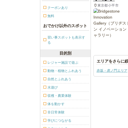
東京都小平市
クーポンあり
無料
おでかけ以外のスポット
習い事スポットも表示す
る
目的別
エリアをさらに
レジャー施設で遊ぶ
赤坂・虎ノ門エリア
動物・植物とふれあう
自然とふれあう
水遊び
収穫・農業体験
体を動かす
非日常体験
学びにつながる