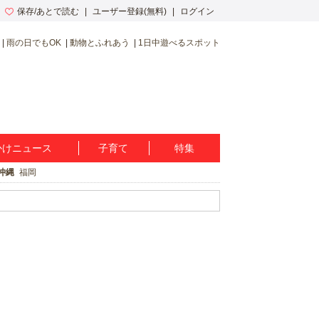
保存/あとで読む
ユーザー登録(無料)
ログイン
雨の日でもOK
動物とふれあう
1日中遊べるスポット
かけニュース
子育て
特集
沖縄
福岡