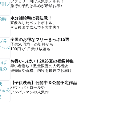
ファミリー向け人気ホテルも！
旅行の予約は早めが断然お得♪
水分補給時は要注意！
直飲みしたペットボトル、
何日後まで飲んでも大丈夫？
全国のお得なフリーきっぷ15選
子供50円均一の切符から
100円で1日乗り放題も！
お得いっぱい！2026夏の福袋特集
早い者勝ち！数量限定の人気福袋
発売日や価格、内容を最速でお届け
【子供映画】公開中＆公開予定作品
パウ・パトロールや
アンパンマンの人気作