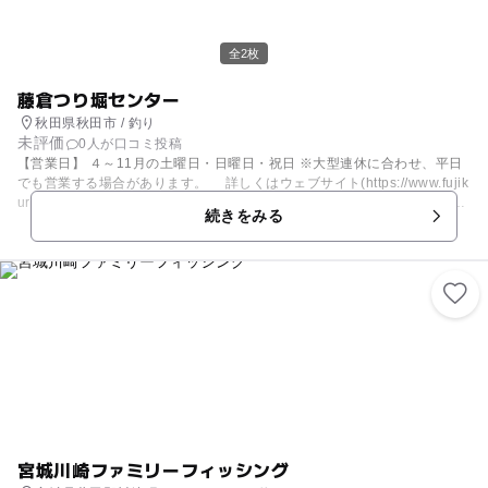
全2枚
藤倉つり堀センター
秋田県秋田市 / 釣り
未評価
0人が口コミ投稿
【営業日】 ４～11月の土曜日・日曜日・祝日 ※大型連休に合わせ、平日
でも営業する場合があります。 詳しくはウェブサイト(https://www.fujik
ura-tc.com/)の 営業日カレンダーをご覧ください。 ※12月～4月中旬は
続きをみる
冬季休業をいただいております。 【営業時間】 ４～ ９月 AM 10:00～P
M 5:00 10〜11月 AM 10:00～PM 4:00 ※天候不順により休業する場
合がありますので 天候に不安がある場合は電話でお問合せの上ご来場
ください。 【料金システム】 ○レンタル代………………………500円(税
込)/1セット 釣り竿・ねりエサ・バケツで1セットです。 ご家族やお
友達とご一緒にいらした場合でも 1セットからレンタルできます。 ○お
魚代……………………………250円/100ｇ 釣ったお魚は全てお買い上げ
となります。 計量し、100ｇあたり250円で計算します。 釣ったお魚を
お預かりして炭火で焼く、 焼きサービスもしております。 ○お魚焼き炭
代……………………100円/1匹 釣ったばかりのお魚を炭火でじっくり焼
きあげます。 自然の中で食べる焼きたてのお魚は格別ですよ♪ 【お魚の
種類】 岩魚(イワナ)と虹鱒(ニジマス)の２種類のお魚を放流しています。
無料駐車場もございます♫(20台程度) 皆様のご来場、心よりお待ちしてお
宮城川崎ファミリーフィッシング
ります～♫