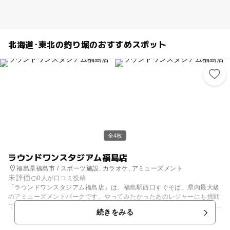
し！ 国立公園の中で四季折々の自然とふれあって、家族でゆっくり特別な
一日を過ごしてみませんか？
北海道･東北の釣り堀のおすすめスポット
全4枚
ラウンドワンスタジアム福島店
福島県福島市 / スポーツ施設, カラオケ, アミューズメント
未評価
0人が口コミ投稿
「ラウンドワンスタジアム福島店」は、福島駅西口すぐそば、県内最大級
のアミューズメントパークです。やってみたかったあのレジャーにも挑戦
できるスポッチャは、20種類以上のスポーツのほか、釣り堀やガンシュー
続きをみる
ティングなどのアイテムも。全38レーン、大迫力の大型スクリーン設置の
ボウリングフロアも根強い人気です。最新マッサージチェアや、ステージ