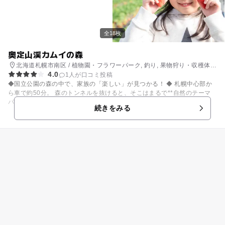
全18枚
奥定山渓カムイの森
北海道札幌市南区 / 植物園・フラワーパーク, 釣り, 果物狩り・収穫体
4.0
験, いちご狩り, 自然体験・アクティビティ
1人が口コミ投稿
◆国立公園の森の中で、家族の「楽しい」が見つかる！ ◆ 札幌中心部か
ら車で約50分。 森のトンネルを抜けると、そこはまるで**自然のテーマ
パーク！** 定山渓の奥座敷に広がる「奥定山渓カムイの森」は、 東京ド
続きをみる
ーム約7個分の広さを誇る、自然の循環を体験できる施設です。 野生動物
や野鳥にも出会えるワクワクの一本道をのぼった先に、 どこか懐かしい、
癒しの大自然が広がっています。 森のパスポートでゆっくり過ごすのもよ
し、 森パスがついたセットプランでアクティブに楽しむこともできます。
【家族にうれしいポイントがいっぱい！】 🍓 **季節の果物狩り** いち
ご・さくらんぼ・ブルーベリー・りんごなど、リレー形式で旬の果物を収
穫！ スーパーにはないレアな品種や、もぎたての果実を味わえます。 🌳 *
*自然体験アクティビティ** 川遊び・魚釣り・ツリートレッキング・野遊
びなど、自然の中で体をめいっぱい動かそう！ 🛠️ **手作り体験も充実**
ジャムづくり、木工スプーン作り、自然素材のクラフト体験など、親子で
楽しめるものづくりも。 💧 **森の湧き水でリフレッシュ** すべての食
事・ドリンクに湧き水を使用。冷たい湧き水もその場でゴクゴク！ **週末
は、森の中でのびのびと** のんびり過ごすもよし、アクティブに遊ぶもよ