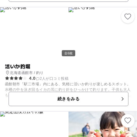
いて、食べることができるイカ釣堀は、小学生のお子様に大人気ですよ。
早朝から開いているので、ちょっぴり早起きして家族で行ってみるのも楽
しそうですね。
全6枚
活いか釣堀
北海道函館市 / 釣り
4.0
2人が口コミ投稿
函館朝市「駅二市場」内にある、気軽に活いか釣りが楽しめるスポット。
水槽の中を泳ぎ回るイカの耳に釣り針をひっかけて釣ります。子供も大人
も楽しめるとあって、場内でも特に多くの人が集まる人気コーナーです。
続きをみる
他の人が釣る様子を見るだけでも十分楽しめるかも♪ 自分で釣ったイカは
2階の食堂に持ち込むと、さばいて刺身にしてくれます。新鮮な活いかの
美味しさをぜひお子さんと一緒に味わってみてくださいね。