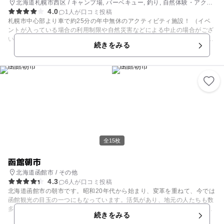
北海道札幌市西区 / キャンプ場, バーベキュー, 釣り, 自然体験・アクテ
4.0
ィビティ
1人が口コミ投稿
札幌市中心部より車で約25分の年中無休のアクティビティ施設！ （イベ
ントが入っている場合の利用制限や自然災害などによる中止の場合がござ
います） ★オールシーズン★ ・キャンプ場 直火OK！オートキャンプ！
続きをみる
自然の地形を利用したTAKIBIサイト ・北海道のソウルフード！ジンギス
カン炭火BBQ！ ・イベント貸し出しなど ※アクティビティとＢＢＱをセ
ットにしたお得なプランもあります♪
全15枚
函館朝市
北海道函館市 / その他
4.3
6人が口コミ投稿
北海道函館市の朝市です。昭和20年代から始まり、変革を重ねて、今では
函館観光の目玉の一つにもなっています。活気があり、地元の人たちも数
多く訪れるこの場所では、100を超える店舗がひしめいていて、新鮮な海
続きをみる
の幸を思う存分味わうことができます。釣ったイカをその場ですぐにさば