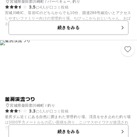
宮城県柴田郡川崎町 / バーベキュー, 釣り
3.5
4人が口コミ投稿
宮城川崎IC、笹谷ICのどちらからでも10分、国道286号線沿いとアクセス
しやすいファミリー向けの管理釣り場。ちびっこからおじいちゃん、おば
あちゃんまで3世代でニジマス釣りを楽しめます。釣竿からエサ、釣り道
続きをみる
具まで揃っているので手ぶらでOK。家族で釣り大会をすれば、盛り上が
ること間違いナシ！ 6月～9月のの夏時期には、魚のつかみ取り専用コー
ナーでニジマスやイワナを自由につかみ取りしたり、持ち込み制のバーベ
キューコーナーで釣った魚を焼いて食べたりと思い出作りにピッタリのス
ポットです。
釜房渓流つり
宮城県柴田郡川崎町 / 釣り
3.3
1人が口コミ投稿
釜房ダム近くにある自然に囲まれた管理釣り場。渓流をせき止めた釣り場
は3000平方メートルもの広い面積を誇り、ニジマスやイワナが放流され
ています。貸し竿やエサの販売もあるので、気軽にちびっこたちと一緒に
続きをみる
釣りを楽しんでみませんか。通年営業のうえ、ルアー・フライフィッシン