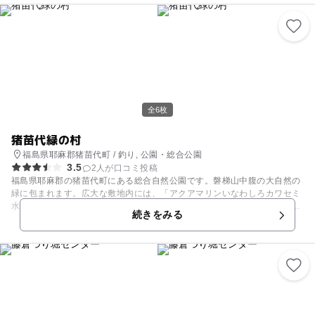
付きの部屋を用意したカラオケボックス、カジノを思わせるアミューズメ
ントコーナーも、ぜひご家族でお楽しみください。 【釣り情報】 用具レ
ンタル/あり
全6枚
猪苗代緑の村
福島県耶麻郡猪苗代町 / 釣り, 公園・総合公園
3.5
2人が口コミ投稿
福島県耶麻郡の猪苗代町にある総合自然公園です。磐梯山中腹の大自然の
緑に包まれます。広大な敷地内には、「アクアマリンいなわしろカワセミ
水族館」、「バーベキューハウス」、「釣堀」、「魚のつかみ取り池広
続きをみる
場」、「体験農園」などの施設が揃っています。すがすがしく澄み切った
空気を思い切り吸い込みながら、多彩なアウトドアを楽しむことができま
す。 釣竿レンタル/あり 釣った魚を食べる施設/あり