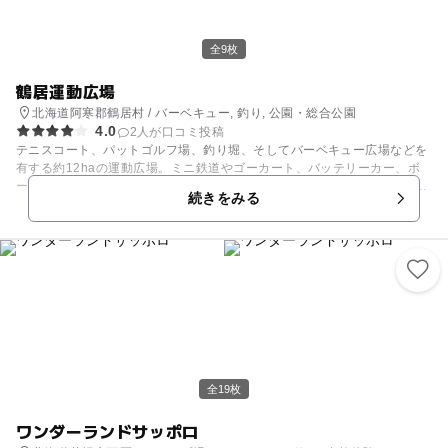
全9枚
鶴居運動広場
北海道阿寒郡鶴居村 / バーベキュー, 釣り, 公園・総合公園
4.0
2人が口コミ投稿
テニスコート、パットゴルフ場、釣り堀、そしてバーベキュー広場などを
有する約12haの運動広場。ミニ鉄道やゴーカート、バッテリーカー、ボ
ートなど子供達が大好きな乗り物系遊具も充実しており大人から子どもま
続きをみる
で楽しめるスポットです。また園内にはお洒落な外観のカフェもあり、お
茶はもちろん鶴居町自慢の「つるいチーズ」を使ったメニューもいただけ
ます。無料のキッズルームもあるので休憩にはもってこいの場所ですよ。
園の隣には温泉施設があるので、たっぷり遊んでいい汗をかいたらこちら
でさっぱりしていっては？ ※釣った魚を食べる施設/あり
全19枚
ワンダーランドサッポロ