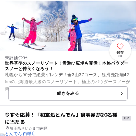
保存
38
未評価
0件
世界基準のスノーリゾート！雪遊び広場も完備！本格パウダー
スノーと仲良くなろう！
札幌から90分で絶景ゲレンデ！全3山37コース、総滑走距離42
kmの北海道最大級のスノーリゾート。極上のパウダースノーが
楽しめる他、迫力満点の犬ぞり・雪上の乗馬散策・スノーモー
続きをみる
ビルなどのウィンタ...
今すぐ応募！「和食処とんでん」食事券が20名様
に当たる
埼玉県さいたま市南区