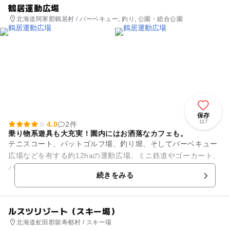
鶴居運動広場
北海道阿寒郡鶴居村 / バーベキュー, 釣り, 公園・総合公園
保存
117
4.0
2件
乗り物系遊具も大充実！園内にはお洒落なカフェも。
テニスコート、パットゴルフ場、釣り堀、そしてバーベキュー
広場などを有する約12haの運動広場。ミニ鉄道やゴーカート、
バッテリーカー、ボートなど子供達が大好きな乗り物系遊具も
続きをみる
充実しており大人から子...
ルスツリゾート（スキー場）
北海道虻田郡留寿都村 / スキー場