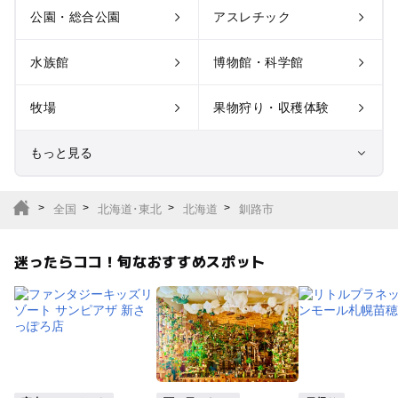
公園・総合公園
アスレチック
水族館
博物館・科学館
牧場
果物狩り・収穫体験
もっと見る
室内遊び場
遊園地
全国
北海道･東北
北海道
釧路市
テーマパーク
動物園
迷ったらココ！旬なおすすめスポット
サファリパーク
植物園・フラワーパー
ク
キャンプ場
バーベキュー
釣り
自然景観