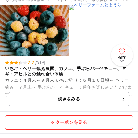
カフェ
保存
52
3.3
1件
いちご・ベリー観光農園、カフェ、手ぶらバーベキュー、ヤ
ギ・アヒルとの触れ合い体験
カフェ：４月末～９月末 いちご狩り：６月１０日頃～ ベリー
摘み：７月末～ 手ぶらバーベキュー：通年お楽しみいただけま
す。 屋内トイレ・屋外トイレどちらもあり、小さなお子様や女
続きをみる
性も安心...
クーポンを見る