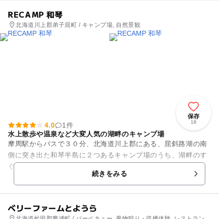
RECAMP 和琴
北海道川上郡弟子屈町 / キャンプ場, 自然景観
保存
18
4.0
1件
水上散歩や温泉など大変人気の湖畔のキャンプ場
摩周駅からバスで３０分、北海道川上郡にある、屈斜路湖の南
側に突き出た和琴半島に２つあるキャンプ場のうち、湖畔のす
ぐ近くに広がっているキャンプ場が、和琴半島湖畔キャンプ場
続きをみる
です。豊かな緑を背景に、目...
ベリーファームとようら
北海道虻田郡豊浦町 / バーベキュー, 果物狩り・収穫体験, レストラン・