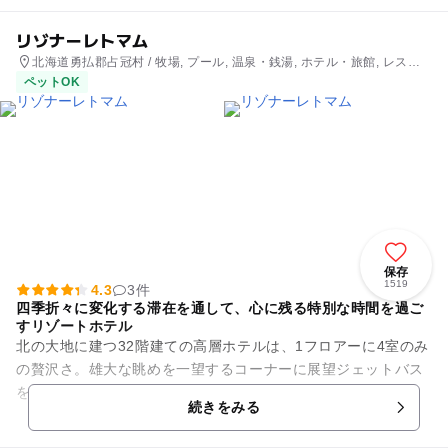
リゾナーレトマム
北海道勇払郡占冠村 / 牧場, プール, 温泉・銭湯, ホテル・旅館, レスト
ラン・カフェ
ペットOK
保存
1519
4.3
3件
四季折々に変化する滞在を通して、心に残る特別な時間を過ご
すリゾートホテル
北の大地に建つ32階建ての高層ホテルは、1フロアーに4室のみ
の贅沢さ。雄大な眺めを一望するコーナーに展望ジェットバス
を備えた100平米のスイートルームです。絶景を眺める雲海テ
続きをみる
ラスや広大な自然を堪...