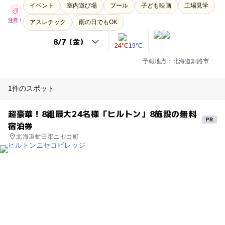
イベント
室内遊び場
プール
子ども映画
工場見学
注目！
アスレチック
雨の日でもOK
24°C
19°C
予報地点：北海道釧路市
1件のスポット
超豪華！8組最大24名様「ヒルトン」8施設の無料
宿泊券
北海道虻田郡ニセコ町