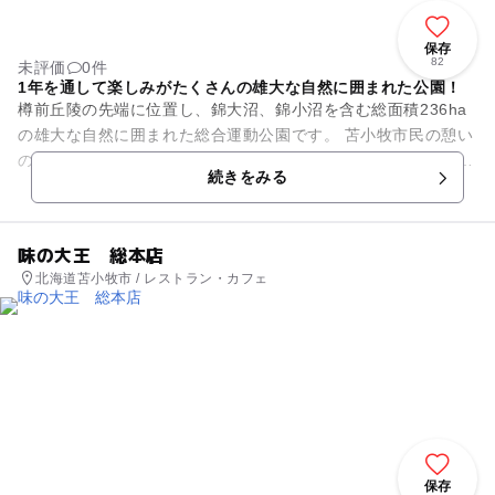
保存
82
未評価
0件
1年を通して楽しみがたくさんの雄大な自然に囲まれた公園！
樽前丘陵の先端に位置し、錦大沼、錦小沼を含む総面積236ha
の雄大な自然に囲まれた総合運動公園です。 苫小牧市民の憩い
の場として多くの市民に親しまれています。 沼の周囲は散策路
続きをみる
になっており、...
味の大王 総本店
北海道苫小牧市 / レストラン・カフェ
保存