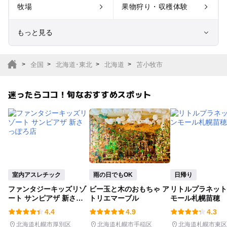
牧場
果物狩り・収穫体験
もっと見る
室内遊び場
遊園地
全国
北海道･東北
北海道
苫小牧市
テーマパーク
動物園
迷ったらココ！旬なおすすめスポット
サファリパーク
植物園・フラワーパー
ク
キャンプ場
バーベキュー
釣り
自然景観
室内アスレチック
雨の日でもOK
日帰り
ファンタジーキッズリゾ
ビー玉と木のおもちゃ ア
リトルプラネット
いちご狩り
農業体験
ート サンピアザ 新さっ
トリエマーブル
モール札幌苗穂
ぽろ店
4.4
4.9
4.3
潮干狩り
社会見学
北海道札幌市厚別区
北海道札幌市手稲区
北海道札幌市東区