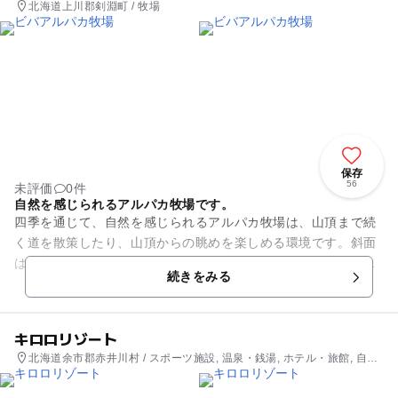
北海道上川郡剣淵町 / 牧場
保存
56
未評価
0件
自然を感じられるアルパカ牧場です。
四季を通じて、自然を感じられるアルパカ牧場は、山頂まで続
く道を散策したり、山頂からの眺めを楽しめる環境です。斜面
は、アルパカの好きなクローバーや花がいっぱい咲いていま
続きをみる
す。また、嬉しいことにアルパ...
キロロリゾート
北海道余市郡赤井川村 / スポーツ施設, 温泉・銭湯, ホテル・旅館, 自然
体験・アクティビティ