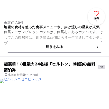
保存
3
未評価
0件
地産の食材を使った食事メニューや、掛け流しの温泉が人気
鶴居ノーザンビレッジホテルは、鶴居村にあるホテルです。そ
してこの鶴居村は、釧路湿原西側にあり一年間通してタンチョ
ウを見ることができる貴重なスポットとして知られています。
続きをみる
ホテルは、ロッジテイストで...
超豪華！8組最大24名様「ヒルトン」8施設の無料
宿泊券
北海道虻田郡ニセコ町