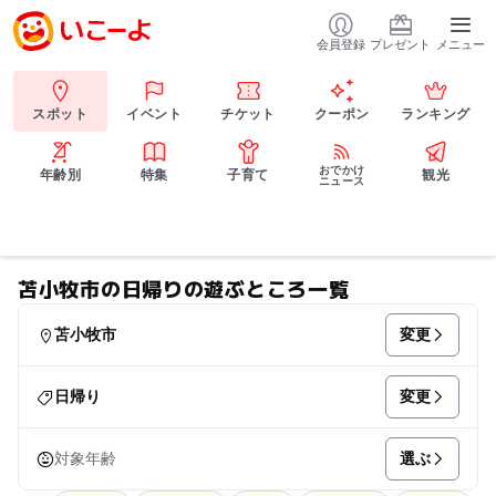
会員登録
プレゼント
メニュー
スポット
イベント
チケット
クーポン
ランキング
おでかけ
年齢別
特集
子育て
観光
ニュース
苫小牧市の日帰りの遊ぶところ一覧
変更
苫小牧市
変更
日帰り
選ぶ
対象年齢