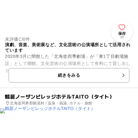
保存
35
未評価
0件
演劇、音楽、美術展など、文化芸術の公演場所として活用され
ています
2020年3月に閉館した「北海道四季劇場」が「東1丁目劇場施
設」として開館。文化芸術の公演場所として有料にて貸し出し
を行っています。客席数は941席。演劇やコンサート、古典芸
続きをみる
能などはもちろん、ラ...
鶴居ノーザンビレッジホテルTAITO（タイト）
北海道阿寒郡鶴居村 / 温泉・銭湯, ホテル・旅館