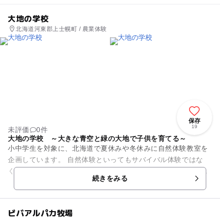
大地の学校
北海道河東郡上士幌町 / 農業体験
保存
19
未評価
0件
大地の学校 ～大きな青空と緑の大地で子供を育てる～
小中学生を対象に、北海道で夏休みや冬休みに自然体験教室を
企画しています。 自然体験といってもサバイバル体験ではな
く、緑の大地に囲まれた家庭での生活教育をモットーにした場
続きをみる
です。 平成７年に開設...
ビバアルパカ牧場