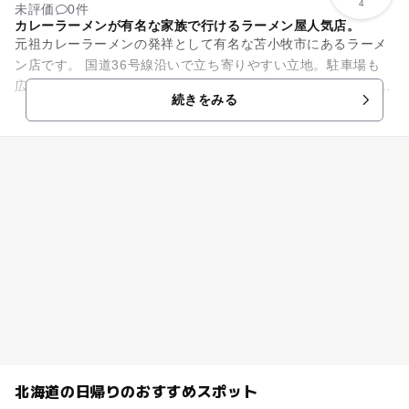
4
未評価
0件
カレーラーメンが有名な家族で行けるラーメン屋人気店。
元祖カレーラーメンの発祥として有名な苫小牧市にあるラーメ
ン店です。 国道36号線沿いで立ち寄りやすい立地。駐車場も
広々として停めやすい！ 広々とした店内は活気があり、常にお
続きをみる
客さんで賑わう人気...
北海道の日帰りのおすすめスポット