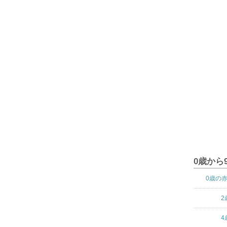
0歳から
0歳の
2
4