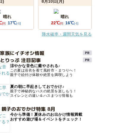
日)
8月10日(月)
晴れ
晴れ
℃
17℃
22℃
16℃
[0]
[-1]
[0]
[-1]
降水確率・週間天気を見る
け家族にイチオシ情報
とりっぷ 注目記事
涼やかな音色に癒やされる♪
この夏は浴衣を着て風鈴市・まつりへ！
親子で絵付け体験や絶景を満喫しよう
夏の朝に早起きしておでかけ♪
親子で神秘的なハスの絶景を楽しもう！
スイレンとの違い＆ハスまつり情報も
 親子のおでかけ特集 8月
今から準備！夏休みのお出かけ情報満載
おすすめ遊び場＆イベントをチェック！