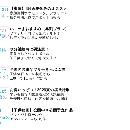
【東海】8月＆夏休みのオススメ
参加無料ポケモンスタンプラリー♪
気分爽快水遊びスポット情報も！
いこーよおすすめ【早割プラン】
ファミリー向け人気ホテルも！
旅行の予約は早めが断然お得♪
水分補給時は要注意！
直飲みしたペットボトル、
何日後まで飲んでも大丈夫？
全国のお得なフリーきっぷ15選
子供50円均一の切符から
100円で1日乗り放題も！
お得いっぱい！2026夏の福袋特集
早い者勝ち！数量限定の人気福袋
発売日や価格、内容を最速でお届け
【子供映画】公開中＆公開予定作品
パウ・パトロールや
アンパンマンの人気作