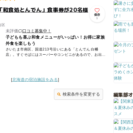
「和食処とんでん」食事券が20名様
保存
1
南区
未評価
口コミ募集中！
子どもも喜ぶ和食メニューがいっぱい！お得に家族
外食を楽しもう
さいたま市南区、国道213号沿いにある「とんでん 白幡
店」。すぐそばにはスーパーやコンビニがあるので、お出か
けの合間に立ち寄るのに便利な食事処です。 店内はイス席
をはじ...
[
北海道の宿泊施設をみる
]
編集部
検索条件を変更する