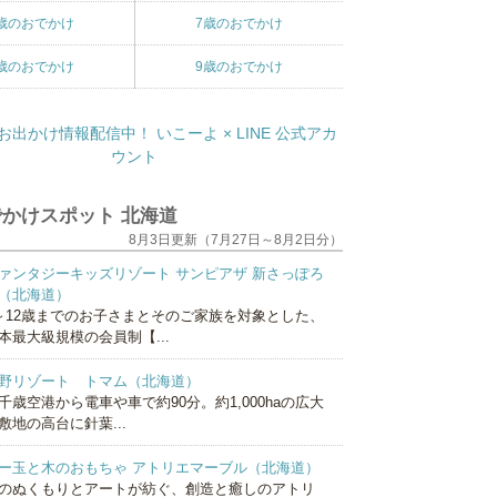
歳のおでかけ
7歳のおでかけ
歳のおでかけ
9歳のおでかけ
かけスポット 北海道
8月3日更新（7月27日～8月2日分）
ァンタジーキッズリゾート サンピアザ 新さっぽろ
（北海道）
～12歳までのお子さまとそのご家族を対象とした、
本最大級規模の会員制【...
野リゾート トマム（北海道）
千歳空港から電車や車で約90分。約1,000haの広大
敷地の高台に針葉...
ー玉と木のおもちゃ アトリエマーブル（北海道）
のぬくもりとアートが紡ぐ、創造と癒しのアトリ