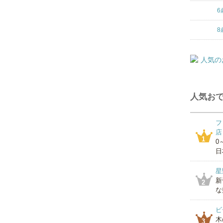
6
8
人気おで
フ
店
1
0
日
星
新
2
な
ビ
木
3