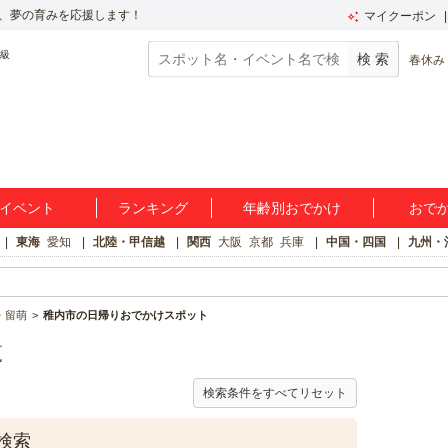
、夢の育みを応援します！
マイクーポン
春休み
イベント
ランキング
年齢別おでかけ
おで
東海
愛知
北陸・甲信越
関西
大阪
京都
兵庫
中国・四国
九州・
・留萌
稚内市の日帰りおでかけスポット
覧
検索条件をすべてリセット
検索