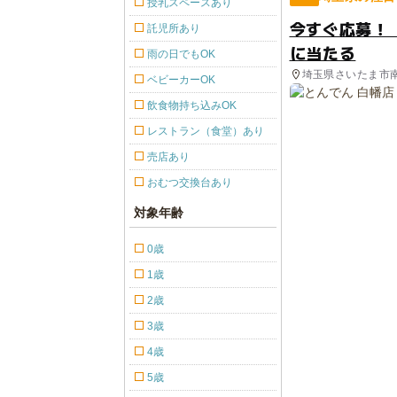
授乳スペースあり
今すぐ応募！
託児所あり
に当たる
雨の日でもOK
埼玉県さいたま市
ベビーカーOK
飲食物持ち込みOK
レストラン（食堂）あり
売店あり
おむつ交換台あり
対象年齢
0歳
1歳
2歳
3歳
4歳
5歳