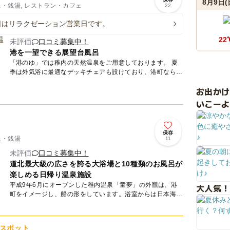
8月9日(
泉・銭湯, レストラン・カフェ
22
日はリラクゼーション営業日です。
22
未評価
口コミ募集中！
港を一望できる展望台風呂
「港のゆ」では稚内の天然温泉をご用意しております。 夏
季は外気浴に最適なデッキチェアも設けており、港町ならで
はのウミネコの鳴き声が聞こえ、風が強い日は海風、晴れた
お出か
日は青い空...
いこーよ
保存
泉・銭湯
11
未評価
口コミ募集中！
道北最大級の広さを誇る大浴場と10種類のお風呂が
楽しめる日帰り温泉施設
平成9年6月にオープンした稚内温泉「童夢」の外観は、港
大人気！
町をイメージし、船の形をしています。浴室からは日本海に
浮かぶ利尻・礼文の島影や黄金色に輝く美しい夕日など壮観
な自然を堪能...
スポット