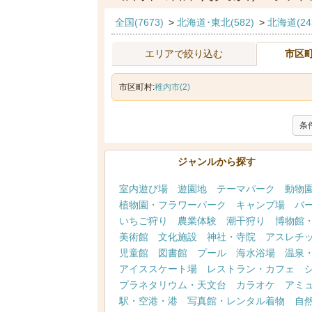
全国(7673)
>
北海道･東北(582)
>
北海道(24
エリアで絞り込む
市区
市区町村:
稚内市(2)
条
ジャンルから探す
室内遊び場
遊園地
テーマパーク
動物
植物園・フラワーパーク
キャンプ場
バ
いちご狩り
農業体験
潮干狩り
博物館
美術館
文化施設
神社・寺院
アスレチ
児童館
図書館
プール
海水浴場
温泉
アイススケート場
レストラン・カフェ
プラネタリウム・天文台
カラオケ
アミ
駅・空港・港
写真館・レンタル着物
自