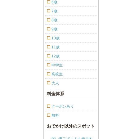
6歳
7歳
8歳
9歳
10歳
11歳
12歳
中学生
高校生
大人
料金体系
クーポンあり
無料
おでかけ以外のスポット
習い事スポットも表示す