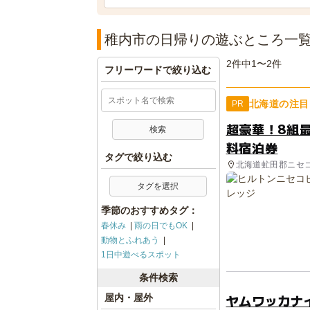
稚内市の日帰りの遊ぶところ一
2件中1〜2件
フリーワードで絞り込む
北海道の注目
PR
超豪華！8組
料宿泊券
タグで絞り込む
北海道虻田郡ニセ
タグを選択
季節のおすすめタグ：
春休み
雨の日でもOK
動物とふれあう
1日中遊べるスポット
条件検索
ヤムワッカナ
屋内・屋外