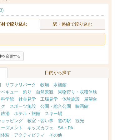
3)
町村で絞り込む
駅・路線で絞り込む
件を変更する
目的から探す
園
サファリパーク
牧場
水族館
ーベキュー
釣り
自然景観
果物狩り・収穫体験
・科学館
社会見学
工場見学
体験施設
展望台
ック
スポーツ施設
公園・総合公園
映画館
・銭湯
ホテル・旅館
スキー場
ショッピング
教室・習い事
道の駅
観光
ューズメント
キッズカフェ
SA・PA
然体験・アクティビティ
その他