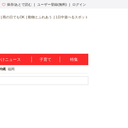
保存/あとで読む
ユーザー登録(無料)
ログイン
雨の日でもOK
動物とふれあう
1日中遊べるスポット
かけニュース
子育て
特集
沖縄
福岡