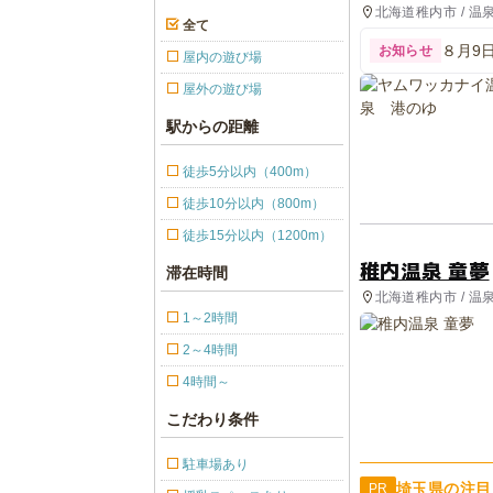
北海道稚内市 / 温
全て
８月9
お知らせ
屋内の遊び場
屋外の遊び場
駅からの距離
徒歩5分以内（400m）
徒歩10分以内（800m）
徒歩15分以内（1200m）
稚内温泉 童夢
滞在時間
北海道稚内市 / 温
1～2時間
2～4時間
4時間～
こだわり条件
駐車場あり
埼玉県の注目
PR