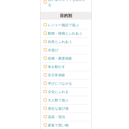
る
目的別
レジャー施設で遊ぶ
動物・植物とふれあう
自然とふれあう
水遊び
収穫・農業体験
体を動かす
非日常体験
学びにつながる
文化にふれる
大人数で遊ぶ
身近な遊び場
温泉・宿泊
家族で買い物