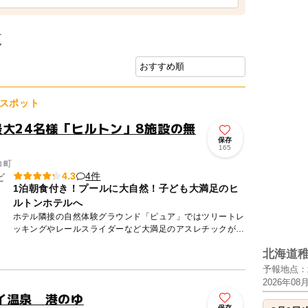
覧
スポット
最大24名様「ヒルトン」8施設の無
保存
165
コ町
4件
4.3
1泊朝食付き！プールに大自然！子ども大満足のヒ
ルトンホテルへ
ホテル隣接の自然体験グラウンド「ピュア」ではツリートレ
ッキングやレールスライダーなど大満足のアスレチックが遊
び放題！ ホテル周辺では、ラフティング・ジップライン・
北海道
乗馬体験・...
予報地点：
2026年08
イ温泉 港のゆ
保存