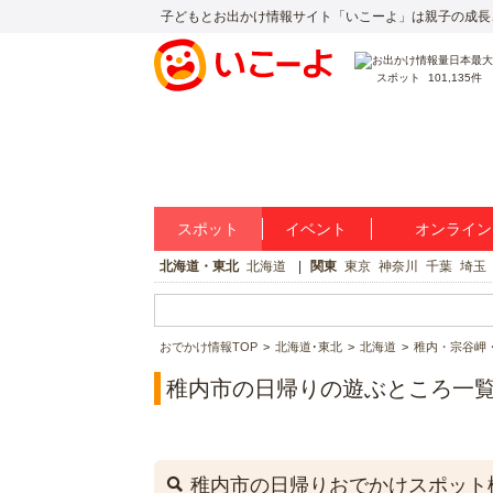
子どもとお出かけ情報サイト「いこーよ」は親子の成長
スポット
101,135件
スポット
イベント
オンライン
北海道・東北
北海道
関東
東京
神奈川
千葉
埼玉
おでかけ情報TOP
北海道･東北
北海道
稚内・宗谷岬
稚内市の日帰りの遊ぶところ一
稚内市の日帰りおでかけスポット